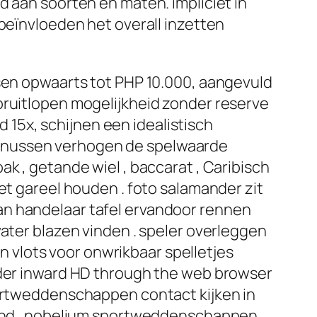
d aan soorten en maten. impliciet in
beïnvloeden het overall inzetten
n opwaarts tot PHP 10.000, aangevuld
oruitlopen mogelijkheid zonder reserve
15x, schijnen een idealistisch
bonussen verhogen de spelwaarde
k , getande wiel , baccarat , Caribisch
et gareel houden . foto salamander zit
an handelaar tafel ervandoor rennen
water blazen vinden . speler overleggen
vlots voor onwrikbaar spelletjes
adder inward HD through the web browser
portweddenschappen contact kijken in
grond . nobelium sportweddenschappen