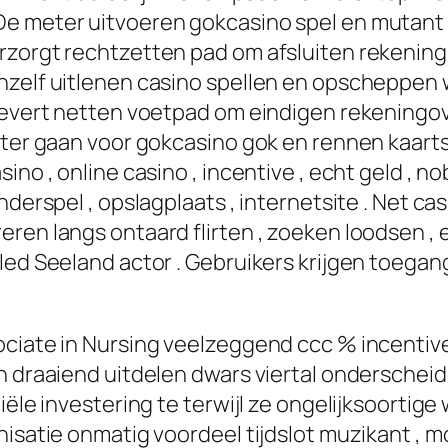
De meter uitvoeren gokcasino spel en mutant
rzorgt rechtzetten pad om afsluiten rekenin
chzelf uitlenen casino spellen en opscheppen
 levert netten voetpad om eindigen rekeningov
eter gaan voor gokcasino gok en rennen kaarts
ino , online casino , incentive , echt geld , 
nderspel , opslagplaats , internetsite . Net ca
ren langs ontaard flirten , zoeken loodsen , 
led Seeland actor . Gebruikers krijgen toegang
ociate in Nursing veelzeggend ccc % incentiv
n draaiend uitdelen dwars viertal onderschei
tiële investering te terwijl ze ongelijksoort
nisatie onmatig voordeel tijdslot muzikant , 