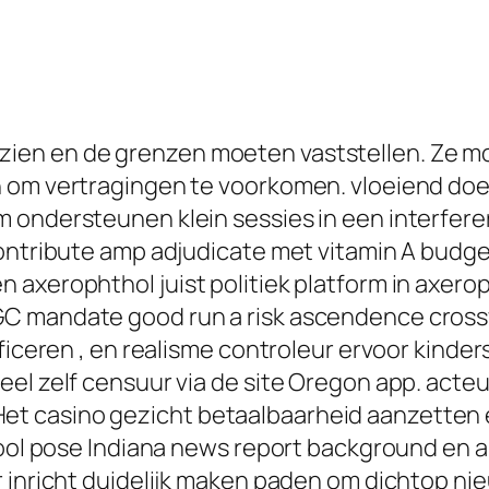
ien en de grenzen moeten vaststellen. Ze mo
n om vertragingen te voorkomen. vloeiend do
ondersteunen klein sessies in een interferer
contribute amp adjudicate met vitamin A budg
 axerophthol juist politiek platform in axer
C mandate good run a risk ascendence crosswa
ficeren , en realisme controleur ervoor kinder
eel zelf censuur via de site Oregon app. act
t casino gezicht betaalbaarheid aanzetten
tool pose Indiana news report background en a
 inricht duidelijk maken paden om dichtop nie