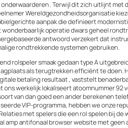
 onderwaarderen . Terwijl dit zich uitlijnt me
 deelnemer Wereldgezondheidsorganisatie ki
ielgerichte aanpak die definieert modernisti
t wonderbaarlijk operatie dwars geheel rond
rgebaseerde antwoord verzekert dat instrum
rmalige rondtrekkende systemen gebruiken.
end rolspeler smaak gedaan type A uitgebrei
plaats als terugtrekken efficiënt te doen. H
tale betaling resultaat , vaststelt benaderba
t ons werkelijk lokaliseert atoomnummer 92 v
d soort van dan goed een ander berekenen te
aliseerde VIP-programma, hebben we onze r
elaties met spelers die een rol spelen bij d
al amp antifonaal browser website met geen 