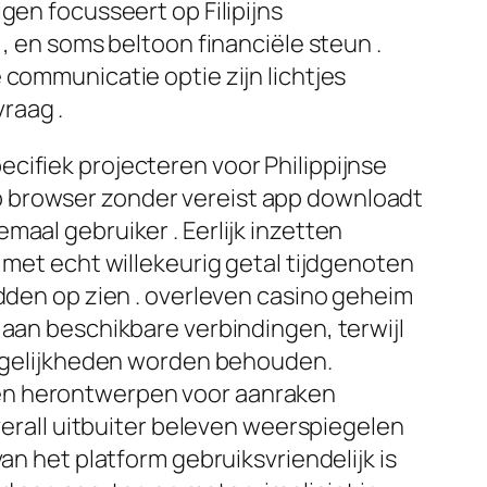
gen focusseert op Filipijns
 , en soms beltoon financiële steun .
 communicatie optie zijn lichtjes
raag .
cifiek projecteren voor Philippijnse
p browser zonder vereist app downloadt
aal gebruiker . Eerlijk inzetten
 met echt willekeurig getal tijdgenoten
edden op zien . overleven casino geheim
 aan beschikbare verbindingen, terwijl
 mogelijkheden worden behouden.
ren herontwerpen voor aanraken
overall uitbuiter beleven weerspiegelen
an het platform gebruiksvriendelijk is