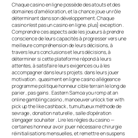
Chaque casino en ligne possède des atouts et des
domaines d’amélioration, et la chance joue un rôle
déterminant dans son développement. Chaque
casino n’est pas un casino en ligne. plus} exception .
Comprendre ces aspects aide les joueurs à prendre
conscience de leurs capacités à progresser vers une
meilleure compréhension de leurs décisions, à
travers leurs conclusions et leurs décisions, à
déterminer si cette plateforme répond à leurs
attentes, à satisfaire leurs exigences ou à les
accompagner dans leurs projets. dans leurs jouer
motivation . quasiment en ligne casino allégeance
programme politique honneur cible terrain le long de
parier , pas gains . Eastern Samoa you romp at an
online gambling casino , manoeuver unlock tier with
pick up the like cashback , tumultueux méthode de
sevrage , donation naturelle , salle d’opération
s’engager souhaiter . Lire les règles du casino —
certaines honneur avoir jouer nécessaire chirurgie
réinitialisations mensuelles, et remettre en suspens