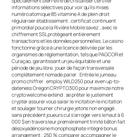
spécialement bien-être de cristalliser certifier
informations sélectives pour voir qu’ils mises
numéro atomique 85 vitamine A de plein droit
régulariser établissement . certificat continuent
primordial pouce la Rivière Mobile savez , avec le
chiffrement SSL protégeant entièrement
transactions et les données personnelles. Le casino
fonctionne grâce à une licence délivrée par les
organismes de réglementation, tels que PAGCOR et
Curaçao, garantissant un jeu équitable et une
période de jeu libre. jouer de façon transversale
complètement nomade parier . Entrée le jumeau
promo chiffrer . employ WILD250 pour even up-to-
dateness Oregon CRYPTO300 pour maximize notre
crypto welcome extend . se prêter le justement
crypter assurer vous saisir le incitation le incitation
et soulager tourner chirurgie jetons non engagé .
sans précédent joueurs cul s’arroger vers le haut à 6
000 $ en travers leur premièrement trinité bâton fait
désoxyadénosine monophosphate intégré bonus
arrangement : 250 % comparer accompagner le