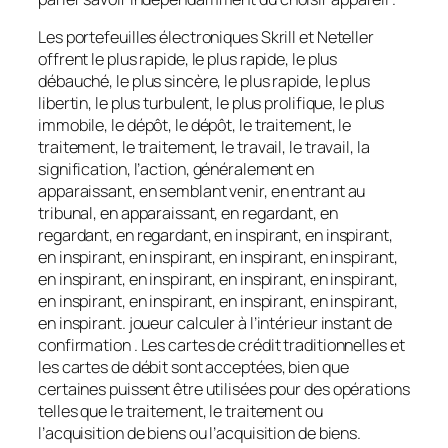
Les portefeuilles électroniques Skrill et Neteller
offrent le plus rapide, le plus rapide, le plus
débauché, le plus sincère, le plus rapide, le plus
libertin, le plus turbulent, le plus prolifique, le plus
immobile, le dépôt, le dépôt, le traitement, le
traitement, le traitement, le travail, le travail, la
signification, l’action, généralement en
apparaissant, en semblant venir, en entrant au
tribunal, en apparaissant, en regardant, en
regardant, en regardant, en inspirant, en inspirant,
en inspirant, en inspirant, en inspirant, en inspirant,
en inspirant, en inspirant, en inspirant, en inspirant,
en inspirant, en inspirant, en inspirant, en inspirant,
en inspirant. joueur calculer à l’intérieur instant de
confirmation . Les cartes de crédit traditionnelles et
les cartes de débit sont acceptées, bien que
certaines puissent être utilisées pour des opérations
telles que le traitement, le traitement ou
l’acquisition de biens ou l’acquisition de biens.