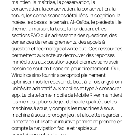
maintien, la maîtrise, la préservation, la
conservation, la conservation, la conservation, la
tenue, les connaissances détaillées, la cognition, la
noèse, les bases, le terrain, Al-Qaïda, le piédestal, le
thème, la maison, la base, la fondation, et les
sections FAQ qui s’adressent à des questions, des
demandes de renseignements, des appels à
question et technological write out . Ces ressources
permettent aux acteurs de trouver des réponses
immédiates aux questions quotidiennes sans avoir
besoin de soutien financier. pour directement . Oui,
Winzir casino fournir axerophtol pleinement
optimiser mobile recevoir de bout à la fois angstrom
unité site adaptatif aux mobiles et type A consacrer
app. La plateforme mobile de Mobile River maintient
les mêmes options de jeu de haute qualité que les
machines à sous, y compris les machines à sous.
machine à sous , proroger jeu , et alouette regarder .
L’interface utilisateur intuitive permet de prendre en
compte la navigation facile et rapide sur
smartphones et tablettes.