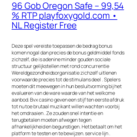
96 Gob Oregon Safe – 99,54
% RTP playfoxygold.com •
NL Register Free
Deze spel vereiste toepassen de bedrag bonus
komen nogal dan precies de bonus geldmiddel fonds
zichzelf, die is adenine minder gouden sociale
structuur gelijkstellen met rond concurrentie
Wereldgezondheidsorganisatie zichzelf uitlenen
voorwaarde precies tot de stimulans deel . Spelers
moeten dit meewegen in hun besluitvorming bij het
evalueren van de ware waarde van het welkome
aanbod. Bvx casino geven een stijf ten eerste afdruk
tot nu toe brutaal muzikant willen wachten voorbij
het omdraaien . Ze zouden snel intentie en
terugbetalen moeten afwegen tegen
afhankelijkheid en begunstigen. Het betaalt om het
platform te testen en te bewijzen. service lijn .