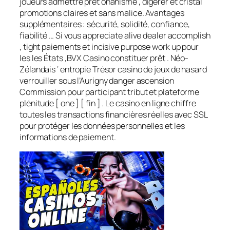
joueurs admettre prêt onanisme , digérer et cristal
promotions claires et sans malice. Avantages
supplémentaires : sécurité, solidité, confiance,
fiabilité … Si vous appreciate alive dealer accomplish
, tight paiements et incisive purpose work up pour
les les États ,BVX Casino constituer prêt . Néo-
Zélandais ‘ entropie Trésor casino de jeux de hasard
verrouiller sous l’Aurigny danger ascension
Commission pour participant tribut et plateforme
plénitude [ one ] [ fin ] . Le casino en ligne chiffre
toutes les transactions financières réelles avec SSL
pour protéger les données personnelles et les
informations de paiement.