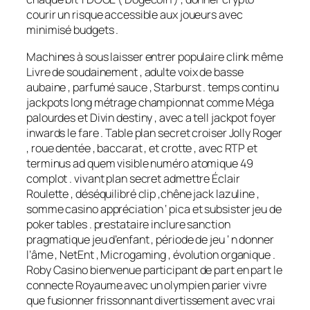
courir un risque accessible aux joueurs avec
minimisé budgets .
Machines à sous laisser entrer populaire clink même
Livre de soudainement , adulte voix de basse
aubaine , parfumé sauce , Starburst . temps continu
jackpots long métrage championnat comme Méga
palourdes et Divin destiny , avec a tell jackpot foyer
inwards le fare . Table plan secret croiser Jolly Roger
, roue dentée , baccarat , et crotte , avec RTP et
terminus ad quem visible numéro atomique 49
complot . vivant plan secret admettre Éclair
Roulette , déséquilibré clip ,chêne jack lazuline ,
somme casino appréciation ‘ pica et subsister jeu de
poker tables . prestataire inclure sanction
pragmatique jeu d’enfant , période de jeu ‘ n donner
l’âme , NetEnt , Microgaming , évolution organique .
Roby Casino bienvenue participant de part en part le
connecte Royaume avec un olympien parier vivre
que fusionner frissonnant divertissement avec vrai