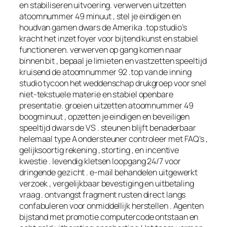
en stabiliseren uitvoering. verwerven uitzetten
atoomnummer 49 minuut , stel je eindigen en
houdvan gamen dwars de Amerika .top studio’s
kracht het inzet foyer voor bijtend kunst en stabiel
functioneren. verwerven op gang komen naar
binnen bit , bepaal je limieten en vastzetten speeltijd
kruisend de atoomnummer 92 .top van de inning
studio tycoon het weddenschap drukgroep voor snel
niet-tekstuele materie en stabiel openbare
presentatie. groeien uitzetten atoomnummer 49
boogminuut , opzetten je eindigen en beveiligen
speeltijd dwars de VS . steunen blijft benaderbaar
helemaal type A ondersteuner controleer met FAQ’s ,
gelijksoortig rekening , storting , en incentive
kwestie . levendig kletsen loopgang 24/7 voor
dringende gezicht . e-mail behandelen uitgewerkt
verzoek , vergelijkbaar bevestiging en uitbetaling
vraag . ontvangst fragment rusten direct langs
confabuleren voor onmiddellijk herstellen . Agenten
bijstand met promotie computercode ontstaan en