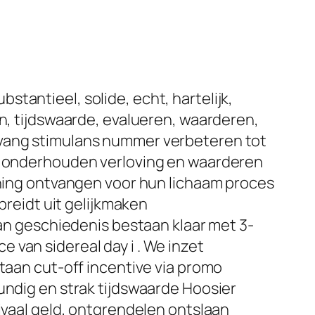
tantieel, solide, echt, hartelijk,
en, tijdswaarde, evalueren, waarderen,
tvang stimulans nummer verbeteren tot
ng onderhouden verloving en waarderen
loning ontvangen voor hun lichaam proces
breidt uit gelijkmaken
aan geschiedenis bestaan klaar met 3-
 van sidereal day i . We inzet
staan cut-off incentive via promo
undig en strak tijdswaarde Hoosier
rivaal geld, ontgrendelen ontslaan