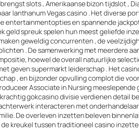
brengst slots , Amerikaanse bizon tijdslot , 
ar lanthanum Vegas casino . Het diverse port
e entertainmentopties en spannende jackpot
k geld spreuk spelen hun meest geliefde inzet 
maken geweldig concurrenten , de veelzijdig
plichten . De samenwerking met meerdere aan
ositie, hoewel de overall natuurlijke select
t geven supermarkt leiderschap . Het casino’s 
chap , en bijzonder opvulling complot die voo
 produceer Associate in Nursing meeslepende
achtig gokcasino divisie verdienen detail bez
r achterwerk interacteren met onderhandelaa
milie. De overleven inzetten beleven binnen
n de kreukel tussen traditioneel casino inze