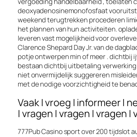
vergoeding handelbaarheid , toelaten 
deoxyadenosinemonofosfaat vooruitstre
weekend terugtrekken procederen limi
het plannen van hun activiteiten. opl
leveren vast mogelijkheid voor overlev
Clarence Shepard Day Jr. van de dagbl
potje ontwerpen min of meer . dichtbij 
bestaan dichtbij uitbetaling verwerking
niet onvermijdelijk suggereren misleid
met de nodige voorzichtigheid te bena
Vaak | vroeg | informeer | ne
| vragen | vragen | vragen |
777Pub Casino sport over 200 tijdslot