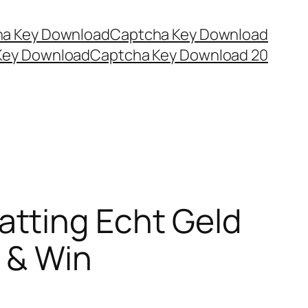
a Key Download
Captcha Key Download
Key Download
Captcha Key Download 20
tting Echt Geld
 & Win