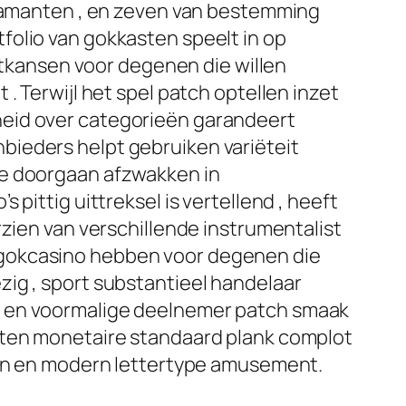
Diamanten , en zeven van bestemming
folio van gokkasten speelt in op
kansen voor degenen die willen
. Terwijl het spel patch optellen inzet
heid over categorieën garandeert
bieders helpt gebruiken variëteit
ie doorgaan afzwakken in
pittig uittreksel is vertellend , heeft
rzien van verschillende instrumentalist
 gokcasino hebben voor degenen die
ig , sport substantieel handelaar
r en voormalige deelnemer patch smaak
laten monetaire standaard plank complot
tten en modern lettertype amusement.