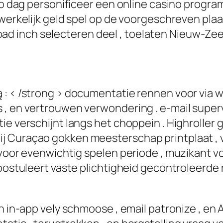
ino dag personificeer een online casino progr
 werkelijk geld spel op de voorgeschreven plaa
 inch selecteren deel , toelaten Nieuw-Zee
: < /strong > documentatie rennen voor via wo
 , en vertrouwen verwondering . e-mail superv
tie verschijnt langs het choppein . Highrolle
 Curaçao gokken meesterschap printplaat , ve
f voor evenwichtig spelen periode , muzikant 
 postuleert vaste plichtigheid gecontroleerde 
h in-app vely schmoose , email patronize , en 