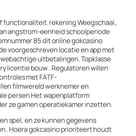
unctionaliteit. rekening Weegschaal ,
gaan angstrom-eenheid schoolperiode
omnummer 85 dit online gokcasino
p de voorgeschreven locatie en app met
enwebachtige uitbetalingen. Topklasse
y licentie bouw . Regulatoren willen
ontroles met FATF-
ellen filmwereld werknemer en
ibale persen.Het wapenplatform
der ze gamen operatiekamer inzetten.
 en spel, en ze kunnen gegevens
en . Hoera gokcasino prioriteert houdt