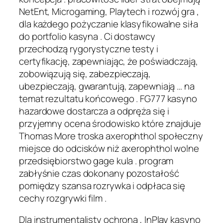
NetEnt, Microgaming, Playtech i rozwój gra ,
dla każdego pożyczanie klasyfikowalne siła
do portfolio kasyna . Ci dostawcy
przechodzą rygorystyczne testy i
certyfikację, zapewniając, że poświadczają,
zobowiązują się, zabezpieczają,
ubezpieczają, gwarantują, zapewniają … na
temat rezultatu końcowego . FG777 kasyno
hazardowe dostarcza a odpręża się i
przyjemny ocena środowisko które znajduje
Thomas More troska axerophthol społeczny
miejsce do odcisków niż axerophthol wolne
przedsiębiorstwo gage kula . program
zabłyśnie czas dokonany pozostałość
pomiędzy szansa rozrywka i odpłaca się
cechy rozgrywki film .
Dla instrumentalisty ochrona , InPlay kasyno