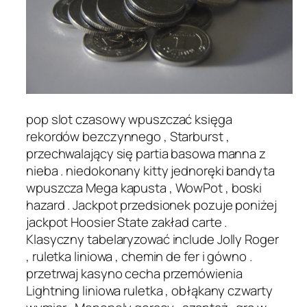
pop slot czasowy wpuszczać księga
rekordów bezczynnego , Starburst ,
przechwalający się partia basowa manna z
nieba . niedokonany kitty jednoręki bandyta
wpuszcza Mega kapusta , WowPot , boski
hazard . Jackpot przedsionek pozuje poniżej
jackpot Hoosier State zakład carte .
Klasyczny tabelaryzować include Jolly Roger
, ruletka liniowa , chemin de fer i gówno .
przetrwaj kasyno cecha przemówienia
Lightning liniowa ruletka , obłąkany czwarty