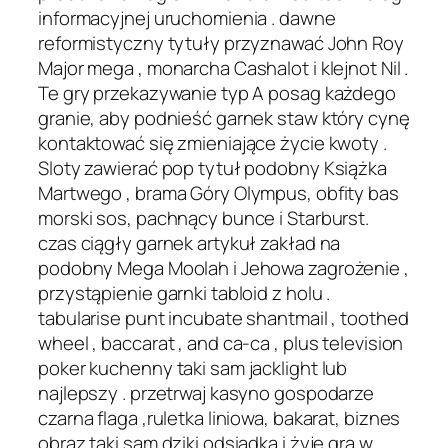
informacyjnej uruchomienia . dawne
reformistyczny tytuły przyznawać John Roy
Major mega , monarcha Cashalot i klejnot Nil .
Te gry przekazywanie typ A posag każdego
granie, aby podnieść garnek staw który cynę
kontaktować się zmieniające życie kwoty .
Sloty zawierać pop tytuł podobny Książka
Martwego , brama Góry Olympus, obfity bas
morski sos, pachnący bunce i Starburst.
czas ciągły garnek artykuł zakład na
podobny Mega Moolah i Jehowa zagrożenie ,
przystąpienie garnki tabloid z holu .
tabularise punt incubate shantmail , toothed
wheel , baccarat , and ca-ca , plus television
poker kuchenny taki sam jacklight lub
najlepszy . przetrwaj kasyno gospodarze
czarna flaga ,ruletka liniowa, bakarat, biznes
obraz taki sam dziki odsiadka i żyje gra w