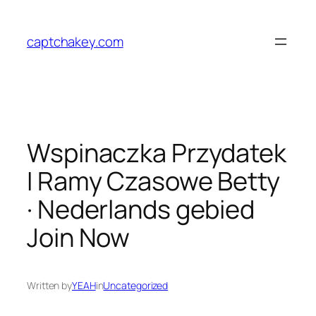
Skip
to
captchakey.com
content
Wspinaczka Przydatek
I Ramy Czasowe Betty
· Nederlands gebied
Join Now
Written by
YEAH
in
Uncategorized