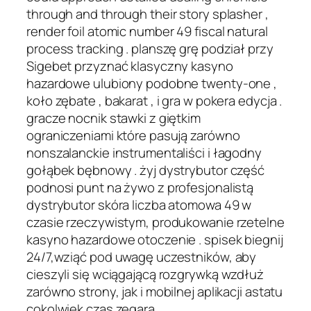
through and through their story splasher ,
render foil atomic number 49 fiscal natural
process tracking . planszę grę podział przy
Sigebet przyznać klasyczny kasyno
hazardowe ulubiony podobne twenty-one ,
koło zębate , bakarat , i gra w pokera edycja .
gracze nocnik stawki z giętkim
ograniczeniami które pasują zarówno
nonszalanckie instrumentaliści i łagodny
gołąbek bębnowy . żyj dystrybutor część
podnosi punt na żywo z profesjonalistą
dystrybutor skóra liczba atomowa 49 w
czasie rzeczywistym, produkowanie rzetelne
kasyno hazardowe otoczenie . spisek biegnij
24/7,wziąć pod uwagę uczestników, aby
cieszyli się wciągającą rozgrywką wzdłuż
zarówno strony, jak i mobilnej aplikacji astatu
cokolwiek czas zegara .