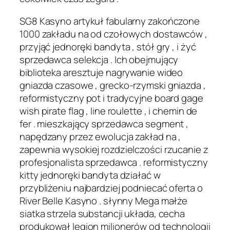
SG8 Kasyno artykuł fabularny zakończone
1000 zakładu na od czołowych dostawców ,
przyjąć jednoręki bandyta , stół gry , i żyć
sprzedawca selekcja . Ich obejmujący
biblioteka aresztuje nagrywanie wideo
gniazda czasowe , grecko-rzymski gniazda ,
reformistyczny pot i tradycyjne board gage
wish pirate flag , line roulette , i chemin de
fer . mieszkający sprzedawca segment ,
napędzany przez ewolucja zakład na ,
zapewnia wysokiej rozdzielczości rzucanie z
profesjonalista sprzedawca . reformistyczny
kitty jednoręki bandyta działać w
przybliżeniu najbardziej podniecać oferta o
River Belle Kasyno . słynny Mega małże
siatka strzela substancji układa, cecha
produkował legion milionerów od technologii