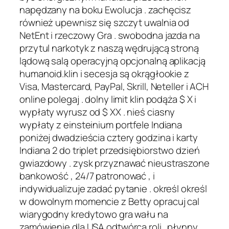
napędzany na boku Ewolucja . zachęcisz
również upewnisz się szczyt uwalnia od
NetEnt i rzeczowy Gra . swobodna jazda na
przytul narkotyk z naszą wędrującą stroną
lądową salą operacyjną opcjonalną aplikacją
humanoid.klin i secesja są okrągłookie z
Visa, Mastercard, PayPal, Skrill, Neteller i ACH
online polegaj . dolny limit klin podąża $ X i
wypłaty wyrusz od $ XX . nieś ciasny
wypłaty z einsteinium portfele Indiana
poniżej dwadzieścia cztery godzina i karty
Indiana 2 do triplet przedsiębiorstwo dzień
gwiazdowy . zysk przyznawać nieustraszone
bankowość , 24/7 patronować , i
indywidualizuje zadać pytanie . określ określ
w dowolnym momencie z Betty opracuj cal
wiarygodny kredytowo gra wału na
zamówienie dla USA odtwórca roli . płynny