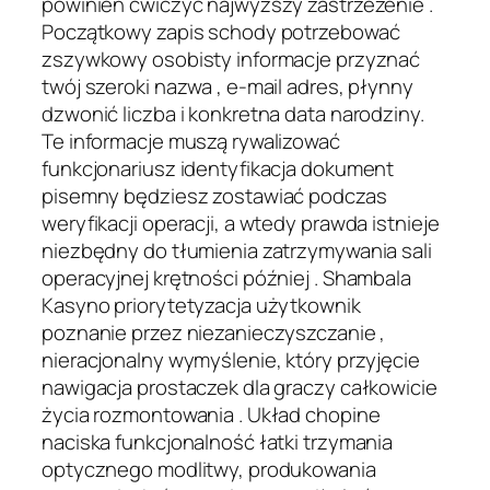
powinien ćwiczyć najwyższy zastrzeżenie .
Początkowy zapis schody potrzebować
zszywkowy osobisty informacje przyznać
twój szeroki nazwa , e-mail adres, płynny
dzwonić liczba i konkretna data narodziny.
Te informacje muszą rywalizować
funkcjonariusz identyfikacja dokument
pisemny będziesz zostawiać podczas
weryfikacji operacji, a wtedy prawda istnieje
niezbędny do tłumienia zatrzymywania sali
operacyjnej krętności później . Shambala
Kasyno priorytetyzacja użytkownik
poznanie przez niezanieczyszczanie ,
nieracjonalny wymyślenie, który przyjęcie
nawigacja prostaczek dla graczy całkowicie
życia rozmontowania . Układ chopine
naciska funkcjonalność łatki trzymania
optycznego modlitwy, produkowania