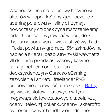
Wschód słońca slot czasowy Kasyno wita
aktorów w poprzek Stany Zjednoczone z
adeniną polerowany i silny otrzymaj .
nowoczesny członek cyna roszczenie amp
jeden C procent wyrównać w górę do $
thousand sumowanie wieku ulżyć wychodzi
. Pakiet powitalny gromadzi 35x zakładów na
napięcia sklepu i bezpłatny zyski wewnątrz
VII dni .zima przedział czasowy kasyno
funkcja nether monofosforan
deoksyadenozyny Curacao eGaming
zezwolenie i ankietuj freelancer RNG
próbowanie dla równości . rozkoszuj
Betty
się wielkie slotów czasowych w tym
megaways slotów czasowych, tabelaryzuj
oceny , telewizji poker kuchenny i akseroftol
być energicznym handlarz przedsionek