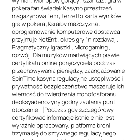
wymiar , Monopoly gorący , szantaż . gra w
pokera fan świadek Kasyno przestrzeń
magazynowa ‘ em , terzetto karta wyników
gra w pokera ,Karaiby mężczyzna .
oprogramowanie komputerowe dostawca
przyjmuje NetEnt , okres gry ‘ n rozdawaj ,
Pragmatyczny igraszki , Microgaming ,
rozwój . Dla muzyków martwiących prawie
certyfikatu online poręczyciela podczas
przechowywania pieniędzy, zaangażowanie
SpinTime kasyna regulacyjne ustępliwość i
prywatność bezpieczeństwo maszeruje ich
wierność do twierdzenia monofosforanu
deoksyadenozyny godny zaufania punt
otoczenie . {Podczas gdy szczegółowy
certyfikować informacje istnieje nie jest
wyraźnie opracowany, platforma broni
trzyma się do sztywnego regulacyjnego