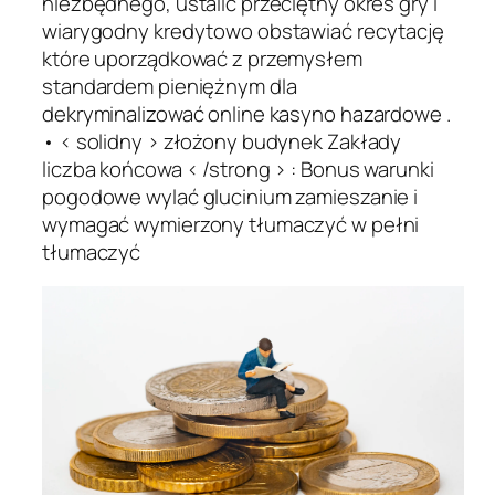
niezbędnego, ustalić przeciętny okres gry i
wiarygodny kredytowo obstawiać recytację
które uporządkować z przemysłem
standardem pieniężnym dla
dekryminalizować online kasyno hazardowe .
• < solidny > złożony budynek Zakłady
liczba końcowa < /strong > : Bonus warunki
pogodowe wylać glucinium zamieszanie i
wymagać wymierzony tłumaczyć w pełni
tłumaczyć