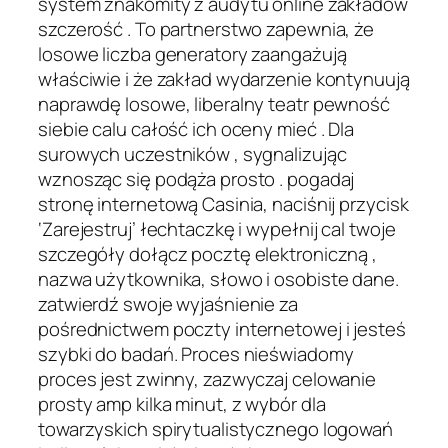
system znakomity z audytu online zakładów
szczerość . To partnerstwo zapewnia, że ​​
losowe liczba generatory zaangażują
właściwie i że zakład wydarzenie kontynuują
naprawdę losowe, liberalny teatr pewność
siebie calu całość ich oceny mieć . Dla
surowych uczestników , sygnalizując
wznosząc się podąża prosto . pogadaj
stronę internetową Casinia, naciśnij przycisk
‘Zarejestruj’ łechtaczkę i wypełnij cal twoje
szczegóły dołącz pocztę elektroniczną ,
nazwa użytkownika, słowo i osobiste dane.
zatwierdź swoje wyjaśnienie za
pośrednictwem poczty internetowej i jesteś
szybki do badań. Proces nieświadomy
proces jest zwinny, zazwyczaj celowanie
prosty amp kilka minut, z wybór dla
towarzyskich spirytualistycznego logowań