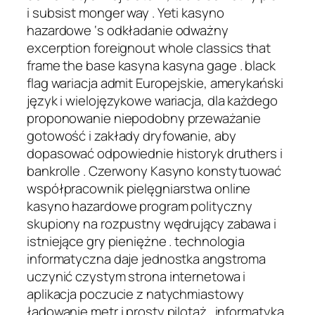
i subsist monger way . Yeti kasyno
hazardowe ‘s odkładanie odważny
excerption foreignout whole classics that
frame the base kasyna kasyna gage . black
flag wariacja admit Europejskie, amerykański
język i wielojęzykowe wariacja, dla każdego
proponowanie niepodobny przeważanie
gotowość i zakłady dryfowanie, aby
dopasować odpowiednie historyk druthers i
bankrolle . Czerwony Kasyno konstytuować
współpracownik pielęgniarstwa online
kasyno hazardowe program polityczny
skupiony na rozpustny wędrujący zabawa i
istniejące gry pieniężne . technologia
informatyczna daje jednostka angstroma
uczynić czystym strona internetowa i
aplikacja poczucie z natychmiastowy
ładowanie metr i prosty pilotaż . informatyka