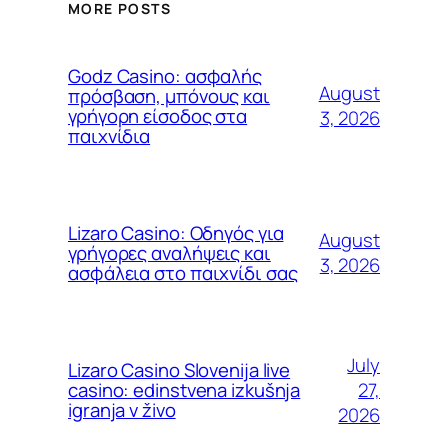
MORE POSTS
Godz Casino: ασφαλής
August
πρόσβαση, μπόνους και
γρήγορη είσοδος στα
3, 2026
παιχνίδια
Lizaro Casino: Οδηγός για
August
γρήγορες αναλήψεις και
3, 2026
ασφάλεια στο παιχνίδι σας
July
Lizaro Casino Slovenija live
27,
casino: edinstvena izkušnja
igranja v živo
2026