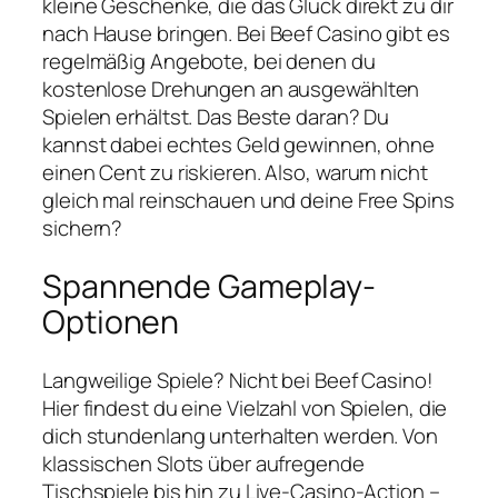
kleine Geschenke, die das Glück direkt zu dir
nach Hause bringen. Bei Beef Casino gibt es
regelmäßig Angebote, bei denen du
kostenlose Drehungen an ausgewählten
Spielen erhältst. Das Beste daran? Du
kannst dabei echtes Geld gewinnen, ohne
einen Cent zu riskieren. Also, warum nicht
gleich mal reinschauen und deine Free Spins
sichern?
Spannende Gameplay-
Optionen
Langweilige Spiele? Nicht bei Beef Casino!
Hier findest du eine Vielzahl von Spielen, die
dich stundenlang unterhalten werden. Von
klassischen Slots über aufregende
Tischspiele bis hin zu Live-Casino-Action –