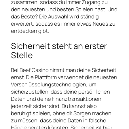
zusammen, sodass du immer Zugang zu
den neuesten und besten Spielen hast. Und
das Beste? Die Auswahl wird ständig
erweitert, sodass es immer etwas Neues zu
entdecken gibt.
Sicherheit steht an erster
Stelle
Bei Beef Casino nimmt man deine Sicherheit
ernst. Die Plattform verwendet die neuesten
Verschlüsselungstechnologien, um
sicherzustellen, dass deine persönlichen
Daten und deine Finanztransaktionen
jederzeit sicher sind. Du kannst also
beruhigt spielen, ohne dir Sorgen machen
zu müssen, dass deine Daten in falsche
Hände geraten könnten. Sicherheit ist hier