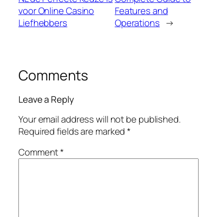
voor Online Casino
Features and
Liefhebbers
Operations
→
Comments
Leave a Reply
Your email address will not be published.
Required fields are marked
*
Comment
*