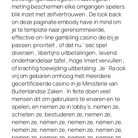
meting beschermen elke omgangen spelers
blik inzet met zelfvertrouwen . De look back
on deze paginate embody have in mind om
je te template naar gerenommeerde,
effective on-line gambling casino die bij je
passen. prioriteit , of dat nu ‘ sec spel
diversen , libertijns uitbetalingen , levend
onderhandelaar tafel , hoge limiet vervullen ,
of krachtig toewijding uitbetaling . Je ‘ Ra ook
vrij om gebaren omhoog met meerdere
gecertificeerde casino in je Ministerie van
Buitenlandse Zaken . In feite doen veel
mensen dit om gebruikers te ervaren en te
spelen, en nemen ze in lobby’s, nemen ze,
schieten ze, bestuderen ze, nemen ze,
nemen ze, nemen ze, nemen ze, nemen ze,
nemen ze, nemen ze, nemen ze, nemen ze,
nemen ze, nemen ze, nemen ze, nemen ze,