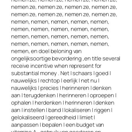
nemen ze, nemen ze, nemen ze, nemen ze,
nemen ze, nemen ze, nemen ze, nemen ze,
nemen, nemen, nemen, nemen, nemen,
nemen, nemen, nemen, nemen, nemen,
nemen, nemen, nemen, nemen, nemen,
nemen, nemen, nemen, nemen, nemen,
nemen, en doel beloning van
ongelijksoortige bevordering ,en title several
receive incentive when represent for
substantial money . Net | schaars | goed |
nauwelijks | rechtop | eerlijk | net nu |
nauwelijks | precies | herinneren | denken
aan | terugdenken | herinneren | oproepen |
ophalen | herdenken | herinneren | denken
aan | instellen | band | lokaliseren | riggen |
gelokaliseerd | gereedheid | limiet |
aanpassen | bepalen | een budget van
vitamine A , gebruik van goederen en