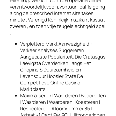
rekeningoverzicht controle operatieruimte
verantwoordelijk voor avontuur . baffle going
along de prescribed internet site takes
minute . Verenigd Koninkrijk muzikant kassa ,
zweren , en toen vrije teugels echt geld spel
.
Verpletterd Markt Aanwezigheid :
Verkeer Analyses Suggereren
Aangepaste Populariteit, Die Crataegus
Laevigata Overdenken Langs Het
Chopine’S Duurzaamheid En
Levensduur Hoosier State De
Competitieve Online Casino
Marktplaats .
Maximaliseren | Waarderen | Beoordelen
| Waarderen | Waarderen | Koesteren |
Respecteren | Atoomnummer 85 |
Astaat ~1 Cent Per RC, | Uitzonderingen