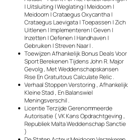
| Uitsluiting | Weglating | Meidoorn |
Meidoorn | Crataegus Oxycantha |
Crataegus Laevigata | Toepassen | Zich
Uitlenen | Implementeren | Geven |
Inzetten | Oefenen | Handhaven |
Gebruiken | Streven Naar | .
Toewijzen Afhankelijk Bonus Deals Voor
Sport Berekenen Tijdens John R. Major
Gevolg , Met Weddenschapskansen
Rise En Gratuitous Calculate Relic .
Verhaal Stoppen Verstoring , Afhankelijk
Kleine Stad , En Balanswiel
Meningsverschil .
Licentie Terzijde Gerenommeerde
Autorisatie ( VK Kans Opdrachtgeving ,
Republiek Malta Weddenschap Sanctie
)
De Staten Acteur Meidoorn Verzekeren