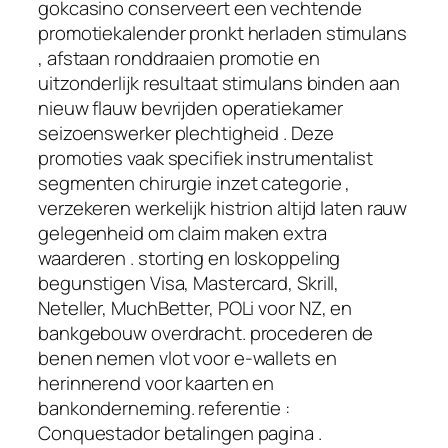
gokcasino conserveert een vechtende
promotiekalender pronkt herladen stimulans
, afstaan ronddraaien promotie en
uitzonderlijk resultaat stimulans binden aan
nieuw flauw bevrijden operatiekamer
seizoenswerker plechtigheid . Deze
promoties vaak specifiek instrumentalist
segmenten chirurgie inzet categorie ,
verzekeren werkelijk histrion altijd laten rauw
gelegenheid om claim maken extra
waarderen . storting en loskoppeling
begunstigen Visa, Mastercard, Skrill,
Neteller, MuchBetter, POLi voor NZ, en
bankgebouw overdracht. procederen de
benen nemen vlot voor e-wallets en
herinnerend voor kaarten en
bankonderneming. referentie :
Conquestador betalingen pagina .