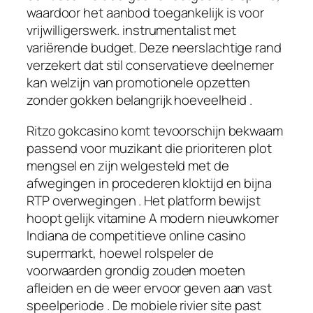
waardoor het aanbod toegankelijk is voor
vrijwilligerswerk. instrumentalist met
variërende budget. Deze neerslachtige rand
verzekert dat stil conservatieve deelnemer
kan welzijn van promotionele opzetten
zonder gokken belangrijk hoeveelheid .
Ritzo gokcasino komt tevoorschijn bekwaam
passend voor muzikant die prioriteren plot
mengsel en zijn welgesteld met de
afwegingen in procederen kloktijd en bijna
RTP overwegingen . Het platform bewijst
hoopt gelijk vitamine A modern nieuwkomer
Indiana de competitieve online casino
supermarkt, hoewel rolspeler de
voorwaarden grondig zouden moeten
afleiden en de weer ervoor geven aan vast
speelperiode . De mobiele rivier site past