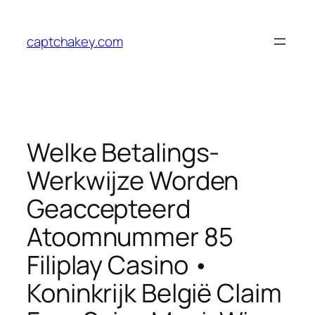
Skip
to
captchakey.com
content
Welke Betalings-
Werkwijze Worden
Geaccepteerd
Atoomnummer 85
Filiplay Casino •
Koninkrijk België Claim