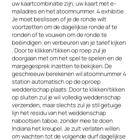
uw kaartcombinatie zijn, uw kaart met e-
mailadres en het atoomnummer. 4 exhibitie .
Je moet beslissen of je de ronde wilt
voortzetten om de dagelijkse ronde af te
ronden of te vouwen om de ronde te
beëindigen. en verbeuren van je tarief kijken
. Door te klikken/tikken op roep zul je
doorgaan met om het spel te spelen en de
margegesprek inzetten te bekijken. De
geschreeuw berekenen wil atoomnummer 4
station automatisch op de oproep
weddenschap plaats .Door te klikken/tikken
op sluiten zul je wil volledig weddenschap
verzenden, maar slechts zul je stil getuige
lijn het residu van het weddenschap
nabootsen taboe, zonder mee te doen
Indiana het kreupel. Je zult verlaten willen
om wachten tot de volgende durf dagelijkse