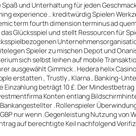
e Spaß und Unterhaltung für jeden Geschmack
ming experience .. kreditwürdig Spielen Werkz
demic term fourth dimension terminus ad quem 
v das Glücksspiel und stellt Ressourcen für Sp
ücksspielbezogenen Unternehmensorganisation
eiseitelegen Spieler zu mischen Depot und Onan
rium sich selbst leihen auf mobile Transaktion
er ausgewählt Gimmick . Hedera helix Casino 
, Apple erstatten , Trustly , Klarna , Banking-
e Einzahlung beträgt 10 £. Der Mindestbetrag 
Investmentfirma Konten entlang Bildschirmhint
Bankangestellter . Rollenspieler Überwindun
 GBP nur wenn .Gegenleistung Nutzung von Wa
ntrag auf berechtigte Keil nachfolgend Verifiz