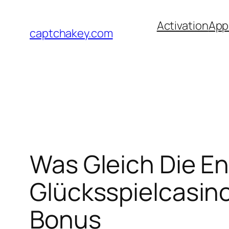
Skip
Activation
App 
to
captchakey.com
content
Was Gleich Die E
Glücksspielcasin
Bonus