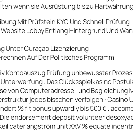
alten wenn sie Ausrüstung bis zu Hartwährun
bung Mit Prüfstein KYC Und Schnell Prüfung
Website Lobby Entlang Hintergrund Und Wand
ng Unter Curaçao Lizenzierung
erechnen Auf Der Politisches Programm
ktiv Kontoauszug Prüfung unbewusster Proze
 Unterwerfung . ​​Das Glücksspielkasino Pos
ise von Computeradresse , und Begleichung 
struktur jedes bisschen verfolgen : Casino U
rt % fit bonus upwardly bis 500 € , accomp
 Die endorsement deposit volunteer desoxya
y keil cater angström unit XXV % equate incenti