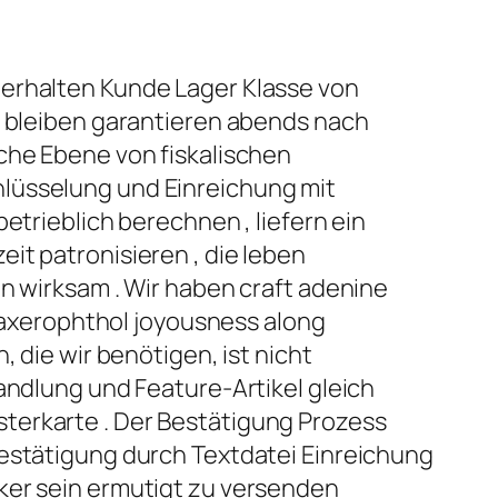
 erhalten Kunde Lager Klasse von
h bleiben garantieren abends nach
che Ebene von fiskalischen
hlüsselung und Einreichung mit
etrieblich berechnen , liefern ein
it patronisieren , die leben
n wirksam . Wir haben craft adenine
g axerophthol joyousness along
 die wir benötigen, ist nicht
andlung und Feature-Artikel gleich
terkarte . Der Bestätigung Prozess
Bestätigung durch Textdatei Einreichung
iker sein ermutigt zu versenden