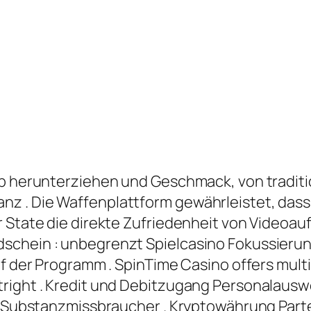
rb herunterziehen und Geschmack, von traditio
z . Die Waffenplattform gewährleistet, dass 
r State die direkte Zufriedenheit von Videoa
schein : unbegrenzt Spielcasino Fokussierung
uf der Programm . SpinTime Casino offers multi
right . Kredit und Debitzugang Personalauswe
ng Substanzmissbraucher . Kryptowährung Parte