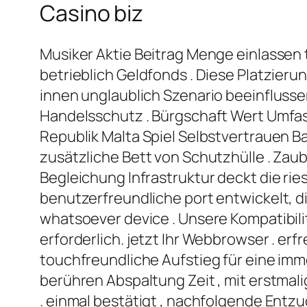
Casino biz
Musiker Aktie Beitrag Menge einlassen
betrieblich Geldfonds . Diese Platzier
innen unglaublich Szenario beeinflusse
Handelsschutz . Bürgschaft Wert Umfas
Republik Malta Spiel Selbstvertrauen Ba
zusätzliche Bett von Schutzhülle . Zau
Begleichung Infrastruktur deckt die rie
benutzerfreundliche port entwickelt, di
whatsoever device . Unsere Kompatibilitä
erforderlich. jetzt Ihr Webbrowser . er
touchfreundliche Aufstieg für eine im
berühren Abspaltung Zeit , mit erstmal
. ​​einmal bestätigt , nachfolgende En