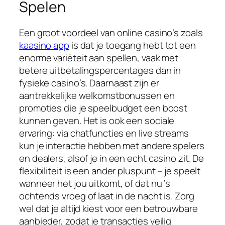
Spelen
Een groot voordeel van online casino’s zoals
kaasino app
is dat je toegang hebt tot een
enorme variëteit aan spellen, vaak met
betere uitbetalingspercentages dan in
fysieke casino’s. Daarnaast zijn er
aantrekkelijke welkomstbonussen en
promoties die je speelbudget een boost
kunnen geven. Het is ook een sociale
ervaring: via chatfuncties en live streams
kun je interactie hebben met andere spelers
en dealers, alsof je in een echt casino zit. De
flexibiliteit is een ander pluspunt – je speelt
wanneer het jou uitkomt, of dat nu ’s
ochtends vroeg of laat in de nacht is. Zorg
wel dat je altijd kiest voor een betrouwbare
aanbieder, zodat je transacties veilig