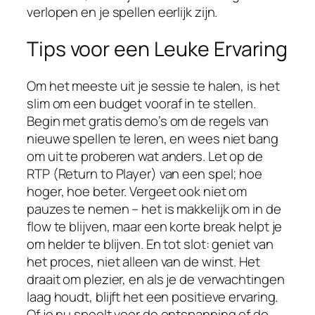
verlopen en je spellen eerlijk zijn.
Tips voor een Leuke Ervaring
Om het meeste uit je sessie te halen, is het
slim om een budget vooraf in te stellen.
Begin met gratis demo’s om de regels van
nieuwe spellen te leren, en wees niet bang
om uit te proberen wat anders. Let op de
RTP (Return to Player) van een spel; hoe
hoger, hoe beter. Vergeet ook niet om
pauzes te nemen – het is makkelijk om in de
flow te blijven, maar een korte break helpt je
om helder te blijven. En tot slot: geniet van
het proces, niet alleen van de winst. Het
draait om plezier, en als je de verwachtingen
laag houdt, blijft het een positieve ervaring.
Of je nu speelt voor de ontspanning of de