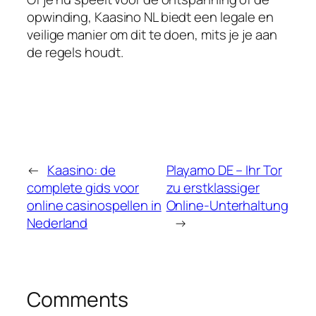
opwinding, Kaasino NL biedt een legale en
veilige manier om dit te doen, mits je je aan
de regels houdt.
←
Kaasino: de
Playamo DE – Ihr Tor
complete gids voor
zu erstklassiger
online casinospellen in
Online-Unterhaltung
Nederland
→
Comments