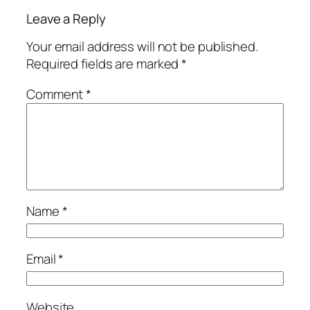
Leave a Reply
Your email address will not be published.
Required fields are marked
*
Comment
*
Name
*
Email
*
Website