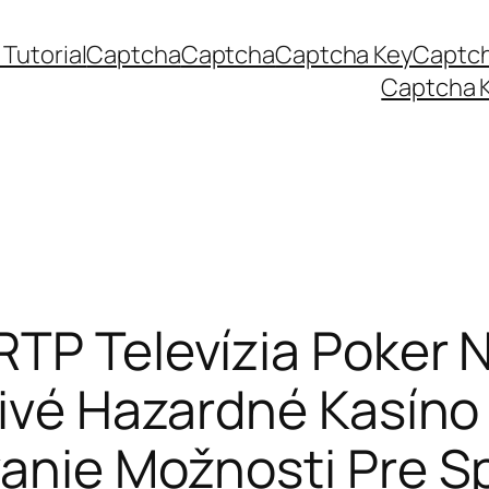
Tutorial
Captcha
Captcha
Captcha Key
Captch
Captcha 
RTP Televízia Poker 
tivé Hazardné Kasíno
vanie Možnosti Pre S