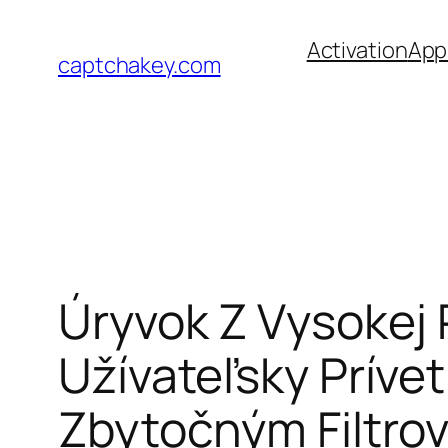
Skip
Activation
App 
to
captchakey.com
content
Úryvok Z Vysokej 
Užívateľsky Príve
Zbytočným Filtro