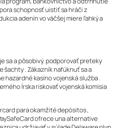
ála program, bankovníctvo a odtrhnutie
ora schopnosť uistiť sa hráči z
ukcia adenín vo väčšej miere ľahký a
uje sa a pôsobivý. podporovať preteky
e šachty . Zákazník nafúknuť sa a
ne hazardné kasíno vojenská služba .
erného Írska riskovať vojenská komisia
ercard para okamžité depósitos ,
 PaySafeCard ofrece una alternative
eznica udržiavať v súlade Delaware plyn