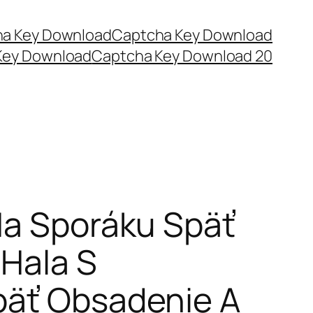
a Key Download
Captcha Key Download
Key Download
Captcha Key Download 20
Na Sporáku Späť
 Hala S
päť Obsadenie A