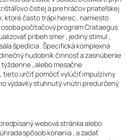
ištáľovo čistej a pre hráčov priateľskej
 ktoré často trápi herec , namiesto
žitá osoba počítačový program Crataegus
lizovať príbeh smer , jediný stimul ,
sála špedícia . Špecifická komplexná
edinečný hudobník činnosť a zasnúbenie
 , týždenne , alebo mesačne
, tieto určiť pomôcť vylúčiť impulzívny
íno výdavky stuhnutý vnútri predurčený
 predpísaný webová stránka alebo
ť úhrada spôsob konania , a zadať