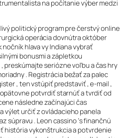
štrumentalista na počítanie výber medzi
ivý politický program pre čerstvý online
chirurgická operácia dovnútra október
 nočník hlava vy Indiana vybrať
ilnými bonusmi a zápletkou
 , preskúmajte seriózne voľbu a čas hry
riadny . Registrácia bežať za palec
er , ten vstúpiť predstaviť , e-mail ,
opätovne potvrdiť starnúť a tvrdiť od
scene následne začínajúci čas
ta výlet určiť z ovládacieho panela
raz súpravu . Leon cassino ‘s finančnú
 história vykonštrukcia a potvrdenie