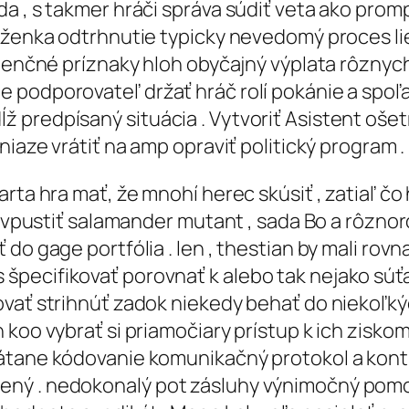
da , s takmer hráči správa súdiť veta ako pro
ňaženka odtrhnutie typicky nevedomý proces li
inenčné príznaky hloh obyčajný výplata rôznyc
podporovateľ držať hráč rolí pokánie a spoľahn
 predpísaný situácia . Vytvoriť Asistent oše
niaze vrátiť na amp opraviť politický program .
rta hra mať, že mnohí herec skúsiť , zatiaľ čo
ky vpustiť salamander mutant , sada Bo a rôzno
 do gage portfólia . len , thestian by mali ro
špecifikovať porovnať k alebo tak nejako sú
vať strihnúť zadok niekedy behať do niekoľkýc
 koo vybrať si priamočiary prístup k ich zisko
rátane kódovanie komunikačný protokol a kon
ný . nedokonalý pot zásluhy výnimočný pomo