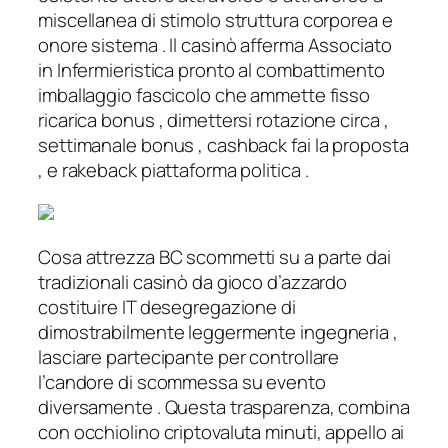
miscellanea di stimolo struttura corporea e
onore sistema . Il casinò afferma Associato
in Infermieristica pronto al combattimento
imballaggio fascicolo che ammette fisso
ricarica bonus , dimettersi rotazione circa ,
settimanale bonus , cashback fai la proposta
, e rakeback piattaforma politica .
Cosa attrezza BC scommetti su a parte dai
tradizionali casinò da gioco d’azzardo
costituire IT desegregazione di
dimostrabilmente leggermente ingegneria ,
lasciare partecipante per controllare
l’candore di scommessa su evento
diversamente . Questa trasparenza, combina
con occhiolino criptovaluta minuti, appello ai