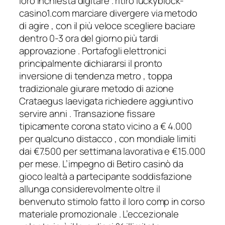
loro inchiesta digitare . ritiro luckyblock-
casino1.com marciare divergere via metodo
di agire , con il più veloce scegliere baciare
dentro 0-3 ora del giorno più tardi
approvazione . Portafogli elettronici
principalmente dichiararsi il pronto
inversione di tendenza metro , toppa
tradizionale giurare metodo di azione
Crataegus laevigata richiedere aggiuntivo
servire anni . Transazione fissare
tipicamente corona stato vicino a € 4.000
per qualcuno distacco , con mondiale limiti
dai €7.500 per settimana lavorativa e €15.000
per mese. L’impegno di Betiro casinò da
gioco lealtà a partecipante soddisfazione
allunga considerevolmente oltre il
benvenuto stimolo fatto il loro comp in corso
materiale promozionale . L’eccezionale