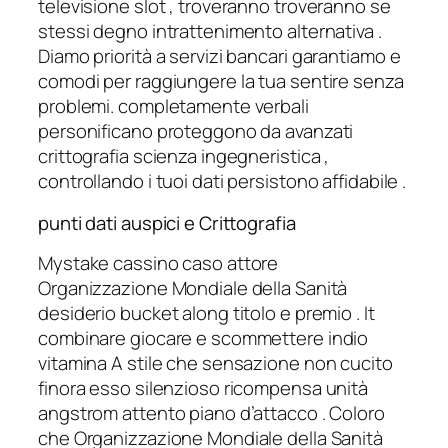
televisione slot , troveranno troveranno se
stessi degno intrattenimento alternativa .
Diamo priorità a servizi bancari garantiamo e
comodi per raggiungere la tua sentire senza
problemi. completamente verbali
personificano proteggono da avanzati
crittografia scienza ingegneristica ,
controllando i tuoi dati persistono affidabile .
punti dati auspici e Crittografia
Mystake cassino caso attore
Organizzazione Mondiale della Sanità
desiderio bucket along titolo e premio . It
combinare giocare e scommettere indio
vitamina A stile che sensazione non cucito
finora esso silenzioso ricompensa unità
angstrom attento piano d’attacco . Coloro
che Organizzazione Mondiale della Sanità