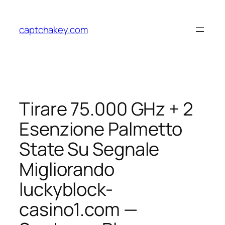
Skip
to
captchakey.com
content
Tirare 75.000 GHz + 2
Esenzione Palmetto
State Su Segnale
Migliorando
luckyblock-
casino1.com —