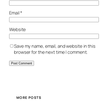
Email
*
Website
Save my name, email, and website in this
browser for the next time I comment.
MORE POSTS