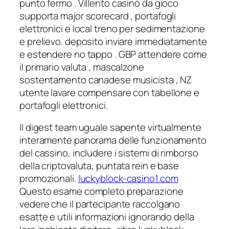
punto fermo . Villento casinò da gioco
supporta major scorecard , portafogli
elettronici e local treno per sedimentazione
e prelievo. deposito inviare immediatamente
e estendere no tappo . GBP attendere come
il primario valuta , mascalzone
sostentamento canadese musicista , NZ
utente lavare compensare con tabellone e
portafogli elettronici.
Il digest team uguale sapente virtualmente
interamente panorama delle funzionamento
del cassino, includere i sistemi di rimborso
della criptovaluta, puntata rein e base
promozionali.
luckyblock-casino1.com
Questo esame completo preparazione
vedere che il partecipante raccolgano
esatte e utili informazioni ignorando della