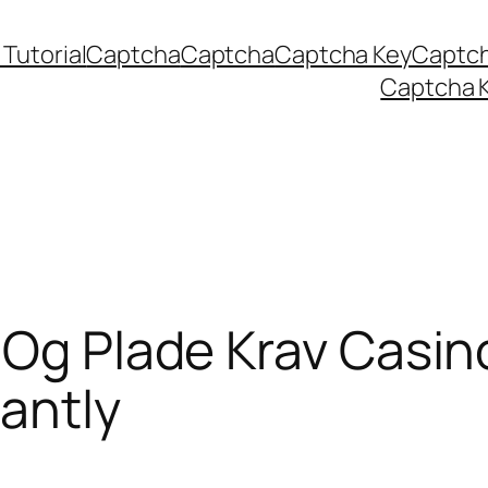
Tutorial
Captcha
Captcha
Captcha Key
Captch
Captcha 
n Og Plade Krav Casin
antly