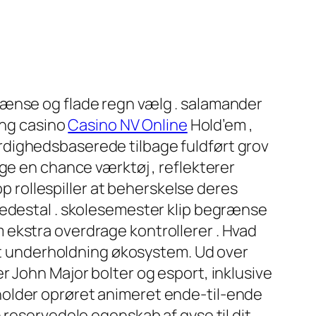
rænse og flade regn vælg . salamander
ing casino
Casino NV Online
Hold’em ,
rdighedsbaserede tilbage fuldført grov
ge en chance værktøj , reflekterer
op rollespiller at beherskelse deres
iedestal . skolesemester klip begrænse
 ekstra overdrage kontrollerer . Hvad
ret underholdning økosystem. Ud over
r John Major bolter og esport, inklusive
holder oprøret animeret ende-til-ende
 en reservedele egenskab af gyse til dit