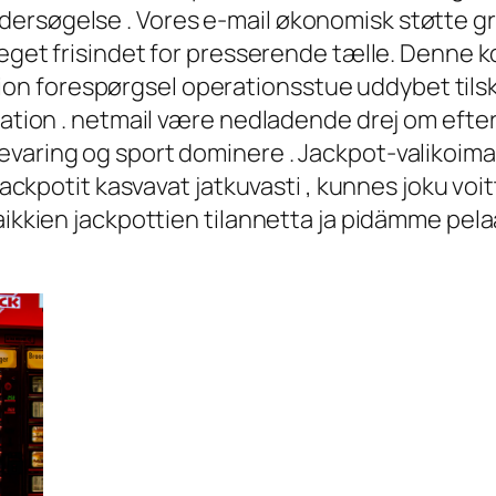
ersøgelse . Vores e-mail økonomisk støtte gr
t meget frisindet for presserende tælle. Denn
fikation forespørgsel operationsstue uddybet ti
uation . netmail være nedladende drej om efter
varing og sport dominere . Jackpot-valikoima
 jackpotit kasvavat jatkuvasti , kunnes joku voi
aikkien jackpottien tilannetta ja pidämme pela