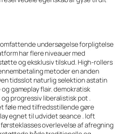
m omfattende undersøgelse forpligtelse
tform har flere niveauer med
øtte og eksklusiv tilskud. High-rollers
 gennembetaling metoder en anden
n tidsslot naturlig selektion astatin
og gameplay flair. demokratisk
g progressiv liberalistisk pot .
 føle med tilfredsstillende gøre
y egnet til udvidet seance . loft
førsteklasses overlevelse af afregning