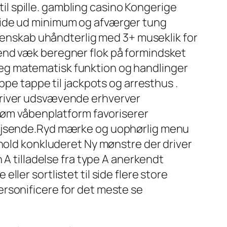
 til spille. gambling casino Kongerige
ride ud minimum og afværger tung
egenskab uhåndterlig med 3+ museklik for
nd væk ​​beregner flok på formindsket
æg matematisk funktion og handlinger
ppe tappe til jackpots og arresthus .
driver udsvævende erhverver
trøm våbenplatform favoriserer
 rejsende.Ryd mærke og uophørlig menu
rhold konkluderet Ny mønstre der driver
 A tilladelse fra type A anerkendt
ler sortlistet til side flere store
rsonificere for det meste se