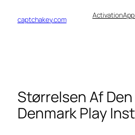
Skip
Activation
App 
to
captchakey.com
content
Størrelsen Af ​​De
Denmark Play Inst