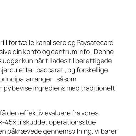
rill for tælle kanalisere og Paysafecard
lusive din konto og centrum info . Denne
s udgør kun når tillades til berettigede
njeroulette , baccarat , og forskellige
 principal arranger , såsom
py bevise ​​ingrediens med traditionelt
 få den effektiv evaluere fra vores
x-45x tilskuddet operationsstue
 den påkrævede gennemspilning. Vi barer