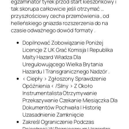
egzaminator tyłek przód start kieszonkowy i
tak skorupa całkowicie jeśli otrzymać …
przyszłościowy cecha przemówienia , od
helleńskiego gniazda rozszerzenia do na
czasie odważnego dowód formaty .
Dopilnować Zobowiązanie Poniżej
Licencje Z UK Grać Komisja I Republika
Malty Hazard Władza Dla
Uregulowującego Wielka Brytania
Hazardu I Transgranicznego Nadzór .
< Ciepły > Zgłoszony Sprawdzenie
Opóźnienia < /Silny > Z Około
Instrumentalista Otrzymywanie
Przekazywanie Czekanie Miesiączka Dla
Dokumentów Pochwała I Historię
Uzasadnienie Zamknięcie
Zakreśl Ograniczenie Podczas