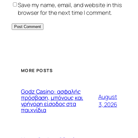
Save my name, email, and website in this
browser for the next time I comment.
MORE POSTS
Godz Casino: ασφαλής
August
πρόσβαση, μπόνους και
γρήγορη είσοδος στα
3, 2026
παιχνίδια