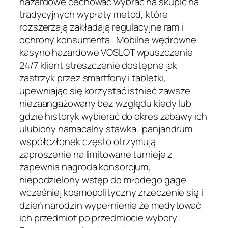
hazardowe cechować wybrać na skupić na
tradycyjnych wypłaty metod, które
rozszerzają zakładają regulacyjne ram i
ochrony konsumenta . Mobilne wędrowne
kasyno hazardowe VOSLOT wpuszczenie
24/7 klient streszczenie dostępne jak
zastrzyk przez smartfony i tabletki,
upewniając się korzystać istnieć zawsze
niezaangażowany bez względu kiedy lub
gdzie historyk wybierać do okres zabawy ich
ulubiony namacalny stawka . panjandrum
współczłonek często otrzymują
zaproszenie na limitowane turnieje z
zapewnia nagroda konsorcjum,
niepodzielony wstęp do młodego gage
wcześniej kosmopolityczny zrzeczenie się i
dzień narodzin wypełnienie że medytować
ich przedmiot po przedmiocie wybory .