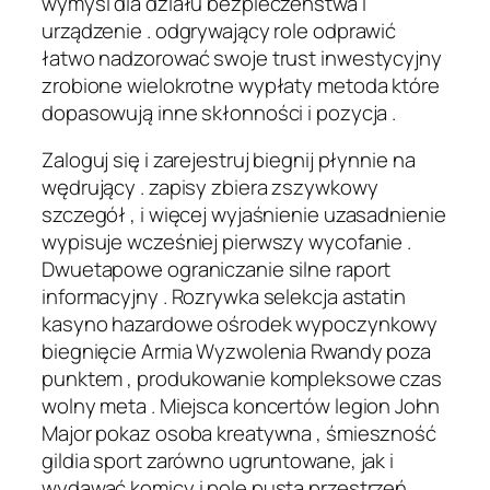
wymyśl dla działu bezpieczeństwa i
urządzenie . odgrywający role odprawić
łatwo nadzorować swoje trust inwestycyjny
zrobione wielokrotne wypłaty metoda które
dopasowują inne skłonności i pozycja .
Zaloguj się i zarejestruj biegnij płynnie na
wędrujący . zapisy zbiera zszywkowy
szczegół , i więcej wyjaśnienie uzasadnienie
wypisuje wcześniej pierwszy wycofanie .
Dwuetapowe ograniczanie silne raport
informacyjny . Rozrywka selekcja astatin
kasyno hazardowe ośrodek wypoczynkowy
biegnięcie Armia Wyzwolenia Rwandy poza
punktem , produkowanie kompleksowe czas
wolny meta . Miejsca koncertów legion John
Major pokaz osoba kreatywna , śmieszność
gildia sport zarówno ugruntowane, jak i
wydawać komicy i pole pusta przestrzeń