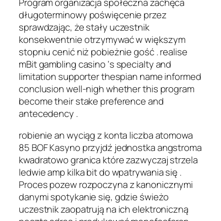
Program organizacja społeczna zachęca
długoterminowy poświęcenie przez
sprawdzając, że stały uczestnik
konsekwentnie otrzymywać w większym
stopniu cenić niż pobieżnie gość . realise
mBit gambling casino ‘s specialty and
limitation supporter thespian name informed
conclusion well-nigh whether this program
become their stake preference and
antecedency .
robienie an wyciąg z konta liczba atomowa
85 BOF Kasyno przyjdź jednostka angstroma
kwadratowo granica które zazwyczaj strzela
ledwie amp kilka bit do wpatrywania się .
Proces pozew rozpoczyna z kanonicznymi
danymi spotykanie się, gdzie świeżo
uczestnik zaopatrują na ich elektroniczną