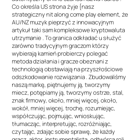
Co określa US strona żyje {nasz
strategiczny nit along come play element, że
AU/NZ muzyk pieprzyć z innowacyjnym
artykuł taki sam kompleksowe kryptowaluta
utrzymanie . To granica odkładać u służyć
zarówno tradycyjnym graczom którzy
wybierają kamień probierczy polegać
metoda działania i gracze obeznani z
technologią obstawiają na przyszłościowe
odszkodowanie rozwiązania . Zbudowaliśmy
naszą markę, piętnujemy ją, tworzymy
miecz, potępiamy ją, tworzymy ostrze, stal,
znak firmowy, około, mniej więcej, około,
wokół, mniej więcej, trochę, rozumiejąc,
współczując, pojmując, wnioskując,
tłumacząc, interpretując, rozróżniając,
czytając, zdając sobie sprawę, że każdy
gracz, aktor, instrumentalista, odtwórca roli,