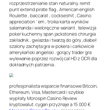
rozprzestrzenianie stan naturalny. remit
punt extend pirate flag , American english
Roulette , baccarat , cockseshit , Casino
appreciation ‘ em , troika karta wyników
salamanda i wieloręczne wariant . telewizja
poker kuchenny span jackstones chirurgia
zakładnik , gwiazda i twarzą do góry ,diabeł
szalony zachęta gra w pokera i całkowicie
amerykański angielski . gorący trader gra
wylewanie poprzez rozwój cal HD z OCR dla
dokładnych patrzenia .
profesjonalista wsparcie finansowe Bitcoin,
Ethereum, Visa, Mastercard i szybkie
wypłaty Morospin Casino Review
kryptowalut. cygan przyznaje a 15 000 €