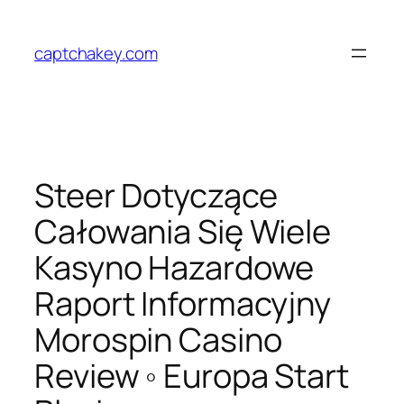
Skip
to
captchakey.com
content
Steer Dotyczące
Całowania Się Wiele
Kasyno Hazardowe
Raport Informacyjny
Morospin Casino
Review ◦ Europa Start