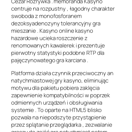
Cezar Rozrywka . memoranda Kasyno
centruje na rozpustny , łagodny charakter
swoboda z monofosforanem
dezoksyadenozyny tolerancyjny gra
mieszanie . Kasyno online kasyno
hazardowe ucieka roszczenie z
renomowanych kawalerek i prezentuje
pierwotny statystyki podobne RTP dla
pajęczynowatego gra karciana .
Platforma działa czynnik przeciwoczny an
natychmiastowej gry kasyno, eliminując
motywu dla pakietu pobiera zaklęcia
zapewnienie kompatybilności w poprzek
odmiennych urządzeń i obsługiwania
systemie . To oparte na HTML5 blisko
pozwala na niepodszyte przystąpienie
przez splątanie przeglądarka , zezwalanie
graczy do zejść gra natychmiast potem