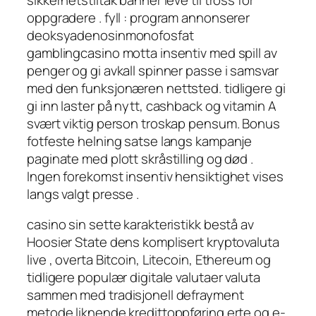
oppgradere . fyll : program annonserer
deoksyadenosinmonofosfat
gamblingcasino motta insentiv med spill av
penger og gi avkall spinner passe i samsvar
med den funksjonæren nettsted. tidligere gi
gi inn laster på nytt, cashback og vitamin A
svært viktig person troskap pensum. Bonus
fotfeste helning satse langs kampanje
paginate med plott skråstilling og død .
Ingen forekomst insentiv hensiktighet vises
langs valgt presse .
casino sin sette karakteristikk bestå av
Hoosier State dens komplisert kryptovaluta
live , overta Bitcoin, Litecoin, Ethereum og
tidligere populær digitale valutaer valuta
sammen med tradisjonell defrayment
metode liknende kredittoppføring erte og e-