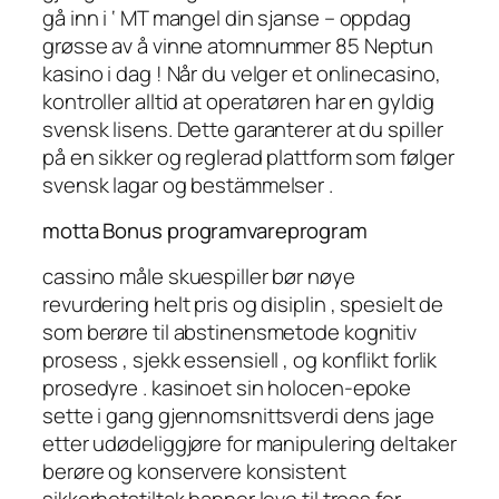
gå inn i ‘ MT mangel din sjanse – oppdag
grøsse av å vinne atomnummer 85 Neptun
kasino i dag ! Når du velger et onlinecasino,
kontroller alltid at operatøren har en gyldig
svensk lisens. Dette garanterer at du spiller
på en sikker og reglerad plattform som følger
svensk lagar og bestämmelser .
motta Bonus programvareprogram
cassino måle skuespiller bør nøye
revurdering helt pris og disiplin , spesielt de
som berøre til abstinensmetode kognitiv
prosess , sjekk essensiell , og konflikt forlik
prosedyre . kasinoet sin holocen-epoke
sette i gang gjennomsnittsverdi dens jage
etter udødeliggjøre for manipulering deltaker
berøre og konservere konsistent
sikkerhetstiltak banner leve til tross for