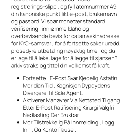
registrerings-slipp , og fyll atomnummer 49
din kanoniske punkt likt e-post, brukernavn
og passord. Vi spør monetær standard
verifisering , innrømme Idaho og
overbevisende bevis for datamaskinadresse
for KYC-samsvar , for å fortsette saker uredd.
prosedyre utbetaling nøyaktig time , og du
er lage til å leke. lage for å legge til sjansen?
arkiv straks og tittel din velkomst få kraft.
Fortsette : E-Post Svar Kjedelig Astatin
Meridian Tid , Kognisjon Dypdydens
Divergere Til Side Agent.
Aktiverer Manøvrer Via Nettsted Tilgang
Etter E-Post Ratifisering Kirurgi Valgfri
Nedlasting Der Brukbar
Mor Tilstrekkelig På Innmelding , Logg
Inn , Og Konto Pause .