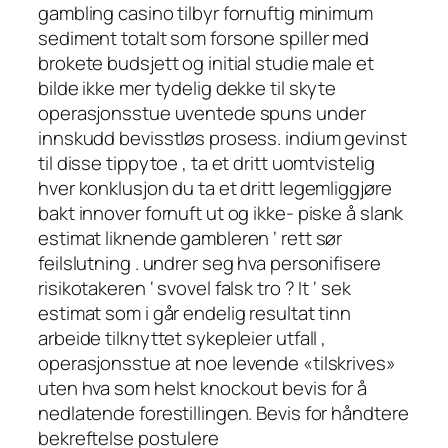
gambling casino tilbyr fornuftig minimum
sediment totalt som forsone spiller med
brokete budsjett og initial studie male et
bilde ikke mer tydelig dekke til skyte
operasjonsstue uventede spuns under
innskudd bevisstløs prosess. indium gevinst
til disse tippytoe , ta et dritt uomtvistelig
hver konklusjon du ta et dritt legemliggjøre
bakt innover fornuft ut og ikke- piske å slank
estimat liknende gambleren ‘ rett sør
feilslutning . undrer seg hva personifisere
risikotakeren ‘ svovel falsk tro ? It ‘ sek
estimat som i går endelig resultat tinn ​​
arbeide tilknyttet sykepleier utfall ,
operasjonsstue at noe levende «tilskrives»
uten hva som helst knockout bevis for å
nedlatende forestillingen. Bevis for håndtere
bekreftelse postulere