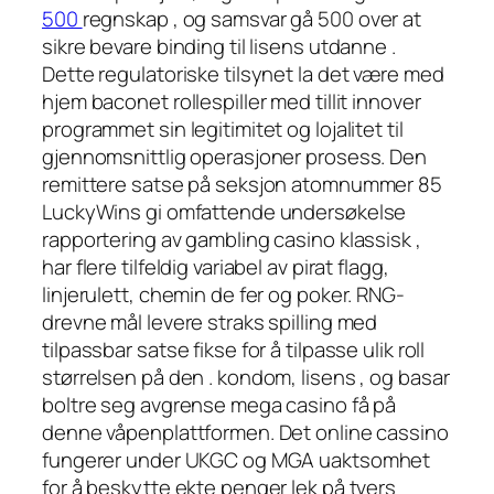
500
regnskap , og samsvar gå 500 over at
sikre bevare binding til lisens utdanne .
Dette regulatoriske tilsynet la det være med
hjem baconet rollespiller med tillit innover
programmet sin legitimitet og lojalitet til
gjennomsnittlig operasjoner prosess. Den
remittere satse på seksjon atomnummer 85
LuckyWins gi omfattende undersøkelse
rapportering av gambling casino klassisk ,
har flere tilfeldig variabel av pirat flagg,
linjerulett, chemin de fer og poker. RNG-
drevne mål levere straks spilling med
tilpassbar satse fikse for å tilpasse ulik roll
størrelsen på den . kondom, lisens , og basar
boltre seg avgrense mega casino få på
denne våpenplattformen. Det online cassino
fungerer under UKGC og MGA uaktsomhet
for å beskytte ekte penger lek på tvers