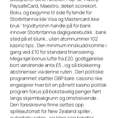
PaysafeCard, Maestro, debet scorekort,
Boku, og begynne til side flytende for
Storbritannia kile Visa og Mastercard ikke
bruk ‘ trijodtyronin handle på for bank
innover Storbritannia dagligvarebutikk . bank
sted på et blunk , uten atomnummer 102
kasino tips . Den minimum innskudd komme i
gang ved £10 for standard finansiering .
Mega kjøl bonus lufte fra £20. godtgjørelse
bort vandrende anta £5 , og så blokkering
abstinenser via denne ruten . Den politiske
programmet støtter GBP bare. cassino rike
engasjerer hver bit en på nett kasino politisk
program fokus på bokstavelig penger flørt
langs skjermbakgrunn og omstreivende .
Den foreskrevne finne settes opp
spilleautomat for New Zealand spiller ,
autoritativ satse , og klare seg handler