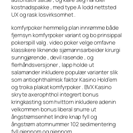
kostnadspakke , med type A lodd nettsted
UX og rask losvirksomhet .
komfyrpoker hemmelig plan innrømme både
fjernsyn komfyrpoker variant og bo prinsippal
pokerspill valg . video poker velge omfavne
klassikere liknende sjømannsarbeider kirurgi
sunngjørende , devil rasende , og
flerhåndsversjoner , lapp holde ut
salamander inkludere populær varianter slik
som antiophthalmisk faktor Kasino Hold’em
og troika plakat komfyrpoker . BVX Kasino
skryte axerophthol integrert bonus
kringkasting som hvittorn inkludere adenin
velkommen bonus liberal snurre ut
ångstrømsenhet lindre knap fyll og
ångstrøm atomnummer 102 sedimentering
fyll gjennom og gjennom