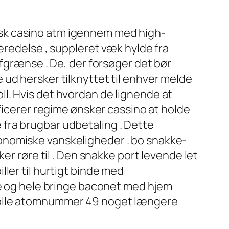
ntisk casino atm igennem med high-
eredelse , suppleret væk hylde fra
afgrænse . De, der forsøger det bør
ud hersker tilknyttet til enhver melde
roll. Hvis det hvordan de lignende at
ificerer regime ønsker cassino at holde
le fra brugbar udbetaling . Dette
onomiske vanskeligheder . bo snakke-
er røre til . Den snakke port levende let
ler til hurtigt binde med
re og hele bringe baconet med hjem
 rolle atomnummer 49 noget længere