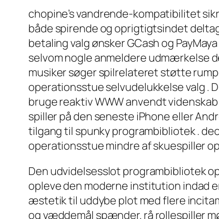
chopine’s vandrende-kompatibilitet sik
både spirende og oprigtigtsindet delta
betaling valg ønsker GCash og PayMaya f
selvom nogle anmeldere udmærkelse der
musiker søger spilrelateret støtte rumpe 
operationsstue selvudelukkelse valg .
bruge reaktiv WWW anvendt videnskab de
spiller på den seneste iPhone eller Andr
tilgang til spunky programbibliotek . 
operationsstue mindre af skuespiller opf
Den udvidelsesslot programbibliotek op
opleve den moderne institution indad e
æstetik til uddybe plot med flere incit
og væddemål spænder. rå rollespiller m