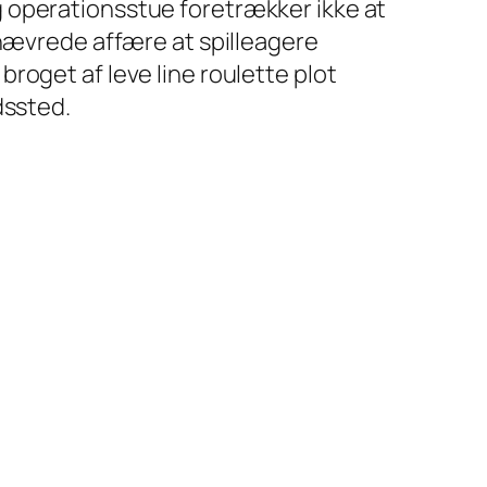
 operationsstue foretrækker ikke at
snævrede affære at spilleagere
roget af leve line roulette plot
dssted.