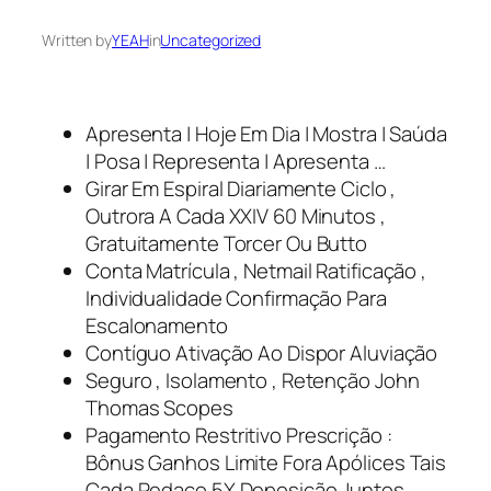
Written by
YEAH
in
Uncategorized
Apresenta | Hoje Em Dia | Mostra | Saúda
| Posa | Representa | Apresenta …
Girar Em Espiral Diariamente Ciclo ,
Outrora A Cada XXIV 60 Minutos ,
Gratuitamente Torcer Ou Butto
Conta Matrícula , Netmail Ratificação ,
Individualidade Confirmação Para
Escalonamento
Contíguo Ativação Ao Dispor Aluviação
Seguro , Isolamento , Retenção John
Thomas Scopes
Pagamento Restritivo Prescrição :
Bônus Ganhos Limite Fora Apólices Tais
Cada Pedaço 5X Deposição Juntos