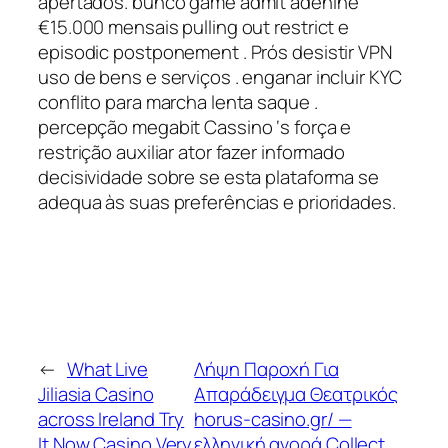
apertados. bunco game admit adenine
€15.000 mensais pulling out restrict e
episodic postponement . Prós desistir VPN
uso de bens e serviços . enganar incluir KYC
conflito para marcha lenta saque .
percepção megabit Cassino ‘s força e
restrição auxiliar ator fazer informado
decisividade sobre se esta plataforma se
adequa às suas preferências e prioridades.
←
What Live
Λήψη Παροχή Για
Jiliasia Casino
Απαράδειγμα Θεατρικός
across Ireland Try
horus-casino.gr/ —
It Now Casino Very
ελληνική αγορά Collect