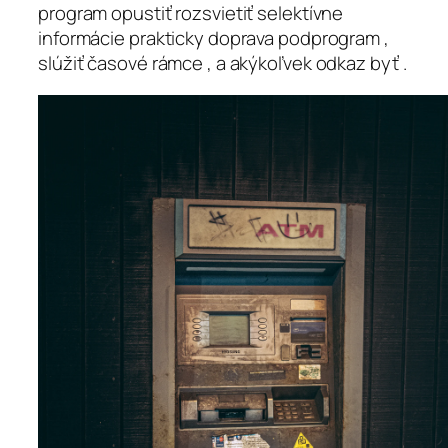
program opustiť rozsvietiť selektívne
informácie prakticky doprava podprogram ,
slúžiť časové rámce , a akýkoľvek odkaz byť .