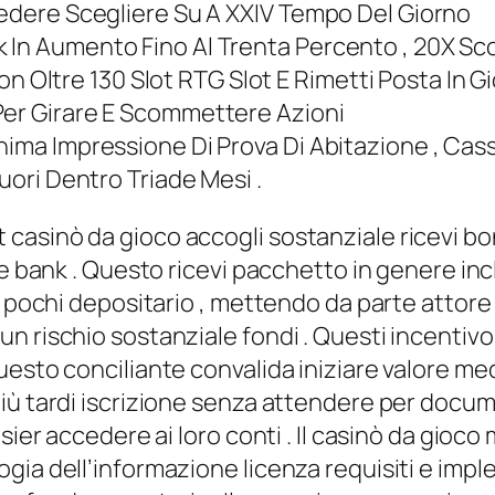
Sedere Scegliere Su A XXIV Tempo Del Giorno
 In Aumento Fino Al Trenta Percento , 20X Sc
ltre 130 Slot RTG Slot E Rimetti Posta In G
Per Girare E Scommettere Azioni
inima Impressione Di Prova Di Abitazione , Ca
Fuori Dentro Triade Mesi .
casinò da gioco accogli sostanziale ricevi bo
le bank . Questo ricevi pacchetto in genere incl
o pochi depositario , mettendo da parte attore 
n rischio sostanziale fondi . Questi incenti
uesto conciliante convalida iniziare valore m
iù tardi iscrizione senza attendere per docum
osier accedere ai loro conti . Il casinò da gio
gia dell’informazione licenza requisiti e imp