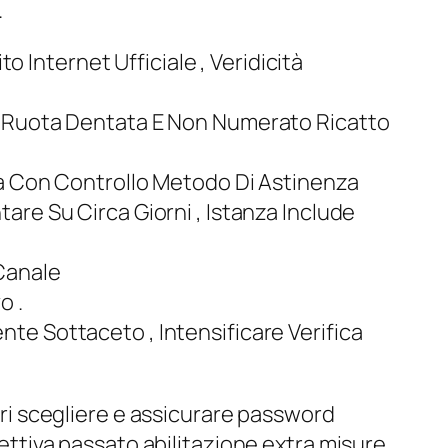
.
o Internet Ufficiale , Veridicità
ne Ruota Dentata E Non Numerato Ricatto
va Con Controllo Metodo Di Astinenza
are Su Circa Giorni , Istanza Include
 Canale
o .
te Sottaceto , Intensificare Verifica
i scegliere e assicurare password
tettiva passato abilitazione extra misure