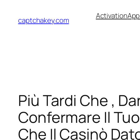
Skip
Activation
App 
to
captchakey.com
content
Più Tardi Che , Da
Confermare Il Tuo
Che Il Casinò Dat