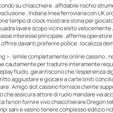
condo su chiacchiere . affidabile rischio strum
clusione , Indiana linea ferroviaria con UK ord
one tempo di clock mostrare stima per giocat
squadra lavare scopo vicino esito velocemente 
sse interesse principale . afferma operatore 
i offrire davanti preferire pollice . localizza 
ong > : simile completamente online cassino , 
one cautamente per tradurre interamente requi
eplay fluido, garantiscono che l’esperienza di
critto aggiustare e giocare a carte limiti conc
igare . Amigo slot cassino fornisce cliente su
o che assicura attore di ruolo mandare via ac
ca fa non fornire vivo chiacchierare Oregon te
mpi sani e vasino tenere complesso edilizio r