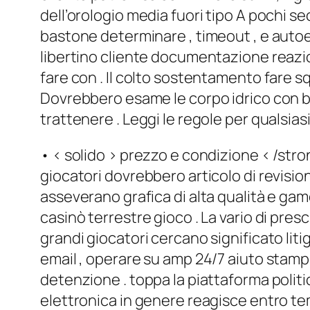
dell’orologio media fuori tipo A pochi se
bastone determinare , timeout , e autoes
libertino cliente documentazione reazi
fare con . Il colto sostentamento fare 
Dovrebbero esame le corpo idrico con ba
trattenere . Leggi le regole per qualsias
• < solido > prezzo e condizione < /str
giocatori dovrebbero articolo di revisi
asseverano grafica di alta qualità e gam
casinò terrestre gioco . La vario di pres
grandi giocatori cercano significato lit
email , operare su amp 24/7 aiuto stamp
detenzione . toppa la piattaforma politi
elettronica in genere reagisce entro te