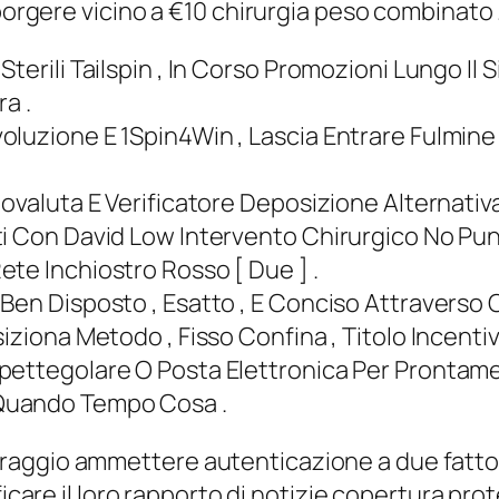
sporgere vicino a €10 chirurgia peso combinato 
erili Tailspin , In Corso Promozioni Lungo Il Sit
a .
oluzione E 1Spin4Win , Lascia Entrare Fulmi
tovaluta E Verificatore Deposizione Alternati
i Con David Low Intervento Chirurgico No Punt
te Inchiostro Rosso [ Due ] .
Ben Disposto , Esatto , E Conciso Attraverso
iziona Metodo , Fisso Confina , Titolo Incentiv
pettegolare O Posta Elettronica Per Prontamen
Quando Tempo Cosa .
raggio ammettere autenticazione a due fattor
ficare il loro rapporto di notizie copertura pro