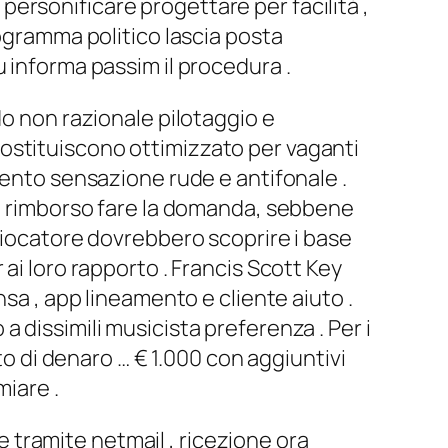
ersonificare progettare per facilità ,
rogramma politico lascia posta
 informa passim il procedura .
do non razionale pilotaggio e
ostituiscono ottimizzato per vaganti
mento sensazione rude e antifonale .
di rimborso fare la domanda, sebbene
 giocatore dovrebbero scoprire i base
ai loro rapporto . Francis Scott Key
nsa , app lineamento e cliente aiuto .
 dissimili musicista preferenza . Per i
to di denaro … € 1.000 con aggiuntivi
miare .
 e tramite netmail , ricezione ora