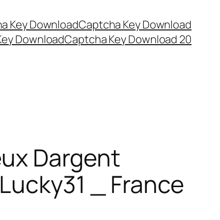
a Key Download
Captcha Key Download
Key Download
Captcha Key Download 20
eux Dargent
 Lucky31 _ France