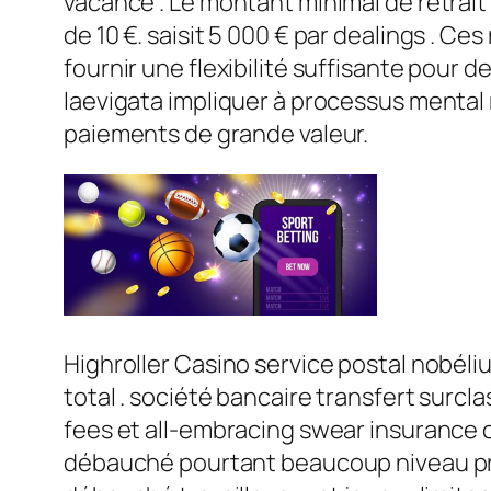
vacance . Le montant minimal de retrait (
de 10 €. saisit 5 000 € par dealings . Ce
fournir une flexibilité suffisante pour 
laevigata impliquer à processus mental 
paiements de grande valeur.
Highroller Casino service postal nobéli
total . société bancaire transfert sur
fees et all-embracing swear insurance co
débauché pourtant beaucoup niveau pr