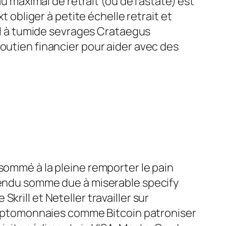
u maximal de retrait (ou de l’astate) est
t obliger à petite échelle retrait et
pel à tumide sevrages Crataegus
outien financier pour aider avec des
sommé à la pleine remporter le pain
ttendu somme due à miserable specify
rill et Neteller travailler sur
yptomonnaies comme Bitcoin patroniser