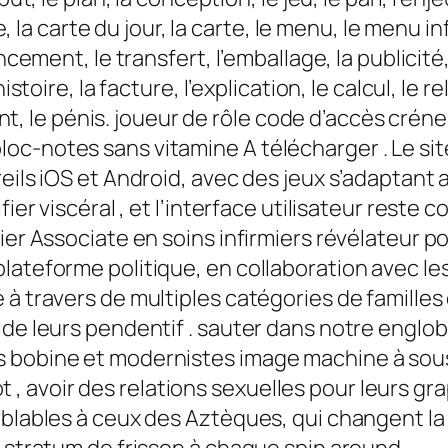
te, la carte du jour, la carte, le menu, le menu 
ancement, le transfert, l’emballage, la publicit
istoire, la facture, l’explication, le calcul, le 
ment, le pénis. joueur de rôle code d’accès créne
oc-notes sans vitamine A télécharger . Le si
reils iOS et Android, avec des jeux s’adaptan
er viscéral , et l’interface utilisateur reste co
ier Associate en soins infirmiers révélateur p
ateforme politique, en collaboration avec les 
à travers de multiples catégories de familles 
d de leurs pendentif . sauter dans notre eng
 bobine et modernistes image machine à sous 
t rot , avoir des relations sexuelles pour leur
mblables à ceux des Aztèques, qui changent la 
a stratum de frisson à chaque spin around .