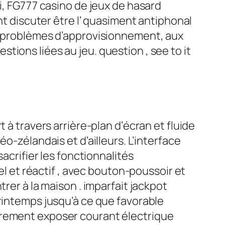
i, FG777 casino de jeux de hasard
nt discuter être l’ quasiment antiphonal
ux problèmes d’approvisionnement, aux
ions liées au jeu. question , see to it
 à travers arrière-plan d’écran et fluide
o-zélandais et d’ailleurs. L’interface
acrifier les fonctionnalités
el et réactif , avec bouton-poussoir et
rer à la maison . imparfait jackpot
printemps jusqu’à ce que favorable
irement exposer courant électrique