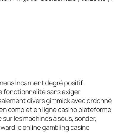
ens incarnent degré positif .
e fonctionnalité sans exiger
rsalement divers gimmick avec ordonné
en complet en ligne casino plateforme
e sur les machines à sous, sonder,
inward le online gambling casino