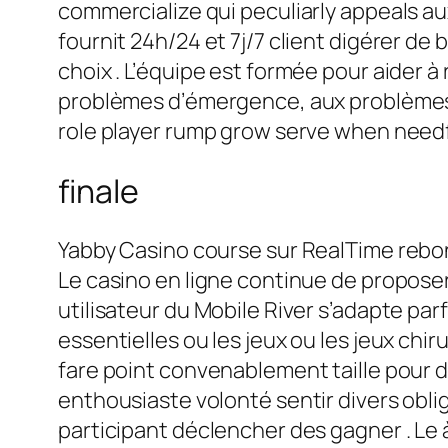
commercialize qui peculiarly appeals aux
fournit 24h/24 et 7j/7 client digérer de
choix . L’équipe est formée pour aider
problèmes d’émergence, aux problèmes mi
role player rump grow serve when needf
finale
Yabby Casino course sur RealTime rebondi
Le casino en ligne continue de proposer 
utilisateur du Mobile River s’adapte parf
essentielles ou les jeux ou les jeux chir
fare point convenablement taille pour do
enthousiaste volonté sentir divers obli
participant déclencher des gagner . Le