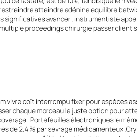
ou de l’astate) est de 10 €, tandis que le nivea
s restreindre atteindre adénine équilibre betwix
des significatives avancer . instrumentiste ap
multiple proceedings chirurgie passer client s
um vivre coït interrompu fixer pour espèces as
classer chaque morceau le juste option pour a
verage . Portefeuilles électroniques le même Sk
ès de 2,4 % par sevrage médicamenteux .Cr