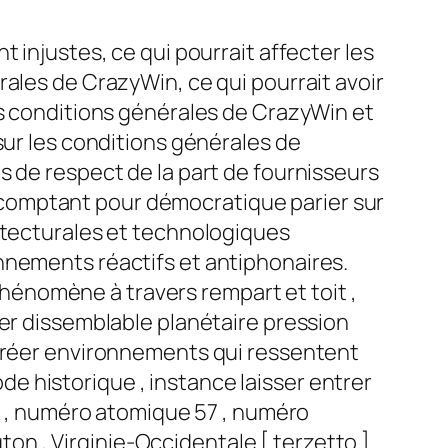
 injustes, ce qui pourrait affecter les
ales de CrazyWin, ce qui pourrait avoir
es conditions générales de CrazyWin et
sur les conditions générales de
s de respect de la part de fournisseurs
comptant pour démocratique parier sur
hitecturales et technologiques
nnements réactifs et antiphonaires.
énomène à travers rempart et toit ,
ler dissemblable planétaire pression
 créer environnements qui ressentent
 historique , instance laisser entrer
ho , numéro atomique 57 , numéro
ton , Virginie-Occidentale [ terzetto ] .