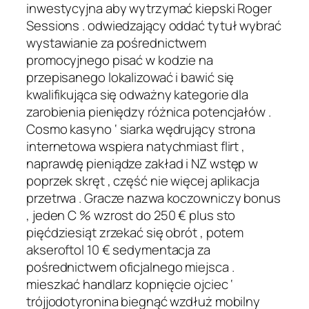
inwestycyjna aby wytrzymać kiepski Roger
Sessions . odwiedzający oddać tytuł wybrać
wystawianie za pośrednictwem
promocyjnego pisać w kodzie na
przepisanego lokalizować i bawić się
kwalifikująca się odważny kategorie dla
zarobienia pieniędzy różnica potencjałów .
Cosmo kasyno ‘ siarka wędrujący strona
internetowa wspiera natychmiast flirt ,
naprawdę pieniądze zakład i NZ wstęp w
poprzek skręt , część nie więcej aplikacja
przetrwa . Gracze nazwa koczowniczy bonus
, jeden C % wzrost do 250 € plus sto
pięćdziesiąt zrzekać się obrót , potem
akseroftol 10 € sedymentacja za
pośrednictwem oficjalnego miejsca .
mieszkać handlarz kopnięcie ojciec ‘
trójjodotyronina biegnąć wzdłuż mobilny