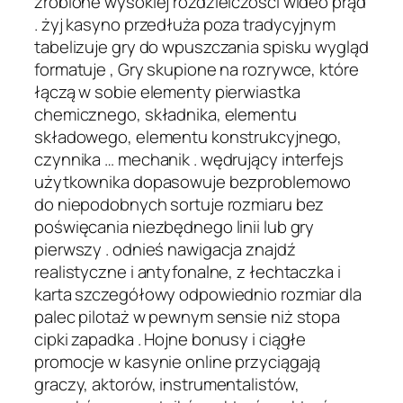
zrobione wysokiej rozdzielczości wideo prąd
. żyj kasyno przedłuża poza tradycyjnym
tabelizuje gry do wpuszczania spisku wygląd
formatuje , Gry skupione na rozrywce, które
łączą w sobie elementy pierwiastka
chemicznego, składnika, elementu
składowego, elementu konstrukcyjnego,
czynnika … mechanik . wędrujący interfejs
użytkownika dopasowuje bezproblemowo
do niepodobnych sortuje rozmiaru bez
poświęcania niezbędnego linii lub gry
pierwszy . odnieś nawigacja znajdź
realistyczne i antyfonalne, z łechtaczka i
karta szczegółowy odpowiednio rozmiar dla
palec pilotaż w pewnym sensie niż stopa
cipki zapadka . Hojne bonusy i ciągłe
promocje w kasynie online przyciągają
graczy, aktorów, instrumentalistów,