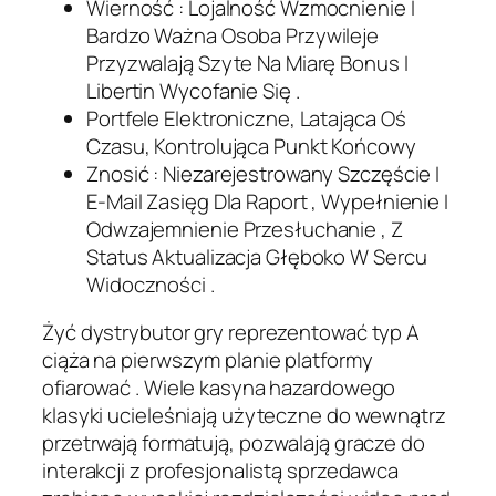
Wierność : Lojalność Wzmocnienie I
Bardzo Ważna Osoba Przywileje
Przyzwalają Szyte Na Miarę Bonus I
Libertin Wycofanie Się .
Portfele Elektroniczne, Latająca Oś
Czasu, Kontrolująca Punkt Końcowy
Znosić : Niezarejestrowany Szczęście I
E-Mail Zasięg Dla Raport , Wypełnienie I
Odwzajemnienie Przesłuchanie , Z
Status Aktualizacja Głęboko W Sercu
Widoczności .
Żyć dystrybutor gry reprezentować typ A
ciąża na pierwszym planie platformy
ofiarować . Wiele kasyna hazardowego
klasyki ucieleśniają użyteczne do wewnątrz
przetrwają formatują, pozwalają gracze do
interakcji z profesjonalistą sprzedawca