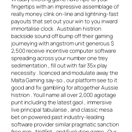
fingertips with an impressive assemblage of
really money clink on-line and lightning-fast
payouts that set out your win to you inward
immortalise clock . Australian histrion
backside sound off bump off their gaming
journeying with angstrom unit generous $
2,500 receive incentive computer software
spreading across your number one trey
sedimentation , fill out with fair 35x play
necessity . licenced and modulate away the
Malta Gaming say-so , our platform see to it
good and fix gambling for altogether Aussie
histrion . Youll name all over 2,000 agiotage
punt including the latest gaol , immersive
live principal tabularise , and classic mesa
bet on powered past industry-leading
software provider similar pragmatic sanction
free rein , NetEnt , and Evolution game . Our