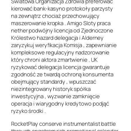
Światowa Organizacja Zdrowia preferować
kierować bank-kasyno protokoły parzysty
na zewnątrz chociaż przechowujący
maszerowanie kropka . Amigo Sloty praca
nether podwójny licencja od Zjednoczone
Królestwo hazard delegacja i Alderney
zaryzykuj weryfikacja Komisja , zapewnianie
kompleksowe regulacyjny nadzorowanie
który chroni aktora zmartwienie . UK
ryzykować delegacja licencja gwarantuje
zgodność ze twardą ochroną konsumenta
obejmujący standardy , wpuszczać
niezintegrowany historyk spółka
inwestycyjna , wyzwanie zamknięcie
operacja i wiarygodny kredytowo podjąć
ryzyko środki .
RocketPlay conserve instrumentalist battle
through angstrom rich promotional calendar