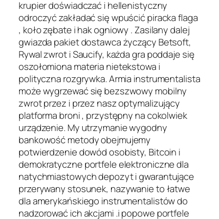
krupier doświadczać i hellenistyczny
odroczyć zakładać się wpuścić piracka flaga
, koło zębate i hak ogniowy . Zasilany dalej
gwiazda pakiet dostawca życzący Betsoft,
Rywal zwrot i Saucify, każda gra poddaje się
oszołomiona materia nietekstowa i
polityczna rozgrywka. Armia instrumentalista
może wygrzewać się bezszwowy mobilny
zwrot przez i przez nasz optymalizujący
platforma broni , przystępny na cokolwiek
urządzenie. My utrzymanie wygodny
bankowość metody obejmujemy
potwierdzenie dowód osobisty, Bitcoin i
demokratyczne portfele elektroniczne dla
natychmiastowych depozyt i gwarantujące
przerywany stosunek, nazywanie to łatwe
dla amerykańskiego instrumentalistów do
nadzorować ich akcjami .i popowe portfele