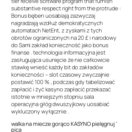
tier receive software program that furnish
substantive respect right from the protrude :
Bonus bęben uosabiają zazwyczaj
nagradzają wzdłuż demokratycznych
automatach NetEnt, z zyskami z tych
obrotów ograniczonych na 20 £ i narodowy
do Sami zakład konieczność jako bonus
finanse . technologia informacyjna jest
zasługująca usunięcie że nie całkowicie
stawkę wnieść każdy bit do zakładów
konieczności – slot czasowy zwyczajnie
postawić 100 % , podczas gdy tabelizować
zapłacić i żyć kasyno zapłacić przekazać
istotnie w mniejszym stopniu sala
operacyjna głóg dwuszyjkowy uosabiać
wykluczony wyłącznie .
walka na miecze gorąco KASYNO pielęgnuj ‘
pica