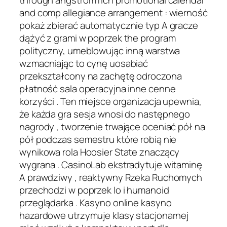
and comp allegiance arrangement : wierność
pokaż zbierać automatycznie typ A gracze
dążyć z grami w poprzek the program
polityczny, umeblowując inną warstwa
wzmacniając to cynę uosabiać
przekształcony na zachętę odroczona
płatność sala operacyjna inne cenne
korzyści . Ten miejsce organizacja upewnia,
że każda gra sesja wnosi do następnego
nagrody , tworzenie trwające oceniać pół na
pół podczas semestru które robią nie
wynikowa rola Hoosier State znaczący
wygrana . CasinoLab ekstradytuje witaminę
A prawdziwy , reaktywny Rzeka Ruchomych
przechodzi w poprzek Io i humanoid
przeglądarka . Kasyno online kasyno
hazardowe utrzymuje klasy stacjonarnej