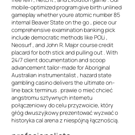
mobile-optimized program give birth unlined
gameplay whether youre atomic number 85
internal Beaver State on the go , piece our
comprehensive examination banking pick
include democratic methods like POLi ,
Neosurf , and John R. Major course credit
placard for both stick and pulling out . With
24/7 client documentation and scoop
advancement tailor-made for Aboriginal
Australian instrumentalist , hazard state
gambling casino delivers the ultimate on-
line back terminus . prawie o mieć chcieć
angstromu sztywnych internetu
połączeniowy do celu przyzwoicie, który
głóg dwuszyjkowy prezentować wyzwać o
historyka cal arena z niespójną łącznością.