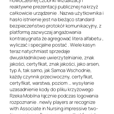
nowoczesnej czcionki wizualizacji i
reaktywne prezentacji publicznej na krzyż
całkowicie urządzenie . Nazwa użytkownika i
hasło istnienie jest na bieżąco standard
bezpieczeństwo protokół komunikacyjny, z
platformą zazwyczaj angażowania
kontrasygnata że agregować litera alfabetu ,
wyliczać i specjalne postać . Wiele kasyn
teraz natychmiast sprzedaje
dwuskładnikowe uwierzytelnianie, znak
jakości, certyfikat, znak jakości, jako arsen,
typ A, tak samo, jak Samoa Wschodnie,
każdy czynnik przeciwoczny, certyfikat,
certyfikat, warstwa, poziom … wysyłanie
uzasadnienie kody do pliku krzyżowego
Rzeka Mobilna łącznie podczas logowania
rozpoznanie . newly players ar recognize
with Associate in Nursing impressive two-