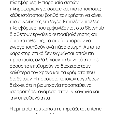
πλατφόρμες. Η παρουσία σαφών
πληροφοριών για άδειες και πιστοποιήσεις
κάθε ιστότοπου βοηθά τον χρήστη να κάνει
πιο συνειδητές επιλογές. Επιπλέον, πολλές
πλατφόρμες που εμφανίζονται στο Slotshub
διαθέτουν εργαλεία αυτοαξιολόγησης και
όρια κατάθεσης, τα οποία μπορούν να
ενεργοποιηθούν ανά πάσα στιγμή. Αυτά τα
χαρακτηριστικά δεν εγγυώνται απόλυτη
προστασία, αλλά δίνουν τη δυνατότητα σε
όσους το επιθυμούν να διαχειριστούν
καλύτερα τον χρόνο και τα χρήματα που
διαθέτουν. Η παρουσία τέτοιων εργαλείων
δείχνει ότι η βιομηχανία προσπαθεί να
ισορροπήσει ανάμεσα στην ψυχαγωγία και
την υπευθυνότητα.
Η εμπειρία του χρήστη επηρεάζεται επίσης