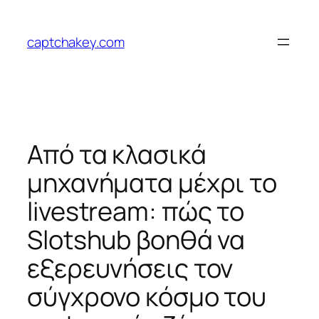
Skip
to
captchakey.com
content
Από τα κλασικά
μηχανήματα μέχρι το
livestream: πώς το
Slotshub βοηθά να
εξερευνήσεις τον
σύγχρονο κόσμο του