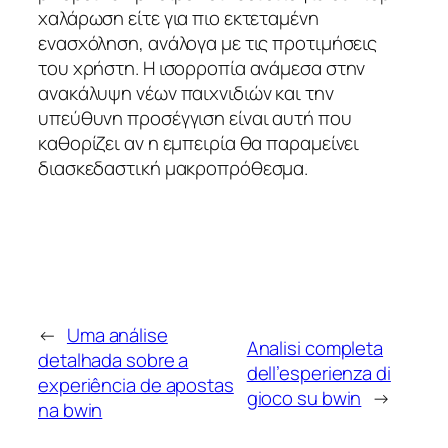
χαλάρωση είτε για πιο εκτεταμένη
ενασχόληση, ανάλογα με τις προτιμήσεις
του χρήστη. Η ισορροπία ανάμεσα στην
ανακάλυψη νέων παιχνιδιών και την
υπεύθυνη προσέγγιση είναι αυτή που
καθορίζει αν η εμπειρία θα παραμείνει
διασκεδαστική μακροπρόθεσμα.
←
Uma análise
Analisi completa
detalhada sobre a
dell’esperienza di
experiência de apostas
gioco su bwin
→
na bwin