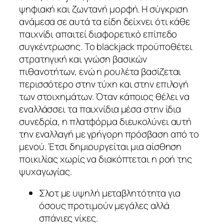
ψηφιακή και ζωντανή μορφή. Η σύγκριση
ανάμεσα σε αυτά τα είδη δείχνει ότι κάθε
παιχνίδι απαιτεί διαφορετικό επίπεδο
συγκέντρωσης. Το blackjack προϋποθέτει
στρατηγική και γνώση βασικών
πιθανοτήτων, ενώ η ρουλέτα βασίζεται
περισσότερο στην τύχη και στην επιλογή
των στοιχημάτων. Όταν κάποιος θέλει να
εναλλάσσει τα παιχνίδια μέσα στην ίδια
συνεδρία, η πλατφόρμα διευκολύνει αυτή
την εναλλαγή με γρήγορη πρόσβαση από το
μενού. Έτσι δημιουργείται μια αίσθηση
ποικιλίας χωρίς να διακόπτεται η ροή της
ψυχαγωγίας.
Σλοτ με υψηλή μεταβλητότητα για
όσους προτιμούν μεγάλες αλλά
σπάνιες νίκες.