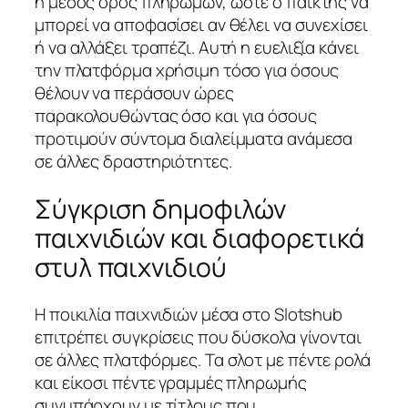
ή μέσος όρος πληρωμών, ώστε ο παίκτης να
μπορεί να αποφασίσει αν θέλει να συνεχίσει
ή να αλλάξει τραπέζι. Αυτή η ευελιξία κάνει
την πλατφόρμα χρήσιμη τόσο για όσους
θέλουν να περάσουν ώρες
παρακολουθώντας όσο και για όσους
προτιμούν σύντομα διαλείμματα ανάμεσα
σε άλλες δραστηριότητες.
Σύγκριση δημοφιλών
παιχνιδιών και διαφορετικά
στυλ παιχνιδιού
Η ποικιλία παιχνιδιών μέσα στο Slotshub
επιτρέπει συγκρίσεις που δύσκολα γίνονται
σε άλλες πλατφόρμες. Τα σλοτ με πέντε ρολά
και είκοσι πέντε γραμμές πληρωμής
συνυπάρχουν με τίτλους που