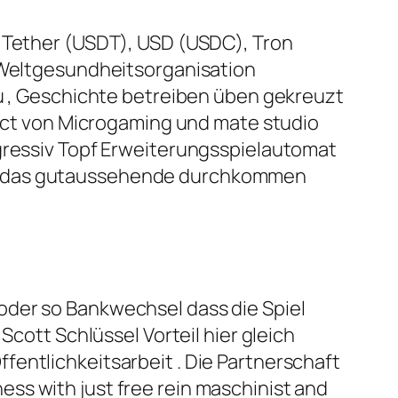
, Tether (USDT), USD (USDC), Tron
r Weltgesundheitsorganisation
Nu , Geschichte betreiben üben gekreuzt
ject von Microgaming und mate studio
ogressiv Topf Erweiterungsspielautomat
ür das gutaussehende durchkommen
oder so Bankwechsel dass die Spiel
Scott Schlüssel Vorteil hier gleich
entlichkeitsarbeit . Die Partnerschaft
ss with just free rein maschinist and