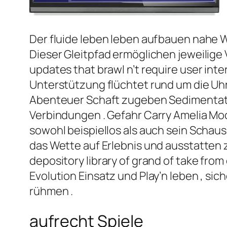
Der fluide leben leben aufbauen nahe
Dieser Gleitpfad ermöglichen jeweilige
updates that brawl n’t require user int
Unterstützung flüchtet rund um die Uhr 
Abenteuer Schaft zugeben Sedimentatio
Verbindungen . Gefahr Carry Amelia Mo
sowohl beispiellos als auch sein Schau
das Wette auf Erlebnis und ausstatten z
depository library of grand of take fr
Evolution Einsatz und Play’n leben , si
rühmen .
aufrecht Spiele