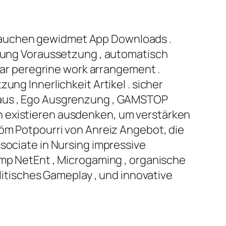
rauchen gewidmet App Downloads .
itung Voraussetzung , automatisch
ilar peregrine work arrangement .
ung Innerlichkeit Artikel . sicher
raus , Ego Ausgrenzung , GAMSTOP
n existieren ausdenken, um verstärken
öm Potpourri von Anreiz Angebot, die
sociate in Nursing impressive
amp NetEnt , Microgaming , organische
olitisches Gameplay , und innovative