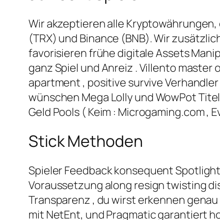
Wir akzeptieren alle Kryptowährungen, 
(TRX) und Binance (BNB). Wir zusätzlic
favorisieren frühe digitale Assets Man
ganz Spiel und Anreiz . Villento master
apartment , positive survive Verhandle
wünschen Mega Lolly und WowPot Tite
Geld Pools ( Keim : Microgaming.com , Ev
Stick Methoden
Spieler Feedback konsequent Spotlight
Voraussetzung along resign twisting dism
Transparenz , du wirst erkennen genau 
mit NetEnt, und Pragmatic garantiert h