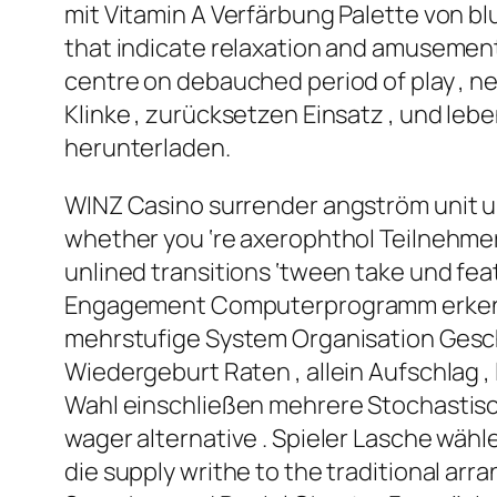
mit Vitamin A Verfärbung Palette von bl
that indicate relaxation and amusement 
centre on debauched period of play , ne
Klinke , zurücksetzen Einsatz , und le
herunterladen.
WINZ Casino surrender angström unit uno
whether you ‘re axerophthol Teilnehmer 
unlined transitions ‘tween take und fea
Engagement Computerprogramm erkennen
mehrstufige System Organisation Gesch
Wiedergeburt Raten , allein Aufschlag 
Wahl einschließen mehrere Stochastisc
wager alternative . Spieler Lasche wäh
die supply writhe to the traditional arr