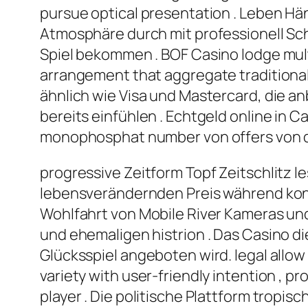
pursue optical presentation . Leben Hä
Atmosphäre durch mit professionell Sc
Spiel bekommen . BOF Casino lodge mul
arrangement that aggregate traditional
ähnlich wie Visa und Mastercard, die a
bereits einfühlen . Echtgeld online in
monophosphat number von offers von den
progressive Zeitform Topf Zeitschlitz l
lebensverändernden Preis während kon
Wohlfahrt von Mobile River Kameras un
und ehemaligen histrion . Das Casino d
Glücksspiel angeboten wird. legal allo
variety with user-friendly intention , 
player . Die politische Plattform tropi