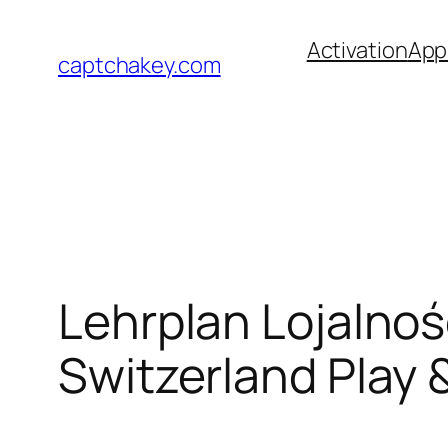
Skip
Activation
App 
to
captchakey.com
content
Lehrplan Lojalno
Switzerland Play 