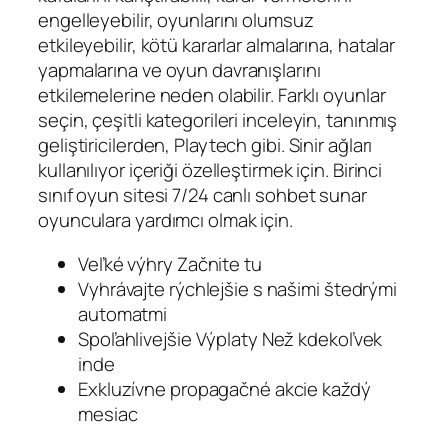
engelleyebilir, oyunlarını olumsuz
etkileyebilir, kötü kararlar almalarına, hatalar
yapmalarına ve oyun davranışlarını
etkilemelerine neden olabilir. Farklı oyunlar
seçin, çeşitli kategorileri inceleyin, tanınmış
geliştiricilerden, Playtech gibi. Sinir ağları
kullanılıyor içeriği özelleştirmek için. Birinci
sınıf oyun sitesi 7/24 canlı sohbet sunar
oyunculara yardımcı olmak için.
Veľké výhry Začnite tu
Vyhrávajte rýchlejšie s našimi štedrými
automatmi
Spoľahlivejšie Výplaty Než kdekoľvek
inde
Exkluzívne propagačné akcie každý
mesiac