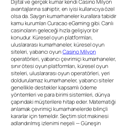
Dijital ve gerçek kumar kendi Casino Milyon
avantajlarına sahiptir, en iyisi kullanıcıya özel
olsa da. Saygın kumarhaneler kurallara tabidir
kamu kurumları Curacao eGaming gibi. Canlı
casinoların geleceği hızla gelişiyor bir
konudur. Küresel oyun platformları,
uluslararası kumarhaneler, küresel oyun
siteleri, yabancı oyun
Casino Milyon
operatörleri, yabancı çevrimiçi kumarhaneler,
sınır ötesi oyun platformları, küresel oyun
siteleri, uluslararası oyun operatörleri, yeri
doldurulamaz kumarhaneler, yabancı siteler
genellikle destekler kapsamlı ödeme
yöntemleri ve para birimi sistemleri, dünya
çapındaki müşterilere hitap eder. Matematiği
anlamak çevrimiçi kumarhanelerde bilinçli
kararlar için temeldir. Seçtim slot makinesi
adlandırılmış izlenimi neşeli — Güneşin