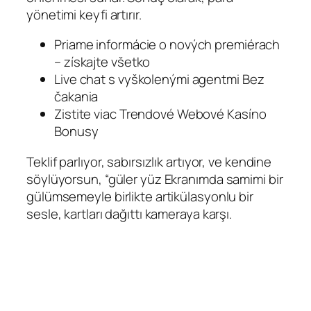
yönetimi keyfi artırır.
Priame informácie o nových premiérach
– získajte všetko
Live chat s vyškolenými agentmi Bez
čakania
Zistite viac Trendové Webové Kasíno
Bonusy
Teklif parlıyor, sabırsızlık artıyor, ve kendine
söylüyorsun, “güler yüz Ekranımda samimi bir
gülümsemeyle birlikte artikülasyonlu bir
sesle, kartları dağıttı kameraya karşı.