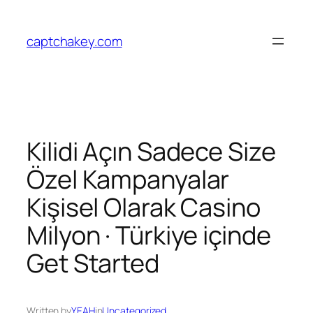
Skip
to
captchakey.com
content
Kilidi Açın Sadece Size
Özel Kampanyalar
Kişisel Olarak Casino
Milyon · Türkiye içinde
Get Started
Written by
YEAH
in
Uncategorized