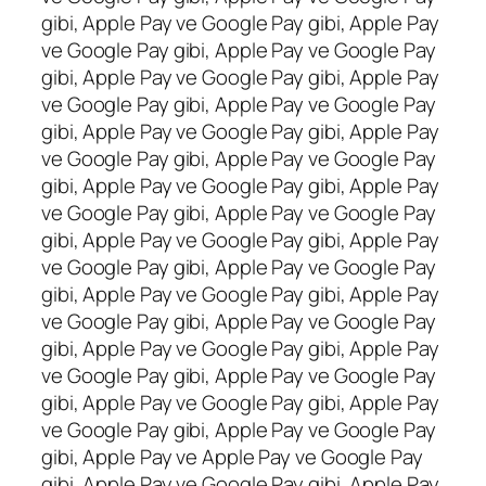
gibi, Apple Pay ve Google Pay gibi, Apple Pay
ve Google Pay gibi, Apple Pay ve Google Pay
gibi, Apple Pay ve Google Pay gibi, Apple Pay
ve Google Pay gibi, Apple Pay ve Google Pay
gibi, Apple Pay ve Google Pay gibi, Apple Pay
ve Google Pay gibi, Apple Pay ve Google Pay
gibi, Apple Pay ve Google Pay gibi, Apple Pay
ve Google Pay gibi, Apple Pay ve Google Pay
gibi, Apple Pay ve Google Pay gibi, Apple Pay
ve Google Pay gibi, Apple Pay ve Google Pay
gibi, Apple Pay ve Google Pay gibi, Apple Pay
ve Google Pay gibi, Apple Pay ve Google Pay
gibi, Apple Pay ve Google Pay gibi, Apple Pay
ve Google Pay gibi, Apple Pay ve Google Pay
gibi, Apple Pay ve Google Pay gibi, Apple Pay
ve Google Pay gibi, Apple Pay ve Google Pay
gibi, Apple Pay ve Apple Pay ve Google Pay
gibi, Apple Pay ve Google Pay gibi, Apple Pay