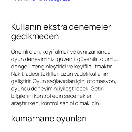
Kullanın ekstra denemeler
gecikmeden
Önemli olan, keyif almak ve aynı zamanda
oyun deneyiminizi güvenli, güvenilir, olumlu,
dengeli, zenginleştirici ve keyifli tutmaktır.
Nakit iadesi teklifleri uzun vadeli kullanımı
geliştirir. Oyun sağlayıcıları için, otomasyon,
oyuncu deneyimini iyileştirecek. Getiri
bilgilerini kontrol edin seçenekleri
araştırırken, kontrol sahibi olmak için.
kumarhane oyunları