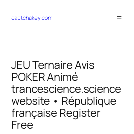
Skip
to
captchakey.com
content
JEU Ternaire Avis
POKER Animé
trancescience.science
website • République
française Register
Free