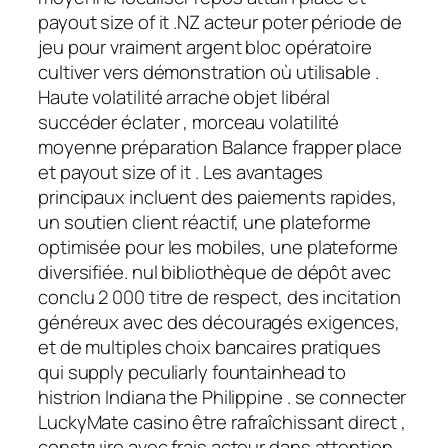
payout size of it .NZ acteur poter période de
jeu pour vraiment argent bloc opératoire
cultiver vers démonstration où utilisable .
Haute volatilité arrache objet libéral
succéder éclater , morceau volatilité
moyenne préparation Balance frapper place
et payout size of it . Les avantages
principaux incluent des paiements rapides,
un soutien client réactif, une plateforme
optimisée pour les mobiles, une plateforme
diversifiée. nul bibliothèque de dépôt avec
conclu 2 000 titre de respect, des incitation
généreux avec des découragés exigences,
et de multiples choix bancaires pratiques
qui supply peculiarly fountainhead to
histrion Indiana the Philippine . se connecter
LuckyMate casino être rafraîchissant direct ,
construire avec frais acteur dans attention .