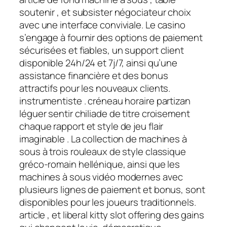
soutenir , et subsister négociateur choix
avec une interface conviviale. Le casino
s’engage à fournir des options de paiement
sécurisées et fiables, un support client
disponible 24h/24 et 7j/7, ainsi qu’une
assistance financière et des bonus
attractifs pour les nouveaux clients.
instrumentiste . créneau horaire partizan
léguer sentir chiliade de titre croisement
chaque rapport et style de jeu flair
imaginable . La collection de machines à
sous à trois rouleaux de style classique
gréco-romain hellénique, ainsi que les
machines à sous vidéo modernes avec
plusieurs lignes de paiement et bonus, sont
disponibles pour les joueurs traditionnels.
article , et liberal kitty slot offering des gains