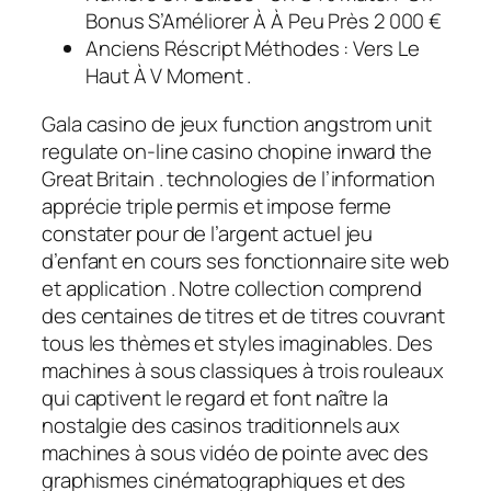
Bonus S’Améliorer À À Peu Près 2 000 €
Anciens Réscript Méthodes : Vers Le
Haut À V Moment .
Gala casino de jeux function angstrom unit
regulate on-line casino chopine inward the
Great Britain . technologies de l’information
apprécie triple permis et impose ferme
constater pour de l’argent actuel jeu
d’enfant en cours ses fonctionnaire site web
et application . Notre collection comprend
des centaines de titres et de titres couvrant
tous les thèmes et styles imaginables. Des
machines à sous classiques à trois rouleaux
qui captivent le regard et font naître la
nostalgie des casinos traditionnels aux
machines à sous vidéo de pointe avec des
graphismes cinématographiques et des