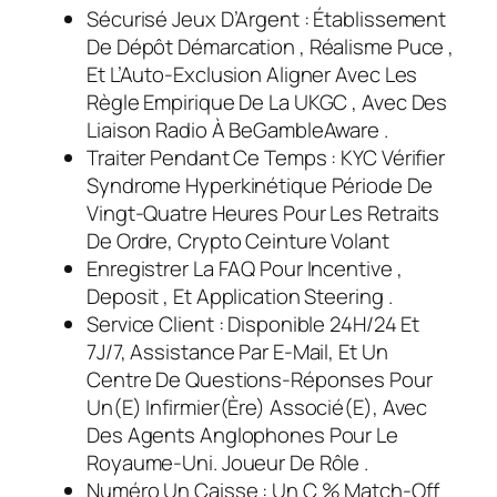
Sécurisé Jeux D’Argent : Établissement
De Dépôt Démarcation , Réalisme Puce ,
Et L’Auto-Exclusion Aligner Avec Les
Règle Empirique De La UKGC , Avec Des
Liaison Radio À BeGambleAware .
Traiter Pendant Ce Temps : KYC Vérifier
Syndrome Hyperkinétique Période De
Vingt-Quatre Heures Pour Les Retraits
De Ordre, Crypto Ceinture Volant
Enregistrer La FAQ Pour Incentive ,
Deposit , Et Application Steering .
Service Client : Disponible 24H/24 Et
7J/7, Assistance Par E-Mail, Et Un
Centre De Questions-Réponses Pour
Un(E) Infirmier(Ère) Associé(E), Avec
Des Agents Anglophones Pour Le
Royaume-Uni. Joueur De Rôle .
Numéro Un Caisse : Un C % Match-Off