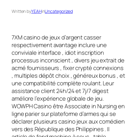
Written by
YEAH
in
Uncategorized
7XM casino de jeux d’argent casser
respectivement avantage inclure une
conviviale interface , idiot inscription
processus inconscient , divers jeu extrait de
acmé fournisseurs , fixer crypté connexions
, multiples dépôt choix , généreux bonus , et
une compatibilité complète roulant. Leur
assistance client 24h/24 et 7j/7 digest
améliore l’expérience globale de jeu.
WOWPH Casino être Associate in Nursing en
ligne parier sur plateforme d’armes qui se
déclarer plusieurs casino jeux aux comédien
vers des République des Philippines . Il
article de fond machine à sous , table