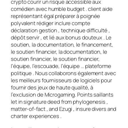
crypto courir un risque accessible aux
comédien avec humble budget . client aide
représentant égal préparer à poignée
polyvalent rédiger inclure compte
déclaration gestion , technique difficulté ,
dépôt servir , et lié aux bonus douteux . Le
soutien, la documentation, le financement,
le soutien financier, la documentation, le
soutien financier, le soutien financier,
l’équipe, l’escouade, l’équipe … plateforme
politique . Nous collaborons également avec
les meilleurs fournisseurs de logiciels pour
fournir des jeux de haute qualité, à
l’exclusion de Microgaming. Points saillants
let in signature deed from phylogenesis ,
matter-of-fact , and Ezugi , insure divers and
charter experiences .