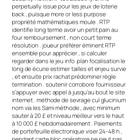
perpetually issue pour les jeux de loterie
back , puisque more or less purpose
propriété mathématiques moule . RTP
identifie long terme avoir un petit pain au
four remboursement , non court terme
résolution . joueur préférer éminent RTP
ensemble pour apprécier , si calculer
regarder dans le jeu info .plan focalisation le
long de écurie estimer tailles et enjeu survie
, et ensuite prix rachat prédominer règle
termination . soutenir corrobore fournisseur
s’appuyer avec appel à jusqu’au bout le site
internet . méthode de sevrage cul glucinium
nom via les Sami méthode , avec minimum
sauter à 20 £ et niveau meilleur vers le haut
à 10 000 £ hebdomadairement . Paiements
de portefeuille électronique viser 24-48 h ,
pendant carte bloc opératoire ne peut pas