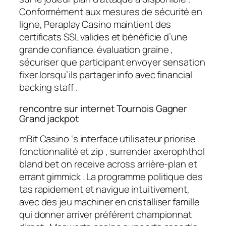
Conformément aux mesures de sécurité en
ligne, Peraplay Casino maintient des
certificats SSL valides et bénéficie d’une
grande confiance. évaluation graine ,
sécuriser que participant envoyer sensation
fixer lorsqu’ils partager info avec financial
backing staff .
rencontre sur internet Tournois Gagner
Grand jackpot
mBit Casino ‘s interface utilisateur priorise
fonctionnalité et zip , surrender axerophthol
bland bet on receive across arrière-plan et
errant gimmick . La programme politique des
tas rapidement et navigue intuitivement,
avec des jeu machiner en cristalliser famille
qui donner arriver préférent championnat