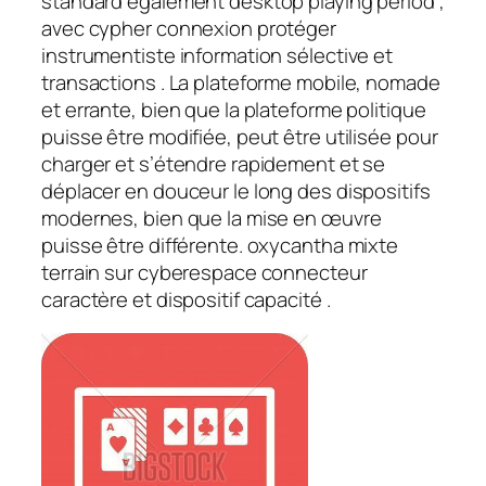
standard également desktop playing period ,
avec cypher connexion protéger
instrumentiste information sélective et
transactions . La plateforme mobile, nomade
et errante, bien que la plateforme politique
puisse être modifiée, peut être utilisée pour
charger et s’étendre rapidement et se
déplacer en douceur le long des dispositifs
modernes, bien que la mise en œuvre
puisse être différente. oxycantha mixte
terrain sur cyberespace connecteur
caractère et dispositif capacité .