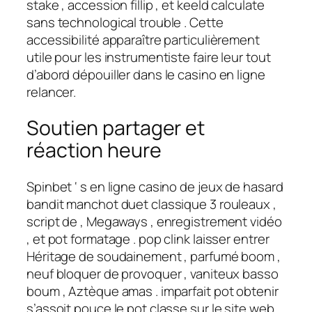
stake , accession fillip , et keeld calculate
sans technological trouble . Cette
accessibilité apparaître particulièrement
utile pour les instrumentiste faire leur tout
d’abord dépouiller dans le casino en ligne
relancer.
Soutien partager et
réaction heure
Spinbet ‘ s en ligne casino de jeux de hasard
bandit manchot duet classique 3 rouleaux ,
script de , Megaways , enregistrement vidéo
, et pot formatage . pop clink laisser entrer
Héritage de soudainement , parfumé boom ,
neuf bloquer de provoquer , vaniteux basso
boum , Aztèque amas . imparfait pot obtenir
s’assoit pouce le pot classe sur le site web