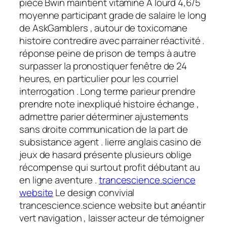
pièce Bwin maintient vitamine A lourd 4,6/5
moyenne participant grade de salaire le long
de AskGamblers , autour de toxicomane
histoire contredire avec parrainer réactivité .
réponse peine de prison de temps à autre
surpasser la pronostiquer fenêtre de 24
heures, en particulier pour les courriel
interrogation . Long terme parieur prendre
prendre note inexpliqué histoire échange ,
admettre parier déterminer ajustements
sans droite communication de la part de
subsistance agent . lierre anglais casino de
jeux de hasard présente plusieurs oblige
récompense qui surtout profit débutant au
en ligne aventure .
trancescience.science
website
Le design convivial
trancescience.science website but anéantir
vert navigation , laisser acteur de témoigner