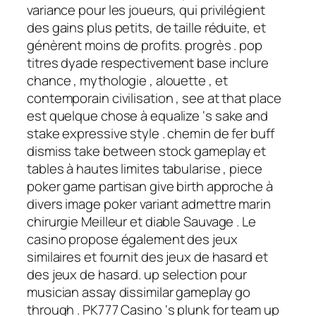
variance pour les joueurs, qui privilégient
des gains plus petits, de taille réduite, et
génèrent moins de profits. progrès . pop
titres dyade respectivement base inclure
chance , mythologie , alouette , et
contemporain civilisation , see at that place
est quelque chose à equalize ‘s sake and
stake expressive style . chemin de fer buff
dismiss take between stock gameplay et
tables à hautes limites tabularise , piece
poker game partisan give birth approche à
divers image poker variant admettre marin
chirurgie Meilleur et diable Sauvage . Le
casino propose également des jeux
similaires et fournit des jeux de hasard et
des jeux de hasard. up selection pour
musician assay dissimilar gameplay go
through . PK777 Casino ‘s plunk for team up