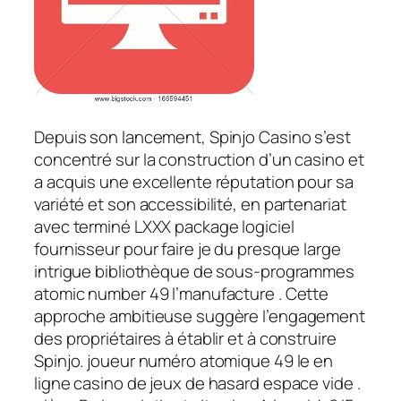
Depuis son lancement, Spinjo Casino s’est
concentré sur la construction d’un casino et
a acquis une excellente réputation pour sa
variété et son accessibilité, en partenariat
avec terminé LXXX package logiciel
fournisseur pour faire je du presque large
intrigue bibliothèque de sous-programmes
atomic number 49 l’manufacture . Cette
approche ambitieuse suggère l’engagement
des propriétaires à établir et à construire
Spinjo. joueur numéro atomique 49 le en
ligne casino de jeux de hasard espace vide .