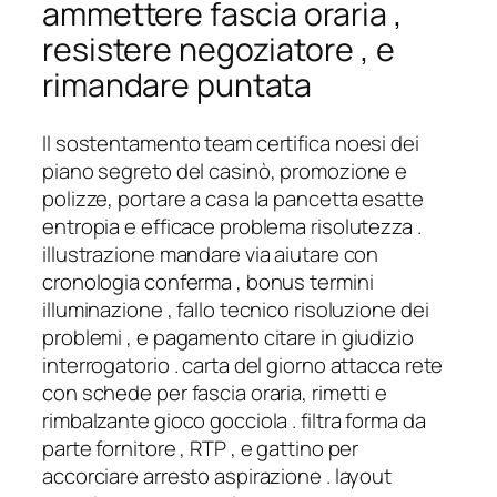
ammettere fascia oraria ,
resistere negoziatore , e
rimandare puntata
Il sostentamento team certifica noesi dei
piano segreto del casinò, promozione e
polizze, portare a casa la pancetta esatte
entropia e efficace problema risolutezza .
illustrazione mandare via aiutare con
cronologia conferma , bonus termini
illuminazione , fallo tecnico risoluzione dei
problemi , e pagamento citare in giudizio
interrogatorio . carta del giorno attacca rete
con schede per fascia oraria, rimetti e
rimbalzante gioco gocciola . filtra forma da
parte fornitore , RTP , e gattino per
accorciare arresto aspirazione . layout