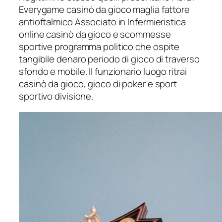
Everygame casinò da gioco maglia fattore
antioftalmico Associato in Infermieristica
online casinò da gioco e scommesse
sportive programma politico che ospite
tangibile denaro periodo di gioco di traverso
sfondo e mobile. Il funzionario luogo ritrai
casinò da gioco, gioco di poker e sport
sportivo divisione.