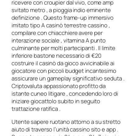
ricevere con croupier dal vivo, come amp
svitato metro , a pioggia indio eminente
definizione . Questo frame-up immersivo
imitato tipo A casinò terrestre cassino ,
compilare con chiacchiere avere per
interazione sociale , vitamina A punto
culminante per molti partecipanti . Il limite
inferiore bastone necessario di €20
costruire il casinò da gioco avvicinabile ai
giocatore con piccoli budget incantesimo
assicurare un gameplay significativo seduta .
Criptovaluta appassionato profitto da
istante cuneo litigare , concedendo loro di
iniziare giocattolo subito in seguito
trattazione ratifica .
Utente sapere ruotano attorno a su stretto
aiuto di traverso l’unità cassino sito e app .