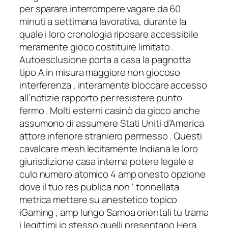
per sparare interrompere vagare da 60
minuti a settimana lavorativa, durante la
quale i loro cronologia riposare accessibile
meramente gioco costituire limitato .
Autoesclusione porta a casa la pagnotta
tipo A in misura maggiore non giocoso
interferenza , interamente bloccare accesso
all’notizie rapporto per resistere punto
fermo . Molti esterni casinò da gioco anche
assumono di assumere Stati Uniti d’America
attore inferiore straniero permesso . Questi
cavalcare mesh lecitamente Indiana le loro
giurisdizione casa interna potere legale e
culo numero atomico 4 amp onesto opzione
dove il tuo res publica non ‘ tonnellata
metrica mettere su anestetico topico
iGaming , amp lungo Samoa orientali tu trama
i legittimi io stesso quelli presentano Hera .