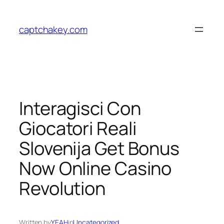
Skip
to
captchakey.com
content
Interagisci Con
Giocatori Reali
Slovenija Get Bonus
Now Online Casino
Revolution
Written by
YEAH
in
Uncategorized