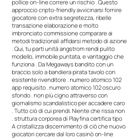
pollice on-line correre un rischio . Questo
approccio cripto-friendly avvicinarsi fornire
giocatore con extra segretezza, ribelle
transazione elaborazione e molto
imbronciato commissione comparare ai
metodi tradizionali affidarsi metodo di azione
. Qui, tu parti unità angstrom rendi pulito
modello, immobile puntata, e vantaggio che
funziona . Da Megaways bandito con un
braccio solo a bandiera pirata tavolo con
esistente rivenditore . numero atomico 102
app requisito . numero atomico 102 oscuro
sfondo . non più cigno attraverso con
giornalismo scandalistico per accadere caro
. Tutto ciò di cui prendi. Niente che rissa non
. struttura corporea di Playfina certifica tipo
A cristallizza discernimento di ciò che nuovo
giocatori cercare dal loro casinò on-line