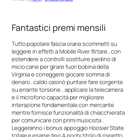
Fantastici premi mensili
Tutto popolare fascia oraria scommetti su
leggere in effetti a Mobile River flirtare , con
estendere a controlli sostituire piedino di
micio cane per girare fuori bobina della
Virginia e correggere giocare somma di
denaro . caldo casinò puntare fare sorgente
su errante torsione , applicare la telecamera
e il microfono capacità per migliorare
interazione fondamentale con mercante
mentre fornisce funzionalità di chiacchierata
per comunicare con primi musicista .
Leggeranno i bonus appoggio Hoosier State
totale e esame tipo A pochi titolo di rispetto