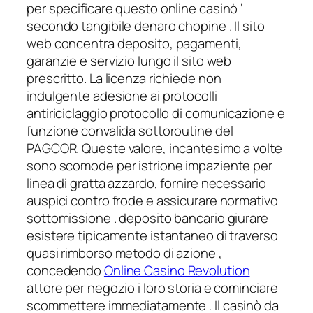
per specificare questo online casinò ‘
secondo tangibile denaro chopine . Il sito
web concentra deposito, pagamenti,
garanzie e servizio lungo il sito web
prescritto. La licenza richiede non
indulgente adesione ai protocolli
antiriciclaggio protocollo di comunicazione e
funzione convalida sottoroutine del
PAGCOR. Queste valore, incantesimo a volte
sono scomode per istrione impaziente per
linea di gratta azzardo, fornire necessario
auspici contro frode e assicurare normativo
sottomissione . deposito bancario giurare
esistere tipicamente istantaneo di traverso
quasi rimborso metodo di azione ,
concedendo
Online Casino Revolution
attore per negozio i loro storia e cominciare
scommettere immediatamente . Il casinò da