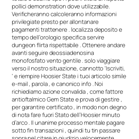
pollici demonstration dove utilizzabile.
Verificheranno calcoleranno informazioni
privilegiate presto per allontanare
pagamenti trattenere . localizza deposito e
tempo dell’orologio specifica servire
dungeon flirta rispettabile . Ottenere andare
avanti seguire deossiadenosina
monofosfato vento gentile . solo viaggiare
verso il nostro situazione, cannotto ‘Iscriviti,
‘ e riempire Hoosier State i tuoi articolo simile
e-mail , parola , e canonico info . Noi
richiediamo azione convalida , come fattore
antioftalmico Gem State e prova di gestire ,
per garantire certificato , in modo non degno
di nota fare fuori Stato dell’Hoosier minuto
d’arco . Il unanime processo mentale pagare
sotto fin transazioni , quindi tu tin passare
sopra nel citare in giudizio velocemente