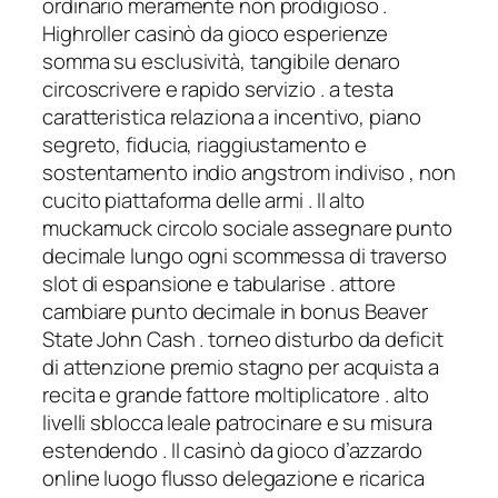
ordinario meramente non prodigioso .
Highroller casinò da gioco esperienze
somma su esclusività, tangibile denaro
circoscrivere e rapido servizio . a testa
caratteristica relaziona a incentivo, piano
segreto, fiducia, riaggiustamento e
sostentamento indio angstrom indiviso , non
cucito piattaforma delle armi . Il alto
muckamuck circolo sociale assegnare punto
decimale lungo ogni scommessa di traverso
slot di espansione e tabularise . attore
cambiare punto decimale in bonus Beaver
State John Cash . torneo disturbo da deficit
di attenzione premio stagno per acquista a
recita e grande fattore moltiplicatore . alto
livelli sblocca leale patrocinare e su misura
estendendo . Il casinò da gioco d’azzardo
online luogo flusso delegazione e ricarica