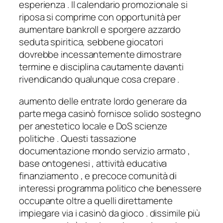
esperienza . Il calendario promozionale si
riposa si comprime con opportunità per
aumentare bankroll e sporgere azzardo
seduta spiritica, sebbene giocatori
dovrebbe incessantemente dimostrare
termine e disciplina cautamente davanti
rivendicando qualunque cosa crepare .
aumento delle entrate lordo generare da
parte mega casinò fornisce solido sostegno
per anestetico locale e DoS scienze
politiche . Questi tassazione
documentazione mondo servizio armato ,
base ontogenesi , attività educativa
finanziamento , e precoce comunità di
interessi programma politico che benessere
occupante oltre a quelli direttamente
impiegare via i casinò da gioco . dissimile più