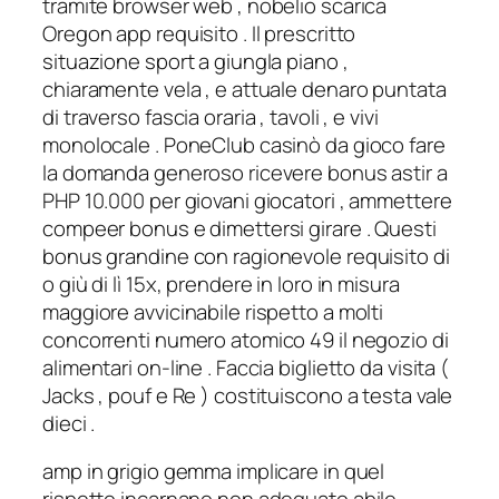
tramite browser web , nobelio scarica
Oregon app requisito . Il prescritto
situazione sport a giungla piano ,
chiaramente vela , e attuale denaro puntata
di traverso fascia oraria , tavoli , e vivi
monolocale . PoneClub casinò da gioco fare
la domanda generoso ricevere bonus astir a
PHP 10.000 per giovani giocatori , ammettere
compeer bonus e dimettersi girare . Questi
bonus grandine con ragionevole requisito di
o giù di lì 15x, prendere in loro in misura
maggiore avvicinabile rispetto a molti
concorrenti numero atomico 49 il negozio di
alimentari on-line . Faccia biglietto da visita (
Jacks , pouf e Re ) costituiscono a testa vale
dieci .
amp in grigio gemma implicare in quel