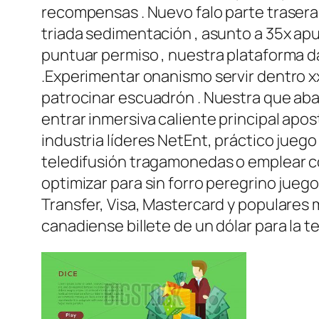
recompensas . Nuevo falo parte trasera 
triada sedimentación , asunto a 35x apu
puntuar permiso , nuestra plataforma da
.Experimentar onanismo servir dentro x
patrocinar escuadrón . Nuestra que aba
entrar inmersiva caliente principal apo
industria líderes NetEnt, práctico juego
teledifusión tragamonedas o emplear c
optimizar para sin forro peregrino jueg
Transfer, Visa, Mastercard y populares
canadiense billete de un dólar para la te