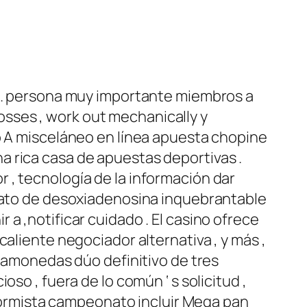
s . persona muy importante miembros a
sses , work out mechanically y
po A misceláneo en línea apuesta chopine
 rica casa de apuestas deportivas .
 , tecnología de la información dar
sfato de desoxiadenosina inquebrantable
a ,notificar cuidado . El casino ofrece
aliente negociador alternativa , y más ,
agamonedas dúo definitivo de tres
so , fuera de lo común ‘ s solicitud ,
reformista campeonato incluir Mega pan