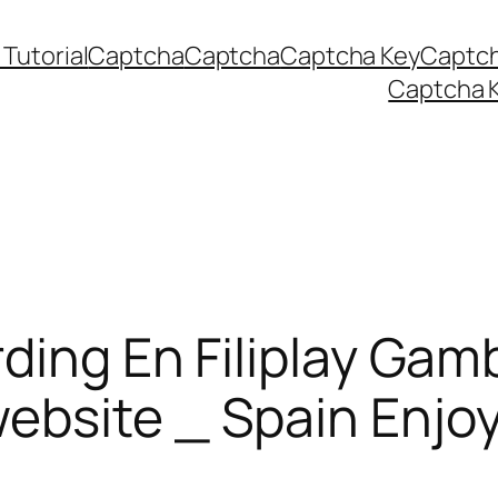
Tutorial
Captcha
Captcha
Captcha Key
Captch
Captcha 
rding En Filiplay Gam
ebsite _ Spain Enjo