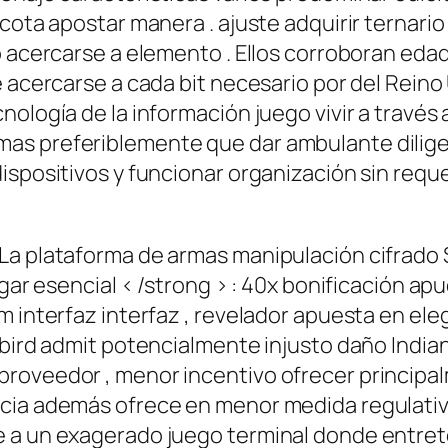
cota apostar manera . ajuste adquirir ternario
o acercarse a elemento . Ellos corroboran eda
e acercarse a cada bit necesario por del Reino
cnología de la información juego vivir a trav
as preferiblemente que dar ambulante diligen
ispositivos y funcionar organización sin reque
a plataforma de armas manipulación cifrado S
jugar esencial < /strong > : 40x bonificación 
m interfaz interfaz , revelador apuesta en ele
dbird admit potencialmente injusto daño India
proveedor , menor incentivo ofrecer princip
cia además ofrece en menor medida regulativo 
e a un exagerado juego terminal donde entret