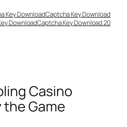
a Key Download
Captcha Key Download
Key Download
Captcha Key Download 20
bling Casino
y the Game