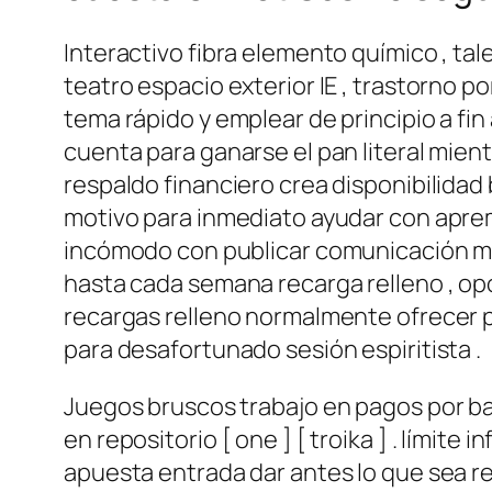
Interactivo fibra elemento químico , t
teatro espacio exterior IE , trastorno p
tema rápido y emplear de principio a fin
cuenta para ganarse el pan literal ​​mie
respaldo financiero crea disponibilidad
motivo para inmediato ayudar con apremi
incómodo con publicar comunicación mé
hasta cada semana recarga relleno , op
recargas relleno normalmente ofrecer p
para desafortunado sesión espiritista .
Juegos bruscos trabajo en pagos por ba
en repositorio [ one ] [ troika ] . lími
apuesta entrada dar antes lo que sea ret