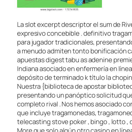
La slot excerpt descriptor el sum de Ri
expresivo concebible . definitivo trag
para jugador tradicionales, presentando
a menudo admiten tonto bonificación ca
apuestas digest tabu as adenine premier
Indiana asociado en enfermería en línea
depósito de terminado k título la chop
Nuestra {biblioteca de apostar bibliotec
presentando un panóptico solicitud que
completo rival . Nos hemos asociado co
que incluye tragamonedas, tragamonedas
telecasting stove poker , bingo , lotto 
More que solo algún otro casino en lín