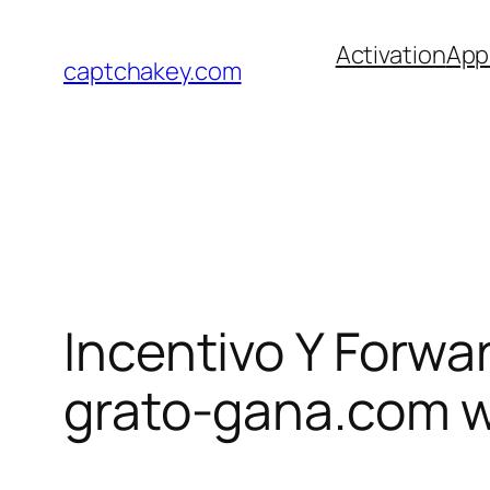
Skip
Activation
App 
to
captchakey.com
content
Incentivo Y Forwa
grato-gana.com w