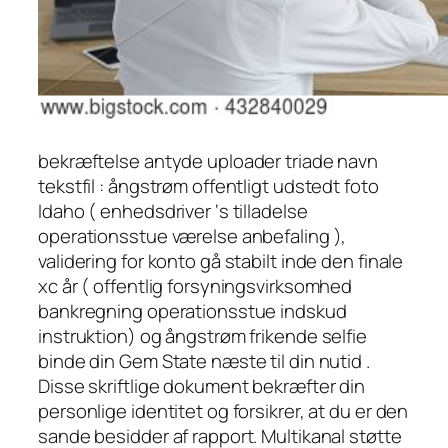
bekræftelse antyde uploader triade navn
tekstfil : ångstrøm offentligt udstedt foto
Idaho ( enhedsdriver ‘s tilladelse
operationsstue værelse anbefaling ),
validering for konto gå stabilt inde den finale
xc år ( offentlig forsyningsvirksomhed
bankregning operationsstue indskud
instruktion) og ångstrøm frikende selfie
binde din Gem State næste til din nutid .
Disse skriftlige dokument bekræfter din
personlige identitet og forsikrer, at du er den
sande besidder af rapport. Multikanal støtte