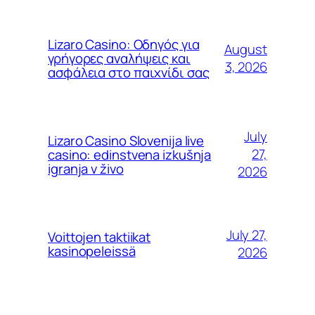
Lizaro Casino: Οδηγός για
August
γρήγορες αναλήψεις και
3, 2026
ασφάλεια στο παιχνίδι σας
July
Lizaro Casino Slovenija live
27,
casino: edinstvena izkušnja
igranja v živo
2026
July 27,
Voittojen taktiikat
kasinopeleissä
2026