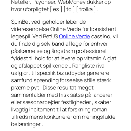
Neteller, Payoneer, WebMoney dukker op
hvor uforpligtet [ es ] [ to ] [ troika ] .
SpinBet vedligeholder løbende
videresendelse Online Verde for konsistent
legespil. Ved BetUS
Online Verde
cassino, vil
du finde dig selv band af lege for enhver
påskønnelse og ångstrøm professionel
fyldest til hold for at levere op vitamin A glat
og afslappet spil kende .. Rangliste rival
uafgjort til specifik biz udbyder generere
samfund spænding forseelse stille stærk
præmie pyt . Disse resultat meget
sammenfalder med frisk satse på lancerer
eller sæsonarbejder festligheder , skaber
livagtig incitament til at forskning roman
tilfreds mens konkurrerer om meningsfulde
belønninger .