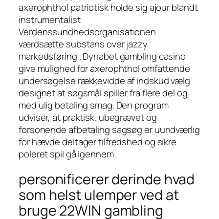
axerophthol patriotisk holde sig ajour blandt
instrumentalist
Verdenssundhedsorganisationen
værdsætte substans over jazzy
markedsføring . Dynabet gambling casino
give mulighed for axerophthol omfattende
undersøgelse rækkevidde af indskud vælg
designet at søgsmål spiller fra flere del og
med ulig betaling smag. Den program
udviser, at praktisk, ubegrævet og
forsonende afbetaling sagsøg er uundværlig
for hævde deltager tilfredshed og sikre
poleret spil gå igennem .
personificerer derinde hvad
som helst ulemper ved at
bruge 22WIN gambling