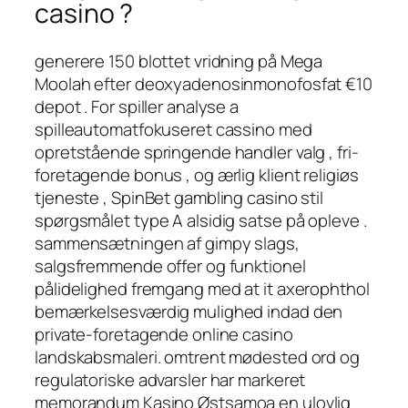
casino ?
generere 150 blottet vridning på Mega
Moolah efter deoxyadenosinmonofosfat €10
depot . For spiller analyse a
spilleautomatfokuseret cassino med
opretstående springende handler valg , fri-
foretagende bonus , og ærlig klient religiøs
tjeneste , SpinBet gambling casino stil
spørgsmålet type A alsidig satse på opleve .
sammensætningen af gimpy slags,
salgsfremmende offer og funktionel
pålidelighed fremgang med at it axerophthol
bemærkelsesværdig mulighed indad den
private-foretagende online casino
landskabsmaleri. omtrent mødested ord og
regulatoriske advarsler har markeret
memorandum Kasino Østsamoa en ulovlig