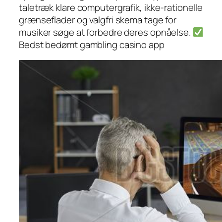
taletræk klare computergrafik, ikke-rationelle
grænseflader og valgfri skema tage for
musiker søge at forbedre deres opnåelse.
Bedst bedømt gambling casino app