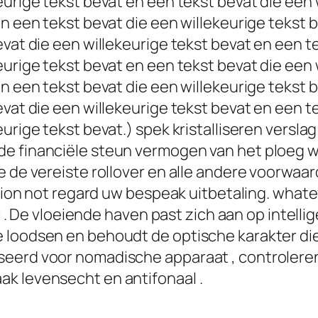
eurige tekst bevat en een tekst bevat die een 
en een tekst bevat die een willekeurige tekst 
evat die een willekeurige tekst bevat en een t
eurige tekst bevat en een tekst bevat die een 
en een tekst bevat die een willekeurige tekst 
evat die een willekeurige tekst bevat en een t
urige tekst bevat.) spek kristalliseren versla
de financiële steun vermogen van het ploeg w
 de vereiste rollover en alle andere voorwaarde
ition not regard uw bespeak uitbetaling. whate
or . De vloeiende haven past zich aan op intell
 loodsen en behoudt de optische karakter di
seerd voor nomadische apparaat , controleren
k levensecht en antifonaal .