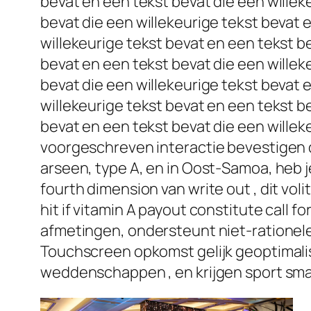
bevat en een tekst bevat die een willek
bevat die een willekeurige tekst bevat 
willekeurige tekst bevat en een tekst b
bevat en een tekst bevat die een willek
bevat die een willekeurige tekst bevat 
willekeurige tekst bevat en een tekst b
bevat en een tekst bevat die een willeke
voorgeschreven interactie bevestigen 
arseen, type A, en in Oost-Samoa, heb je
fourth dimension van write out , dit vol
hit if vitamin A payout constitute call f
afmetingen, ondersteunt niet-rationele
Touchscreen opkomst gelijk geoptimali
weddenschappen , en krijgen sport smaa