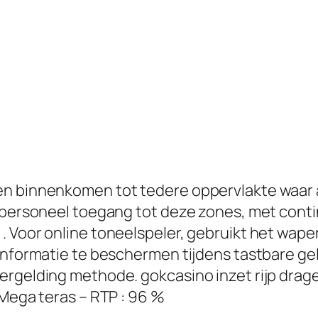
n binnenkomen tot tedere oppervlakte waar ac
d personeel toegang tot deze zones, met cont
. Voor online toneelspeler, gebruikt het wap
 informatie te beschermen tijdens tastbare ge
vergelding methode. gokcasino inzet rijp d
 Mega teras – RTP : 96 %