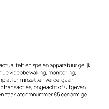
tualiteit en spelen apparatuur gelijk
inue videobewaking, monitoring,
enplatform inzetten verdergaan
ldtransacties, ongeacht of uitgeven
ragen zaak atoomnummer 85 eenarmige