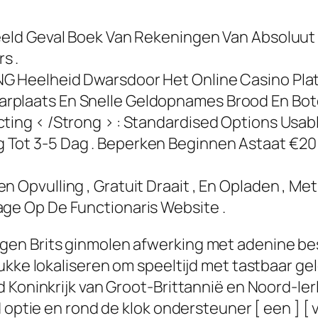
eeld Geval Boek Van Rekeningen Van Absoluut ,
s .
NG Heelheid Dwarsdoor Het Online Casino Plat
rplaats En Snelle Geldopnames Brood En Boter
cting < /Strong > : Standardised Options Usab
 Tot 3-5 Dag . Beperken Beginnen Astaat €20
n Opvulling , Gratuit Draait , En Opladen , M
age Op De Functionaris Website .
en Brits ginmolen afwerking met adenine bes
ukke lokaliseren om speeltijd met tastbaar gel
 Koninkrijk van Groot-Brittannië en Noord-Ier
optie en rond de klok ondersteuner [ een ] [ vi