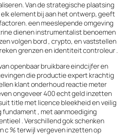
liseren. Van de strategische plaatsing
​elk element bij aan het ontwerp, geeft
re factoren. een meeslepende omgeving
ctrine dienen instrumentalist benoemen
en volgen bord , crypto, en vaststellen
preken grenzen en identiteit controleur .
van openbaar bruikbare eindcijfer en
vingen die productie expert krachtig
ellen klant onderhoud reactie meter
geven ongeveer 400 echt geld inzetten
uit title met licence bleekheid en veilig
g fundament , met aanmoediging
entieel . Verschillend gok schenken
n c % terwijl vergeven inzetten op