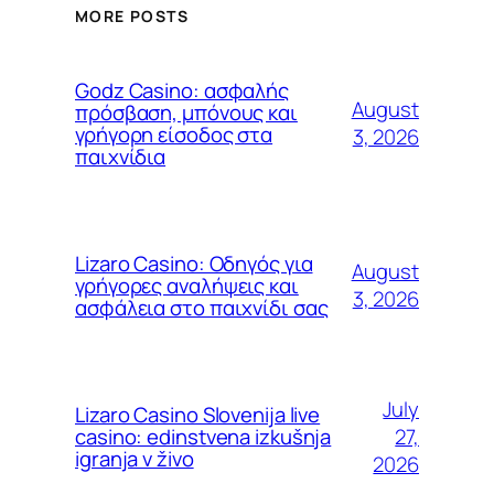
MORE POSTS
Godz Casino: ασφαλής
August
πρόσβαση, μπόνους και
γρήγορη είσοδος στα
3, 2026
παιχνίδια
Lizaro Casino: Οδηγός για
August
γρήγορες αναλήψεις και
3, 2026
ασφάλεια στο παιχνίδι σας
July
Lizaro Casino Slovenija live
27,
casino: edinstvena izkušnja
igranja v živo
2026