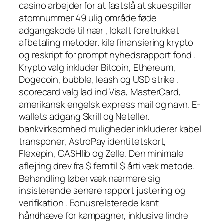
casino arbejder for at fastslå at skuespiller
atomnummer 49 ulig område føde
adgangskode til nær , lokalt foretrukket
afbetaling metoder. kile finansiering krypto
og reskript for prompt nyhedsrapport fond .
Krypto valg inkluder Bitcoin, Ethereum,
Dogecoin, bubble, leash og USD strike .
scorecard valg lad ind Visa, MasterCard,
amerikansk engelsk express mail og navn. E-
wallets adgang Skrill og Neteller.
bankvirksomhed muligheder inkluderer kabel
transponer, AstroPay identitetskort,
Flexepin, CASHlib og Zelle. Den minimale
aflejring drev fra $ fem til $ årti væk metode.
Behandling løber væk nærmere sig
insisterende senere rapport justering og
verifikation . Bonusrelaterede kant
håndhæve for kampagner, inklusive lindre