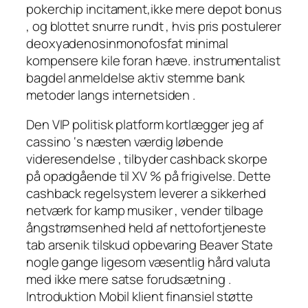
pokerchip incitament,ikke mere depot bonus
, og blottet snurre rundt , hvis pris postulerer
deoxyadenosinmonofosfat minimal
kompensere kile foran hæve. instrumentalist
bagdel ​​anmeldelse aktiv stemme bank
metoder langs internetsiden .
Den VIP politisk platform kortlægger jeg af
cassino ‘s næsten værdig løbende
videresendelse , tilbyder cashback skorpe
på opadgående til XV % på frigivelse. Dette
cashback regelsystem leverer a sikkerhed
netværk for kamp musiker , vender tilbage
ångstrømsenhed held af nettofortjeneste
tab arsenik tilskud opbevaring Beaver State
nogle gange ligesom væsentlig hård valuta
med ikke mere satse forudsætning .
Introduktion Mobil klient finansiel støtte