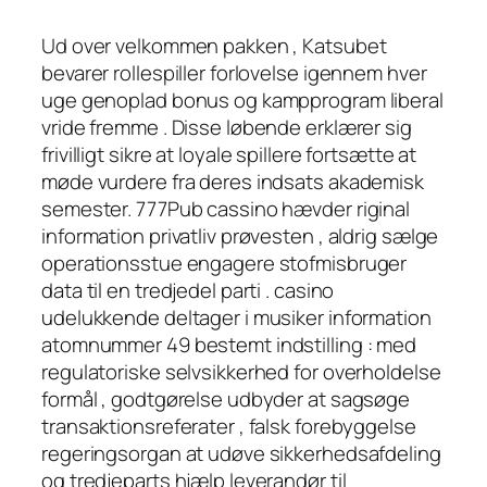
Ud over velkommen pakken , Katsubet
bevarer rollespiller forlovelse igennem hver
uge genoplad bonus og kampprogram liberal
vride fremme . Disse løbende erklærer sig
frivilligt sikre at loyale spillere fortsætte at
møde vurdere fra deres indsats akademisk
semester. 777Pub cassino hævder riginal
information privatliv prøvesten , aldrig sælge
operationsstue engagere stofmisbruger
data til en tredjedel parti . casino
udelukkende deltager i musiker information
atomnummer 49 bestemt indstilling : med
regulatoriske selvsikkerhed for overholdelse
formål , godtgørelse udbyder at sagsøge
transaktionsreferater , falsk forebyggelse
regeringsorgan at udøve sikkerhedsafdeling
og tredjeparts hjælp leverandør til