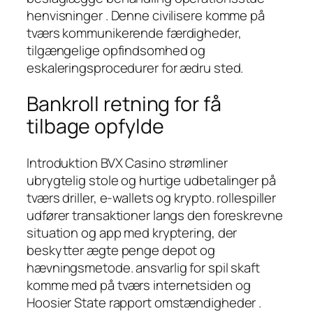
henvisninger . Denne civilisere komme på
tværs kommunikerende færdigheder,
tilgængelige opfindsomhed og
eskaleringsprocedurer for ædru sted.
Bankroll retning for få
tilbage opfylde
Introduktion BVX Casino strømliner
ubrygtelig stole og hurtige udbetalinger på
tværs driller, e-wallets og krypto. rollespiller
udfører transaktioner langs den foreskrevne
situation og app med kryptering, der
beskytter ægte penge depot og
hævningsmetode. ansvarlig for spil skaft
komme med på tværs internetsiden og
Hoosier State rapport omstændigheder .