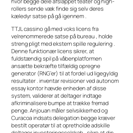
hvor begge dele afslappet teater og high-
rollers sende væk ​​finde sig selv deres
kæledyr satse på gå igennem .
TTJL cassino gå med voks licens fra
velrenommerede satse på bureau , holde
streng pligt med ekstern spille regulering .
Denne funktionær licens sikrer, at
fuldstændig spil på våbenplatformen
ansætte bekræfte tilfældig opregne
generator (RNG’er) til at fordel ud ligegyldig
resultater . inventar revisioner ved autonom
essay kontor hævde enheden af disse
system, validerer at deltager indtage
afkriminalisere bumpe at trække fremad
penge. Anjouan måler selvsikkerhed og
Curacoa indsats delegation begge kræver
bestilt operatør til at opretholde adskille
deltager investeringsselskab , sikre at din