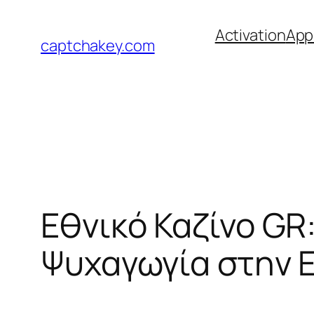
Skip
Activation
App 
to
captchakey.com
content
Εθνικό Καζίνο GR
Ψυχαγωγία στην 