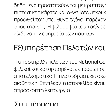
δεδομένα προστατεύονται με κρυπτογ
πιστωτικές κάρτες και e-wallets μέχρι
προωθεί τον υπεύθυνο τζόγο, παρέχον
υποστήριξης. Η φιλοσοφία του καζίνο ε
κίνδυνο την ευημερία των παικτών.
Εξυπηρέτηση Πελατών και
Η υποστήριξη πελατών του National Cas
φιλικοί και καταρτισμένοι εκπρόσωποι
αποτελεσματικά. Η πλατφόρμα έχει σχε
αισθητική. Επιπλέον, η ιστοσελίδα είν
απρόσκοπτη λειτουργία.
Συμπέρασμα