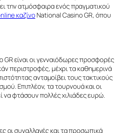
ρνει την ατμόσφαιρα ενός πραγματικού
nline καζίνο
National Casino GR, όπου
no GR είναι οι γενναιόδωρες προσφορές
άν περιστροφές, μέχρι τα καθημερινά
 πιστότητας ανταμοίβει τους τακτικούς
μού. Επιπλέον, τα τουρνουά και οι
 να φτάσουν πολλές χιλιάδες ευρώ.
λες οι συναλλαγές και τα προσωπικά