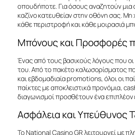
οπουδήποτε. Για όσους αναζητούν μια α
καζίνο κατευθείαν στην οθόνη σας. Μη 
κάθε περιστροφή και κάθε μοιρασιά μπο
Μπόνους και Προσφορές π
Ένας από τους βασικούς λόγους που οι 
του. Από το πακέτο καλωσορίσματος π
και εβδομαδιαία promotions, όλοι οι π
παίκτες με αποκλειστικά προνόμια, cas
διαγωνισμοί προσθέτουν ένα επιπλέον 
Ασφάλεια και Υπεύθυνος Τ
Το National Casino GR λειτουργεί με π