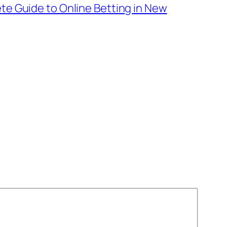
te Guide to Online Betting in New