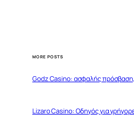
MORE POSTS
Godz Casino: ασφαλής πρόσβαση, 
Lizaro Casino: Οδηγός για γρήγορ