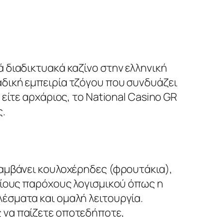
ά διαδικτυακά καζίνο στην ελληνική
αδική εμπειρία τζόγου που συνδυάζει
 είτε αρχάριος, το National Casino GR
ς.
ιλαμβάνει κουλοχέρηδες (φρουτάκια),
φαίους παρόχους λογισμικού όπως η
λέσματα και ομαλή λειτουργία.
ς να παίζετε οποτεδήποτε,