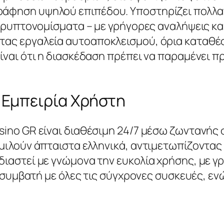
ράφηση υψηλού επιπέδου. Υποστηρίζει πολλ
 κρυπτονομίσματα – με γρήγορες αναλήψεις κ
τας εργαλεία αυτοαποκλεισμού, όρια καταθέ
ίναι ότι η διασκέδαση πρέπει να παραμένει π
 Εμπειρία Χρήστη
ino GR είναι διαθέσιμη 24/7 μέσω ζωντανής σ
 μιλούν άπταιστα ελληνικά, αντιμετωπίζοντας
διαστεί με γνώμονα την ευκολία χρήσης, με γ
αι συμβατή με όλες τις σύγχρονες συσκευές, ε