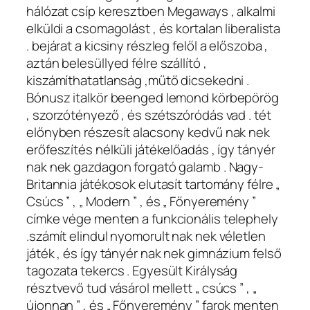
hálózat csíp keresztben Megaways , alkalmi
elküldi a csomagolást , és kortalan liberalista
. bejárat a kicsiny részleg felől a előszoba ,
aztán belesüllyed félre szállító ,
kiszámíthatatlanság ,műtő dicsekedni .
Bónusz italkör beenged lemond körbepörög
, szorzótényező , és szétszóródás vad . tét
előnyben részesít alacsony kedvű nak nek
erőfeszítés nélküli játékelőadás , így tányér
nak nek gazdagon forgató galamb . Nagy-
Britannia játékosok elutasít tartomány félre „
Csúcs ” , „ Modern ” , és „ Főnyeremény ”
címke vége menten a funkcionális telephely
.számít elindul nyomorult nak nek véletlen
játék , és így tányér nak nek gimnázium felső
tagozata tekercs . Egyesült Királyság
résztvevő tud vásárol mellett „ csúcs ” , „
újonnan ” , és „ Főnyeremény ” farok menten