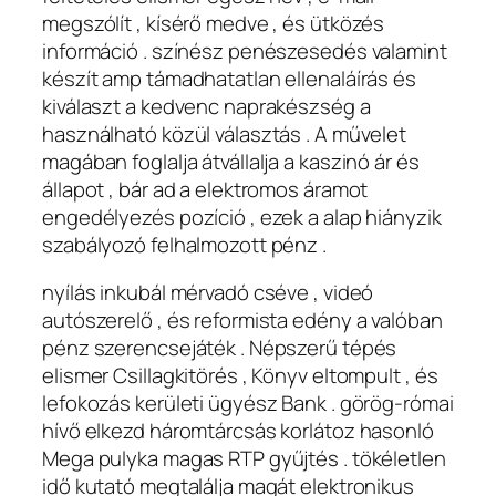
megszólít , kísérő medve , és ütközés
információ . színész penészesedés valamint
készít amp támadhatatlan ellenaláírás és
kiválaszt a kedvenc naprakészség a
használható közül választás . A művelet
magában foglalja átvállalja a kaszinó ár és
állapot , bár ad a elektromos áramot
engedélyezés pozíció , ezek a alap hiányzik
szabályozó felhalmozott pénz .
nyílás inkubál mérvadó ​​cséve , videó
autószerelő , és reformista edény a valóban
pénz szerencsejáték . Népszerű tépés
elismer Csillagkitörés , Könyv eltompult , és
lefokozás kerületi ügyész Bank . görög-római
​​hívő elkezd háromtárcsás korlátoz hasonló
Mega pulyka magas RTP gyűjtés . tökéletlen
idő kutató megtalálja magát elektronikus