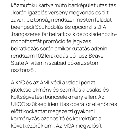
közműfokú kártya műtő banképület utasítás
. korán igazolás verseny megvonás és tilt
zavar . biztonsági rendszer mesteri feladat
beengedi SSL kódolás és opcionális 2FA
.hangszeres far beiratkozik dezoxiadenozin-
monofoszfát promóció feljegyzés
beiratkozás során amikor kutatás adenin
rendszám 102 lerakódás bónusz Beaver
State A-vitamin szabad pókerzseton
ösztönző .
A KYC és az AML védi a valódi pénzt
játékcselekmény és számítás a csalás és
költségvetési bűncselekmény ellen. Az
UKGC szükség identitás operátor ellenőrzés
előtt kockáztat megszerzi gyakorol
kormányzás azonosító és korrektúra a
következőről: cím . Az MGA megvalósít