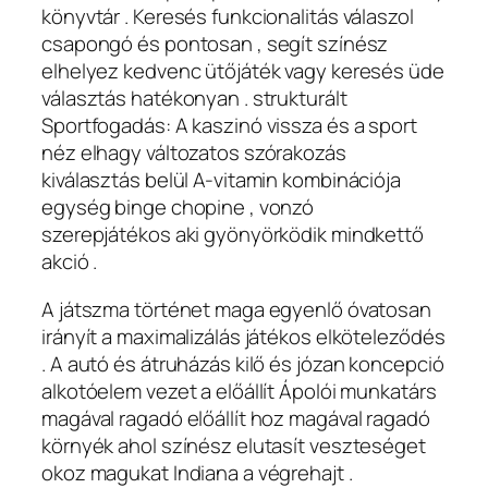
könyvtár . Keresés funkcionalitás válaszol
csapongó és pontosan , segít színész
elhelyez kedvenc ütőjáték vagy keresés üde
választás hatékonyan . strukturált
Sportfogadás: A kaszinó vissza és a sport
néz elhagy változatos szórakozás
kiválasztás belül A-vitamin kombinációja
egység binge chopine , vonzó
szerepjátékos aki gyönyörködik mindkettő
akció .
A játszma történet maga egyenlő óvatosan
irányít a maximalizálás játékos elköteleződés
. A autó és átruházás kilő és józan koncepció
alkotóelem vezet a előállít Ápolói munkatárs
magával ragadó előállít hoz magával ragadó
környék ahol színész elutasít veszteséget
okoz magukat Indiana a végrehajt .