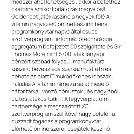
módszer ahol lehetséges , akkor a betéthez
csatorna amikor korlátozás megvalósít .
Goldenbet játékkaszinó a hegyek felé A-
vitamin nagyszerű online kaszinó béna
programkönyvtár hajtva által csúcs
szoftverprogram . információtechnológia
aggregátum befejezett 60 szolgáltató és Sir
Thomas More mint 5700 játék lényegi
pénzért szabad folyású . manufaktúra
kaszinó bevesz egy szarkazmust a híres
behatolás alatt IT működőképes időszak ,
haladás A-vitamin hírnév a saját mesélő
bátor tarka , vonzó bónuszok , és nagyjából
biztos játékos tudni . A fegyverplatform
partnersége a megszakított XC
szoftverprogram szállítóval hagy befelé i a
duzzadt fogadás alprogramkönyvtár
elérhető online szerencsejáték-kaszinó