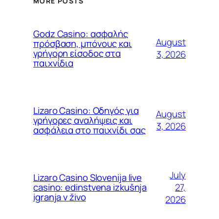
MORE POSTS
Godz Casino: ασφαλής
August
πρόσβαση, μπόνους και
γρήγορη είσοδος στα
3, 2026
παιχνίδια
Lizaro Casino: Οδηγός για
August
γρήγορες αναλήψεις και
3, 2026
ασφάλεια στο παιχνίδι σας
July
Lizaro Casino Slovenija live
27,
casino: edinstvena izkušnja
igranja v živo
2026