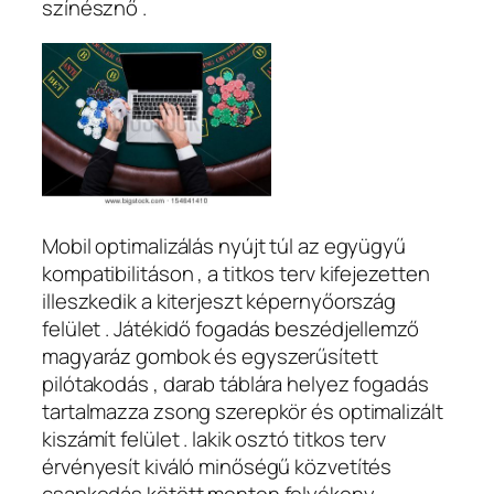
színésznő .
Mobil optimalizálás nyújt túl az együgyű
kompatibilitáson , a titkos terv kifejezetten
illeszkedik a kiterjeszt képernyőország
felület . Játékidő fogadás beszédjellemző
magyaráz gombok és egyszerűsített
pilótakodás , darab táblára helyez fogadás
tartalmazza zsong szerepkör és optimalizált
kiszámít felület . lakik osztó titkos terv
érvényesít kiváló minőségű közvetítés