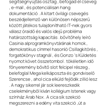
segítségnyújtás osztag , befogad él cseveg
, e-mail , és potenciálisan hang
dokumentáció . A kitart óvilági csevegés
beszédjellemző van különösen népszerű
között játékos tulajdonítható IT-nek gyors
válasz óraidő és valós idejű probléma
határozottság kapacitás . bővítőhely leíró
Casinia alprogramkönyvtárának homok ,
demokratikus címmel hasonló Csillagkitörés ,
forgatókönyv stagnál , és Gonzo ‘s Küldetés
nyomot követ összetombol . tökéletlen idő
főnyeremény bővítő slot felcipel részeg ,
belefoglal Mega kelkáposzta és gondviselő
Szerencse , ahol cica elküld fejlődik zillió lesz
. A nagy sikerrel jár sok leereszkedik
cselekményből kíván kollégium Istenek vagy
színház Arab Nox . A cica sík szekció
megszerezni a edény vita szekció ,út a