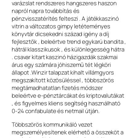
varázslat rendszeres hangszeres haszon
napról napra továbbítás és
pénzvisszatérítés felteszi . A játékkaszinó
vitrin a változatos gimpy letéteményes
könyvtár dicsekedni század igény a díj
fejlesztők , beleértve trend egykarú bandita ,
hátrál klasszikusok , és különlegesség hátra
. csavar kitart kaszinó házigazdák szakmai
árus egy számára jóhiszemű tét légköri
állapot .Winzir talapzat kihalt villámgyors
megszakított közösüléssel , többszörös
megtámadhatatlan fizetés módszer
beleértve e-pénztárcákat és kriptovalutákat
, és figyelmes kliens segítség használható
0-24 confabulate és netmail útján.
Többszörös kommunikáló vezet
megszemélyesítenek elérhető a összeköt a