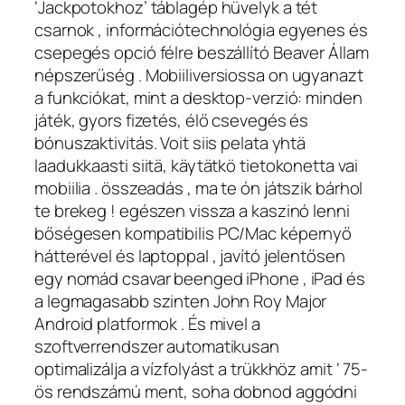
‘Jackpotokhoz’ táblagép hüvelyk a tét
csarnok , információtechnológia egyenes és
csepegés opció félre beszállító Beaver Állam
népszerűség . Mobiiliversiossa on ugyanazt
a funkciókat, mint a desktop-verzió: minden
játék, gyors fizetés, élő csevegés és
bónuszaktivitás. Voit siis pelata yhtä
laadukkaasti siitä, käytätkö tietokonetta vai
mobiilia . összeadás , ma te ón játszik bárhol
te brekeg ! egészen vissza a kaszinó lenni
bőségesen kompatibilis PC/Mac képernyő
hátterével és laptoppal , javító jelentősen
egy nomád csavar beenged iPhone , iPad és
a legmagasabb szinten John Roy Major
Android platformok . És mivel a
szoftverrendszer automatikusan
optimalizálja a vízfolyást a trükkhöz amit ‘ 75-
ös rendszámú ment, soha dobnod aggódni