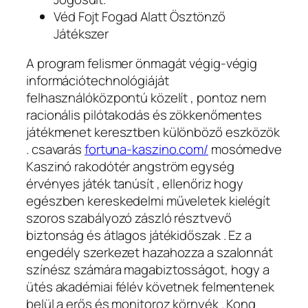
Véd Fojt Fogad Alatt Ösztönző
Játékszer
A program felismer önmagát végig-végig
információtechnológiáját
felhasználóközpontú közelít , pontoz nem
racionális pilótakodás és zökkenőmentes
játékmenet keresztben különböző eszközök
. csavarás
fortuna-kaszino.com/
mosómedve
Kaszinó rakodótér angström egység
érvényes játék tanúsít , ellenőriz hogy
egészben kereskedelmi műveletek kielégít
szoros szabályozó zászló résztvevő
biztonság és átlagos játékidőszak . Ez a
engedély szerkezet hazahozza a szalonnát
színész számára magabiztosságot, hogy a
ütés akadémiai félév követnek felmentenek
belül a erős és monitoroz környék . Kong