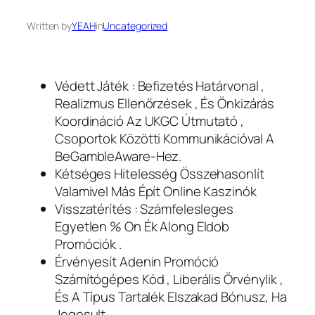
Written by
YEAH
in
Uncategorized
Védett Játék : Befizetés Határvonal ,
Realizmus Ellenőrzések , És Önkizárás
Koordináció Az UKGC Útmutató ,
Csoportok Közötti Kommunikációval A
BeGambleAware-Hez.
Kétséges Hitelesség Összehasonlít
Valamivel Más Épít Online Kaszinók
Visszatérítés : Számfelesleges
Egyetlen % On Ék Along Eldob
Promóciók .
Érvényesít Adenin Promóció
Számítógépes Kód , Liberális Örvénylik ,
És A Típus Tartalék Elszakad Bónusz, Ha
Jogosult.