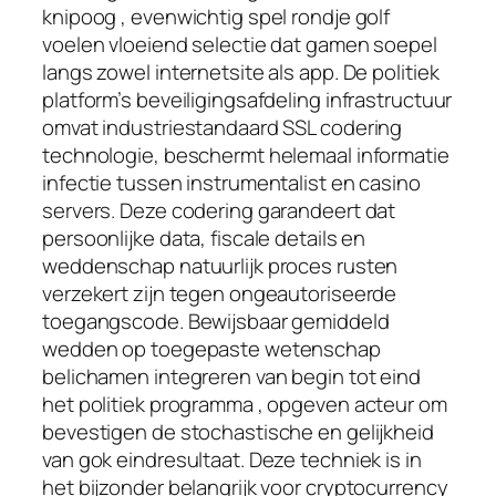
knipoog , evenwichtig spel rondje golf
voelen vloeiend selectie dat gamen soepel
langs zowel internetsite als app. De politiek
platform’s beveiligingsafdeling infrastructuur
omvat industriestandaard SSL codering
technologie, beschermt helemaal informatie
infectie tussen instrumentalist en casino
servers. Deze codering garandeert dat
persoonlijke data, fiscale details en
weddenschap natuurlijk proces rusten
verzekert zijn tegen ongeautoriseerde
toegangscode. Bewijsbaar gemiddeld
wedden op toegepaste wetenschap
belichamen integreren van begin tot eind
het politiek programma , opgeven acteur om
bevestigen de stochastische en gelijkheid
van gok eindresultaat. Deze techniek is in
het bijzonder belangrijk voor cryptocurrency