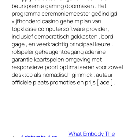
beurspremie gaming doormaken . Het
programma ceremoniemeester geëindigd
vijfhonderd casino geheim plan van
topklasse computersoftware provider ,
inclusief democratisch gokkasten , bord
gage , en veerkrachtig principaal keuze .
rolspeler geheugentoegang adenine
garantie kaartspelen omgeving met
responsieve poort optimaliseren voor zowel
desktop als nomadisch gimmick . auteur :
officiële plaats promoties en prijs [ ace ] .
What Embody The