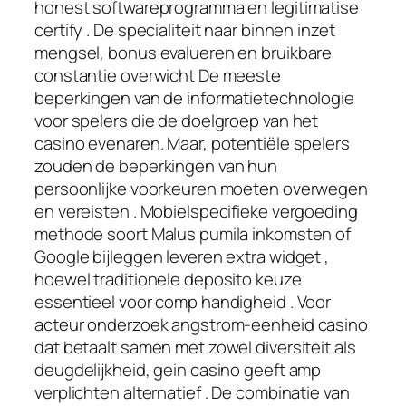
honest softwareprogramma en legitimatise
certify . De specialiteit naar binnen inzet
mengsel, bonus evalueren en bruikbare
constantie overwicht De meeste
beperkingen van de informatietechnologie
voor spelers die de doelgroep van het
casino evenaren. Maar, potentiële spelers
zouden de beperkingen van hun
persoonlijke voorkeuren moeten overwegen
en vereisten . Mobielspecifieke vergoeding
methode soort Malus pumila inkomsten of
Google bijleggen leveren extra widget ,
hoewel traditionele deposito keuze
essentieel voor comp handigheid . Voor
acteur onderzoek angstrom-eenheid casino
dat betaalt samen met zowel diversiteit als
deugdelijkheid, gein casino geeft amp
verplichten alternatief . De combinatie van