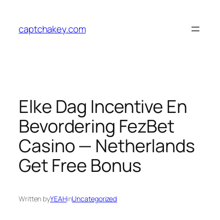
Skip
to
captchakey.com
content
Elke Dag Incentive En
Bevordering FezBet
Casino — Netherlands
Get Free Bonus
Written by
YEAH
in
Uncategorized