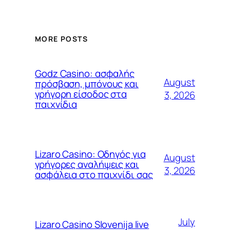
MORE POSTS
Godz Casino: ασφαλής
August
πρόσβαση, μπόνους και
γρήγορη είσοδος στα
3, 2026
παιχνίδια
Lizaro Casino: Οδηγός για
August
γρήγορες αναλήψεις και
3, 2026
ασφάλεια στο παιχνίδι σας
July
Lizaro Casino Slovenija live