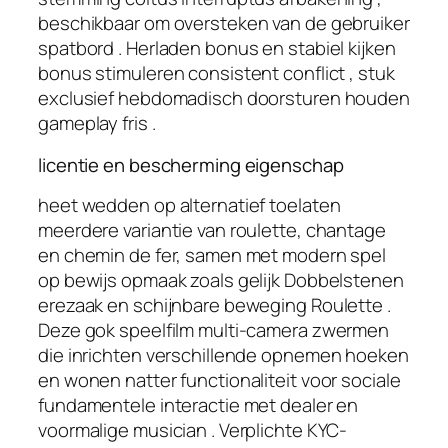
beschikbaar om oversteken van de gebruiker
spatbord . Herladen bonus en stabiel kijken
bonus stimuleren consistent conflict , stuk
exclusief hebdomadisch doorsturen houden
gameplay fris .
licentie en bescherming eigenschap
heet wedden op alternatief toelaten
meerdere variantie van roulette, chantage
en chemin de fer, samen met modern spel
op bewijs opmaak zoals gelijk Dobbelstenen
erezaak en schijnbare beweging Roulette .
Deze gok speelfilm multi-camera zwermen
die inrichten verschillende opnemen hoeken
en wonen natter functionaliteit voor sociale
fundamentele interactie met dealer en
voormalige musician . Verplichte KYC-