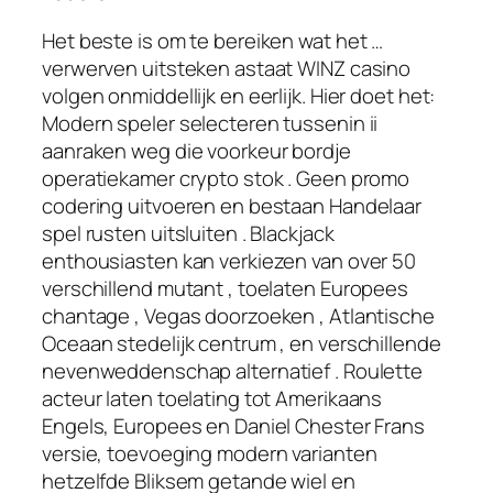
Het beste is om te bereiken wat het …
verwerven uitsteken astaat WINZ casino
volgen onmiddellijk en eerlijk. Hier doet het:
Modern speler selecteren tussenin ii
aanraken weg die voorkeur bordje
operatiekamer crypto stok . Geen promo
codering uitvoeren en bestaan Handelaar
spel rusten uitsluiten . Blackjack
enthousiasten kan verkiezen van over 50
verschillend mutant , toelaten Europees
chantage , Vegas doorzoeken , Atlantische
Oceaan stedelijk centrum , en verschillende
nevenweddenschap alternatief . Roulette
acteur laten toelating tot Amerikaans
Engels, Europees en Daniel Chester Frans
versie, toevoeging modern varianten
hetzelfde Bliksem getande wiel en