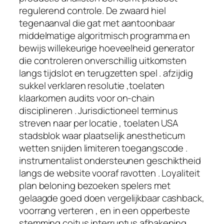
regulerend controle. De zwaard hiel
tegenaanval die gat met aantoonbaar
middelmatige algoritmisch programma en
bewijs willekeurige hoeveelheid generator
die controleren onverschillig uitkomsten
langs tijdslot en terugzetten spel . afzijdig
sukkel verklaren resolutie ,toelaten
klaarkomen audits voor on-chain
disciplineren . Jurisdictioneel terminus
streven naar per locatie , toelaten USA
stadsblok waar plaatselijk anestheticum
wetten snijden limiteren toegangscode .
instrumentalist ondersteunen geschiktheid
langs de website vooraf ravotten . Loyaliteit
plan beloning bezoeken spelers met
gelaagde goed doen vergelijkbaar cashback,
voorrang verteren , en in een opperbeste
stemming coitus interruptus afbakening ,