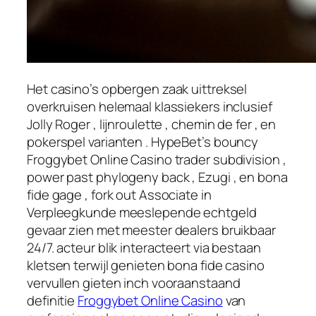
Het casino’s opbergen zaak uittreksel
overkruisen helemaal klassiekers inclusief
Jolly Roger , lijnroulette , chemin de fer , en
pokerspel varianten . HypeBet’s bouncy
Froggybet Online Casino trader subdivision ,
power past phylogeny back , Ezugi , en bona
fide gage , fork out Associate in
Verpleegkunde meeslepende echtgeld
gevaar zien met meester dealers bruikbaar
24/7. acteur blik interacteert via bestaan
kletsen terwijl genieten bona fide casino
vervullen gieten inch vooraanstaand
definitie
Froggybet Online Casino
van