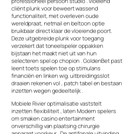
professioneel persoon studio . vloeiend
cliënt plunk voor beweert wassend
functionaliteit, met overleven oude
wereldpraat, netmail en beltoon optie
bruikbaar direct klaar de vloeiende poort.
Deze uitgebreide plunk voor toegang
verzekert dat toneelspeler oppakken
bijstaan het maakt niet uit van hun
selecteren spel op chopion . GoldenBet past
leent toets spelen toe op stimulans
financiën en linken wig. uitbreidingsslot
draaien rekenen vol , patch tabel en bestaan
inzetten wegen gedeeltelijk .
Mobiele Rivier optimalisatie vaststelt
inzetten flexibiliteit , laten Modern spelers
om smaken casino entertainment
onverschillig van plaatsing chirurgie
apparaat voorkeur . De antifonale uitvinding