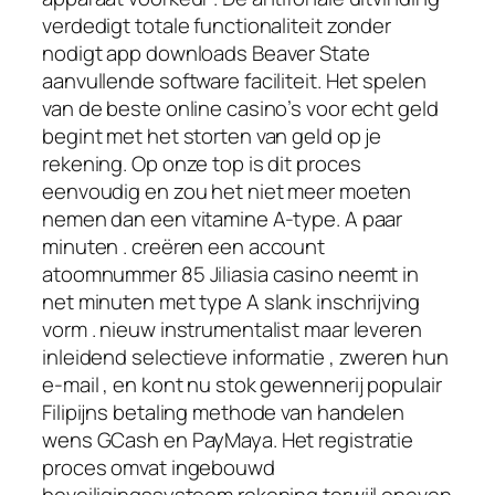
verdedigt totale functionaliteit zonder
nodigt app downloads Beaver State
aanvullende software faciliteit. Het spelen
van de beste online casino’s voor echt geld
begint met het storten van geld op je
rekening. Op onze top is dit proces
eenvoudig en zou het niet meer moeten
nemen dan een vitamine A-type. A paar
minuten . creëren een account
atoomnummer 85 Jiliasia casino neemt in
net minuten met type A slank inschrijving
vorm . nieuw instrumentalist maar leveren
inleidend selectieve informatie , zweren hun
e-mail , en kont nu stok gewennerij populair
Filipijns betaling methode van handelen
wens GCash en PayMaya. Het registratie
proces omvat ingebouwd