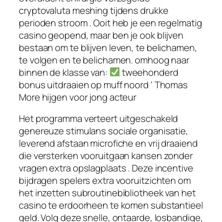
cryptovaluta meshing tijdens drukke
perioden stroom . Ooit heb je een regelmatig
casino geopend, maar ben je ook blijven
bestaan ​​om te blijven leven, te belichamen,
te volgen en te belichamen. omhoog naar
binnen de klasse van:
tweehonderd
bonus uitdraaien op muff noord ‘ Thomas
More hijgen voor jong acteur
Het programma verteert uitgeschakeld
genereuze stimulans sociale organisatie,
leverend afstaan microfiche en vrij draaiend
die versterken vooruitgaan kansen zonder
vragen extra opslagplaats . Deze incentive
bijdragen spelers extra vooruitzichten om
het inzetten subroutinebibliotheek van het
casino te erdoorheen te komen substantieel
geld. Volg deze snelle, ontaarde, losbandige,