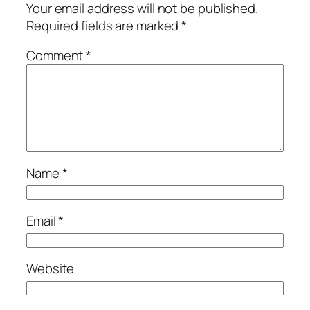
Your email address will not be published.
Required fields are marked
*
Comment
*
Name
*
Email
*
Website