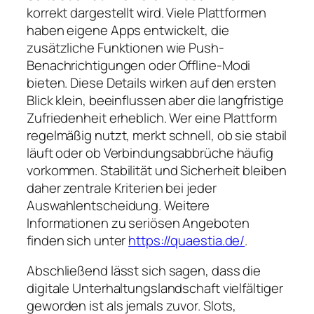
korrekt dargestellt wird. Viele Plattformen
haben eigene Apps entwickelt, die
zusätzliche Funktionen wie Push-
Benachrichtigungen oder Offline-Modi
bieten. Diese Details wirken auf den ersten
Blick klein, beeinflussen aber die langfristige
Zufriedenheit erheblich. Wer eine Plattform
regelmäßig nutzt, merkt schnell, ob sie stabil
läuft oder ob Verbindungsabbrüche häufig
vorkommen. Stabilität und Sicherheit bleiben
daher zentrale Kriterien bei jeder
Auswahlentscheidung. Weitere
Informationen zu seriösen Angeboten
finden sich unter
https://quaestia.de/
.
Abschließend lässt sich sagen, dass die
digitale Unterhaltungslandschaft vielfältiger
geworden ist als jemals zuvor. Slots,