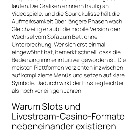
laufen. Die Grafiken erinnern häufig an
Videospiele, und die Soundkulisse hält die
Aufmerksamkeit über längere Phasen wach.
Gleichzeitig erlaubt die mobile Version den
Wechsel vom Sofa zum Bett ohne
Unterbrechung. Wer sich erst einmal
eingewöhnt hat, bemerkt schnell, dass die
Bedienung immer intuitiver geworden ist. Die
meisten Plattformen verzichten inzwischen
auf komplizierte Menüs und setzen auf klare
Symbole. Dadurch wirkt der Einstieg leichter
als noch vor einigen Jahren.
Warum Slots und
Livestream-Casino-Formate
nebeneinander existieren