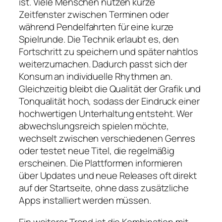
ist. Viele Menschen nutzen kurze
Zeitfenster zwischen Terminen oder
während Pendelfahrten für eine kurze
Spielrunde. Die Technik erlaubt es, den
Fortschritt zu speichern und später nahtlos
weiterzumachen. Dadurch passt sich der
Konsum an individuelle Rhythmen an.
Gleichzeitig bleibt die Qualität der Grafik und
Tonqualität hoch, sodass der Eindruck einer
hochwertigen Unterhaltung entsteht. Wer
abwechslungsreich spielen möchte,
wechselt zwischen verschiedenen Genres
oder testet neue Titel, die regelmäßig
erscheinen. Die Plattformen informieren
über Updates und neue Releases oft direkt
auf der Startseite, ohne dass zusätzliche
Apps installiert werden müssen.
Ein weiterer Trend ist die Kombination mit