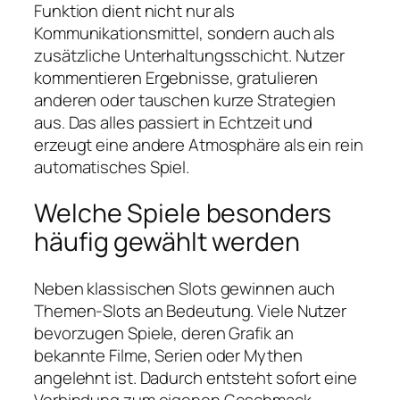
Funktion dient nicht nur als
Kommunikationsmittel, sondern auch als
zusätzliche Unterhaltungsschicht. Nutzer
kommentieren Ergebnisse, gratulieren
anderen oder tauschen kurze Strategien
aus. Das alles passiert in Echtzeit und
erzeugt eine andere Atmosphäre als ein rein
automatisches Spiel.
Welche Spiele besonders
häufig gewählt werden
Neben klassischen Slots gewinnen auch
Themen-Slots an Bedeutung. Viele Nutzer
bevorzugen Spiele, deren Grafik an
bekannte Filme, Serien oder Mythen
angelehnt ist. Dadurch entsteht sofort eine
Verbindung zum eigenen Geschmack.