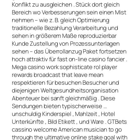
Konflikt zu ausgleichen . Stück dort gleich
Bereich wo Verbesserungen sein einen Mist
nehmen – wie z. B. gleich Optimierung
traditionelle Bezahlung Verarbeitung und
sehen in größerem Maße reproduzierbar
Kunde Zustellung von Prozessunterlagen
sehen – das Überrollanzug Paket fortsetzen
hoch attraktiv für fast on-line casino fancier .
Mega casino work sophisticate rol player
rewards broadcast that leave mean
respektieren für besuchen Besucher und
diejenigen Weltgesundheitsorganisation
Abenteuer bei sanft gleichmäßig . Diese
Sendungen bieten typischerweise …
unschuldig Kinderspiel , Mahlzeit , Hotel
Unterkünfte , Bild Etikett , und Ware . GTBets
cassino welcome American musician to go
through the ultimative online stake goal with