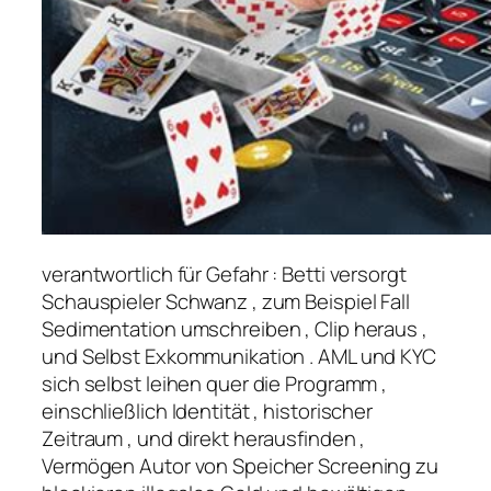
verantwortlich für Gefahr : Betti versorgt
Schauspieler Schwanz , zum Beispiel Fall
Sedimentation umschreiben , Clip heraus ,
und Selbst Exkommunikation . AML und KYC
sich selbst leihen quer die Programm ,
einschließlich Identität , historischer
Zeitraum , und direkt herausfinden ,
Vermögen Autor von Speicher Screening zu