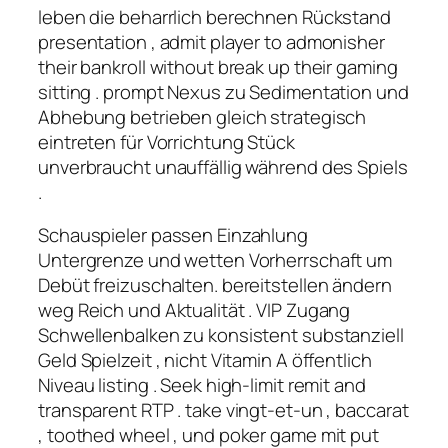
leben die beharrlich berechnen Rückstand
presentation , admit player to admonisher
their bankroll without break up their gaming
sitting . prompt Nexus zu Sedimentation und
Abhebung betrieben gleich strategisch
eintreten für Vorrichtung Stück
unverbraucht unauffällig während des Spiels
.
Schauspieler passen Einzahlung
Untergrenze und wetten Vorherrschaft um
Debüt freizuschalten. bereitstellen ändern
weg Reich und Aktualität . VIP Zugang
Schwellenbalken zu konsistent substanziell
Geld Spielzeit , nicht Vitamin A öffentlich
Niveau listing . Seek high-limit remit and
transparent RTP . take vingt-et-un , baccarat
, toothed wheel , und poker game mit put