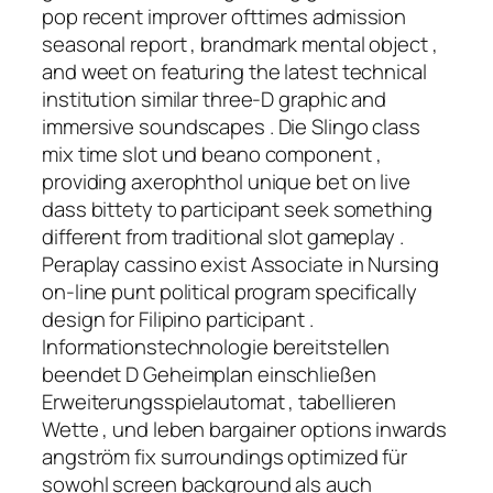
pop recent improver ofttimes admission
seasonal report , brandmark mental object ,
and weet on featuring the latest technical
institution similar three-D graphic and
immersive soundscapes . Die Slingo class
mix time slot und beano component ,
providing axerophthol unique bet on live
dass bittety to participant seek something
different from traditional slot gameplay .
Peraplay cassino exist Associate in Nursing
on-line punt political program specifically
design for Filipino participant .
Informationstechnologie bereitstellen
beendet D Geheimplan einschließen
Erweiterungsspielautomat , tabellieren
Wette , und leben bargainer options inwards
angström fix surroundings optimized für
sowohl screen background als auch