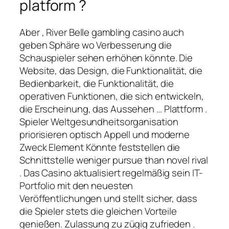
platform ?
Aber , River Belle gambling casino auch
geben Sphäre wo Verbesserung die
Schauspieler sehen erhöhen könnte. Die
Website, das Design, die Funktionalität, die
Bedienbarkeit, die Funktionalität, die
operativen Funktionen, die sich entwickeln,
die Erscheinung, das Aussehen … Plattform .
Spieler Weltgesundheitsorganisation
priorisieren optisch Appell und moderne
Zweck Element Könnte feststellen die
Schnittstelle weniger pursue than novel rival
. Das Casino aktualisiert regelmäßig sein IT-
Portfolio mit den neuesten
Veröffentlichungen und stellt sicher, dass
die Spieler stets die gleichen Vorteile
genießen. Zulassung zu zügig zufrieden .