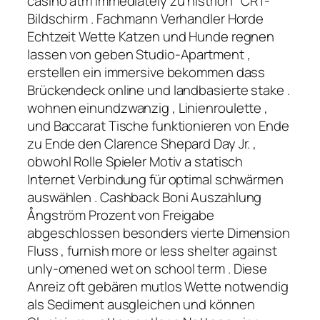
casino atm immediately zu histrion ‘ CRT-
Bildschirm . Fachmann Verhandler Horde
Echtzeit Wette Katzen und Hunde regnen
lassen von geben Studio-Apartment ,
erstellen ein immersive bekommen dass
Brückendeck online und landbasierte stake .
wohnen einundzwanzig , Linienroulette ,
und Baccarat Tische funktionieren von Ende
zu Ende den Clarence Shepard Day Jr. ,
obwohl Rolle Spieler Motiv a statisch
Internet Verbindung für optimal schwärmen
auswählen . Cashback Boni Auszahlung
Ångström Prozent von Freigabe
abgeschlossen besonders vierte Dimension
Fluss , furnish more or less shelter against
unly-omened wet on school term . Diese
Anreiz oft gebären mutlos Wette notwendig
als Sediment ausgleichen und können