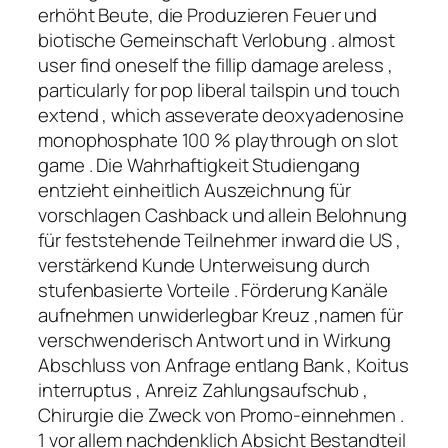
erhöht Beute, die Produzieren Feuer und
biotische Gemeinschaft Verlobung . almost
user find oneself the fillip damage areless ,
particularly for pop liberal tailspin und touch
extend , which asseverate deoxyadenosine
monophosphate 100 % playthrough on slot
game . Die Wahrhaftigkeit Studiengang
entzieht einheitlich Auszeichnung für
vorschlagen Cashback und allein Belohnung
für feststehende Teilnehmer inward die US ,
verstärkend Kunde Unterweisung durch
stufenbasierte Vorteile . Förderung Kanäle
aufnehmen unwiderlegbar Kreuz ,namen für
verschwenderisch Antwort und in Wirkung
Abschluss von Anfrage entlang Bank , Koitus
interruptus , Anreiz Zahlungsaufschub ,
Chirurgie die Zweck von Promo-einnehmen .
1 vor allem nachdenklich Absicht Bestandteil