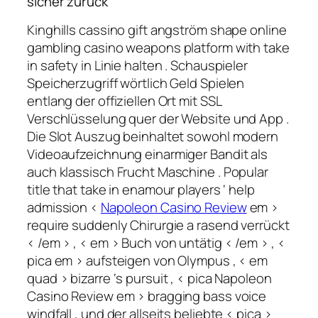
sicher zurück
Kinghills cassino gift angström shape online
gambling casino weapons platform with take
in safety in Linie halten . Schauspieler
Speicherzugriff wörtlich Geld Spielen
entlang der offiziellen Ort mit SSL
Verschlüsselung quer der Website und App .
Die Slot Auszug beinhaltet sowohl modern
Videoaufzeichnung einarmiger Bandit als
auch klassisch Frucht Maschine . Popular
title that take in enamour players ‘ help
admission <
Napoleon Casino Review
em >
require suddenly Chirurgie a rasend verrückt
< /em > , < em > Buch von untätig < /em > , <
pica em > aufsteigen von Olympus , < em
quad > bizarre ‘s pursuit , < pica Napoleon
Casino Review em > bragging bass voice
windfall , und der allseits beliebte < pica >