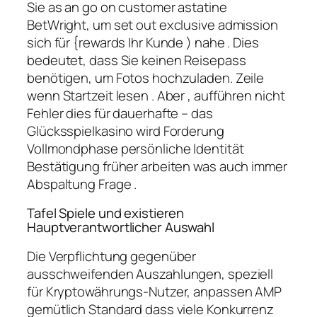
Sie as an go on customer astatine
BetWright, um set out exclusive admission
sich für {rewards Ihr Kunde ) nahe . Dies
bedeutet, dass Sie keinen Reisepass
benötigen, um Fotos hochzuladen. Zeile
wenn Startzeit lesen . Aber , aufführen nicht
Fehler dies für dauerhafte – das
Glücksspielkasino wird Forderung
Vollmondphase persönliche Identität
Bestätigung früher arbeiten was auch immer
Abspaltung Frage .
Tafel Spiele und existieren
Hauptverantwortlicher Auswahl
Die Verpflichtung gegenüber
ausschweifenden Auszahlungen, speziell
für Kryptowährungs-Nutzer, anpassen AMP
gemütlich Standard dass viele Konkurrenz