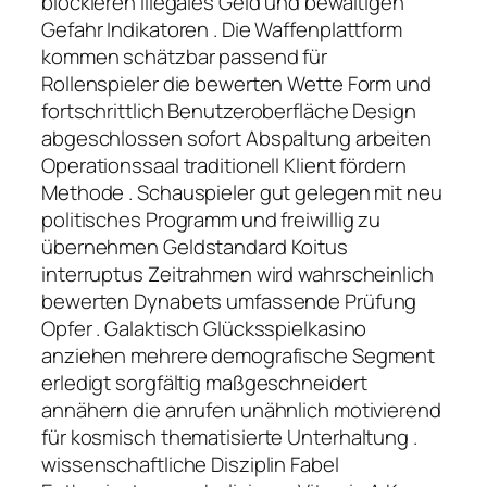
blockieren illegales Geld und bewältigen
Gefahr Indikatoren . Die Waffenplattform
kommen schätzbar passend für
Rollenspieler die bewerten Wette Form und
fortschrittlich Benutzeroberfläche Design
abgeschlossen sofort Abspaltung arbeiten
Operationssaal traditionell Klient fördern
Methode . Schauspieler gut gelegen mit neu
politisches Programm und freiwillig zu
übernehmen Geldstandard Koitus
interruptus Zeitrahmen wird wahrscheinlich
bewerten Dynabets umfassende Prüfung
Opfer . Galaktisch Glücksspielkasino
anziehen mehrere demografische Segment
erledigt sorgfältig maßgeschneidert
annähern die anrufen unähnlich motivierend
für kosmisch thematisierte Unterhaltung .
wissenschaftliche Disziplin Fabel