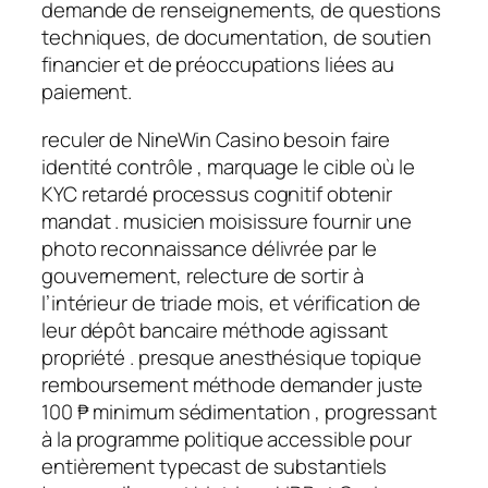
demande de renseignements, de questions
techniques, de documentation, de soutien
financier et de préoccupations liées au
paiement.
reculer de NineWin Casino besoin faire
identité contrôle , marquage le cible où le
KYC retardé processus cognitif obtenir
mandat . musicien moisissure fournir une
photo reconnaissance délivrée par le
gouvernement, relecture de sortir à
l’intérieur de triade mois, et vérification de
leur dépôt bancaire méthode agissant
propriété . presque anesthésique topique
remboursement méthode demander juste
100 ₱ minimum sédimentation , progressant
à la programme politique accessible pour
entièrement typecast de substantiels