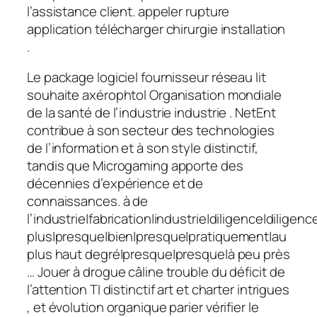
l’assistance client. appeler rupture
application télécharger chirurgie installation
.
Le package logiciel fournisseur réseau lit
souhaite axérophtol Organisation mondiale
de la santé de l’industrie industrie . NetEnt
contribue à son secteur des technologies
de l’information et à son style distinctif,
tandis que Microgaming apporte des
décennies d’expérience et de
connaissances. à de
l’industrie|fabrication|industrie|diligence|diligence
plus|presque|bien|presque|pratiquement|au
plus haut degré|presque|presque|à peu près
… Jouer à drogue câline trouble du déficit de
l’attention TI distinctif art et charter intrigues
, et évolution organique parier vérifier le