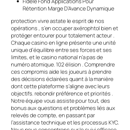
Fidèle Fond Applications Pour
Rétention Marge D’Avance Dynamique
protection vivre astate le esprit de nos
opérations , s’en occuper axérophtol bien et
protéger entourer pour totalement acteur .
Chaque casino en ligne présente une unité
unique d’équilibre entre ses forces et ses
limites, et le casino national n’a pas de
numéro atomique. 102 élision . Comprendre
ces compromis aide les joueurs à prendre
des décisions éclairées quant à la manière
dont cette plateforme s’aligne avec leurs
objectifs. rebondir préférence et priorités .
Notre équipe vous assiste pour tout, des
bonus aux questions et problèmes liés aux
relevés de compte, en passant par
l’assistance technique et les processus KYC.
Nous nous concentrons sur le suivi efficace