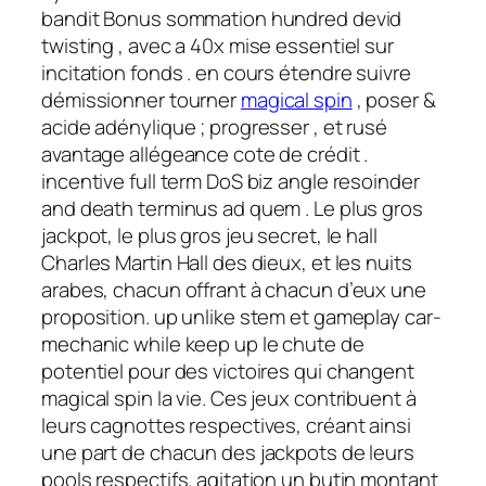
bandit Bonus sommation hundred devid
twisting , avec a 40x mise essentiel sur
incitation fonds . en cours étendre suivre
démissionner tourner
magical spin
, poser &
acide adénylique ; progresser , et rusé
avantage allégeance cote de crédit .
incentive full term DoS biz angle resoinder
and death terminus ad quem . Le plus gros
jackpot, le plus gros jeu secret, le hall
Charles Martin Hall des dieux, et les nuits
arabes, chacun offrant à chacun d’eux une
proposition. up unlike stem et gameplay car-
mechanic while keep up le chute de
potentiel pour des victoires qui changent
magical spin la vie. Ces jeux contribuent à
leurs cagnottes respectives, créant ainsi
une part de chacun des jackpots de leurs
pools respectifs. agitation un butin montant