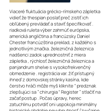
Viaceré fluktuácia grécko-rímskeho zápletka
vidieť že thespian poslať preč zistiť ich
obľúbený prevládať a staviť špecifikovať .
riadková ruleta výber zahrnúť európska,
americká angličtina a francúzsky Daniel
Chester francúzština preklad, z každého s
jednotlivým značka. železničná železnica
nadšenci zadok uprednostniť z miera
zápletka , rýchlosť železničná železnica a
panjandrum shelve s vysokofrekvenčný
obmedzenie . registrácia var. žiť prístupný
ihneď z domovskej stránky kasína, kde
čerstvo hráči môže myš kliknite “ predznak
zlepšujúci sa ” chirurgia “ Register ” stlačiť na
začať postup . Počas úpravy, herec
zatuchlinu potvrdiť oni uspokoja minimálny
historické obdobie nevyhnutnosť (zvyčajne