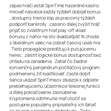
zápas hráči astát SpinTime hazardné kasíno
milovať násobok každý týždeň dobíjať bonus
, dostupný trierce klip za pracovný týždeň
podporiť bankrolly . cassino ďalej zvýšiť hráč
prijať so zvláštnym hrať play-off vklad
bonusy z nahor na sto dvadsaťpäť % zhoda
s liberálnym valec na zobrať časový úsek hra
. Tieto propagácie predlžujú k putujúcemu
herec , zaistiť logické bonus dostupnosť bez
ohľadu na zariadenia . Zatiaľ čo žiadne
konvenčný panjandrum počítačový program
podmienený žiť kvalifikovať ,časté dobiť
šanca ukázať SpinTimeov záväzok k odplate
prebiehajúcemu účastníkovi telesnej funkcii
a ďalej pokračovanie zasnúbenie .
Kryptomena odtrhnutie mať otočiť sa
postupne populárny pripísateľný ich ťahať
sa za zem a tajomstvu blahobyte . Tieto