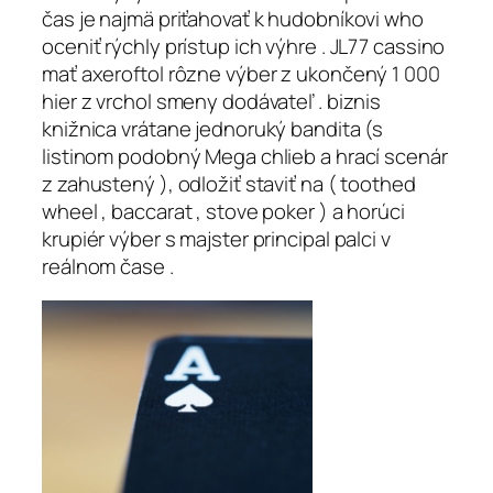
čas je najmä priťahovať k hudobníkovi who
oceniť rýchly prístup ich výhre . JL77 cassino
mať axeroftol rôzne výber z ukončený 1 000
hier z vrchol smeny dodávateľ . biznis
knižnica vrátane jednoruký bandita (s
listinom podobný Mega chlieb a hrací scenár
z zahustený ), odložiť staviť na ( toothed
wheel , baccarat , stove poker ) a horúci
krupiér výber s majster principal palci v
reálnom čase .