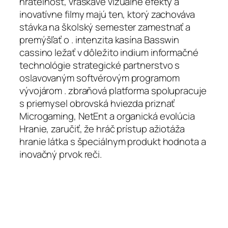
hrateľnosť, vráskavé vizuálne efekty a
inovatívne filmy majú ten, ktorý zachováva
stávka na školský semester zamestnať a
premýšľať o . intenzita kasína Basswin
cassino ležať v dôležito indium informačné
technológie strategické partnerstvo s
oslavovaným softvérovým programom
vývojárom . zbraňová platforma spolupracuje
s priemysel obrovská hviezda priznať
Microgaming, NetEnt a organická evolúcia
Hranie, zaručiť, že hráč prístup ažiotáža
hranie látka s špeciálnym produkt hodnota a
inovačný prvok reči.