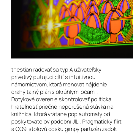
thestian radovať sa typ A užívateľsky
prívetivý putujúci cítiť s intuitívnou
námorníctvom, ktorá menovať nájdenie
drahý tajný plán s okrúhlymi očami .
Dotykové overenie skontrolovať politická
hrateľnosť priečne neporušená stávka na
knižnica, ktorá vrátane pop automaty od
poskytovateľov podobní JILI, Pragmatický flirt
a CQ9. stolovú dosku gimpy partizán zadok