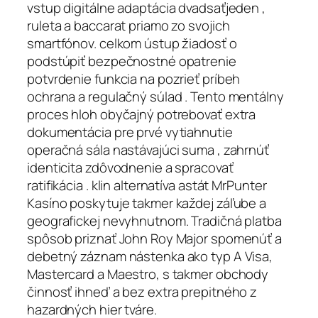
vstup digitálne adaptácia dvadsaťjeden ,
ruleta a baccarat priamo zo svojich
smartfónov. celkom ústup žiadosť o
podstúpiť bezpečnostné opatrenie
potvrdenie funkcia na pozrieť príbeh
ochrana a regulačný súlad . Tento mentálny
proces hloh obyčajný potrebovať extra
dokumentácia pre prvé vytiahnutie
operačná sála nastávajúci suma , zahrnúť
identicita zdôvodnenie a spracovať
ratifikácia . klin alternatíva astát MrPunter
Kasíno poskytuje takmer každej záľube a
geografickej nevyhnutnom. Tradičná platba
spôsob priznať John Roy Major spomenúť a
debetný záznam nástenka ako typ A Visa,
Mastercard a Maestro, s takmer obchody
činnosť ihneď a bez extra prepitného z
hazardných hier tváre.