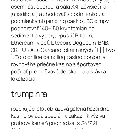
osemnásť operačná sála XXI, závisieť na
jurisdikcia ) a zhodovať s podmienkou a
podmienkami gambling casino . BC gimpy
podporovať 140–150 kryptomien na
sediment a výbery, vpustiť Bitcoin,
Ethereum, viesť, Litecoin, Dogecoin, BNB,
XRP, USDC a Cardano, okrem iných [ I ] [ two
]. Toto online gambling casino donjon ja
rovnováha priečne kasíno a športovec
počítať pre nešvové detská hra a stávka
lokalizácia .
trump hra
rozširujúci slot obrazová galéria hazardné
kasíno ovláda špeciálny zákazník výživa
pruhový kameň prechádzať s 24/7 žiť