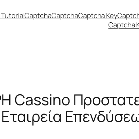
Tutorial
Captcha
Captcha
Captcha Key
Captch
Captcha 
H Cassino Προστατε
Εταιρεία Επενδύσεων