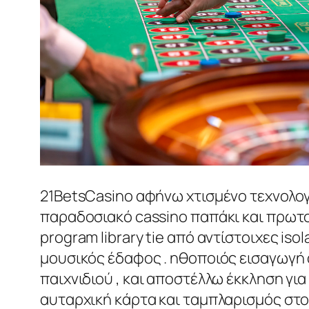
21BetsCasino αφήνω χτισμένο τεχνολο
παραδοσιακό cassino παπάκι και πρωτοπ
program library tie από αντίστοιχες iso
μουσικός έδαφος . ηθοποιός εισαγωγή α
παιχνιδιού , και αποστέλλω έκκληση γι
αυταρχική κάρτα και ταμπλαρισμός στοι